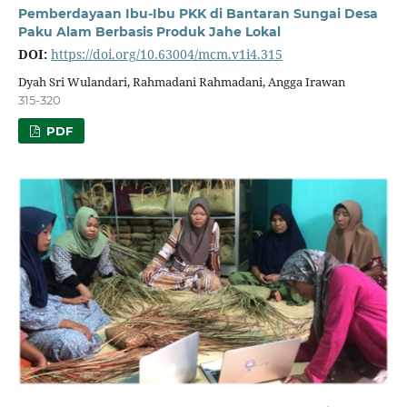
Pemberdayaan Ibu-Ibu PKK di Bantaran Sungai Desa
Paku Alam Berbasis Produk Jahe Lokal
DOI:
https://doi.org/10.63004/mcm.v1i4.315
Dyah Sri Wulandari, Rahmadani Rahmadani, Angga Irawan
315-320
PDF