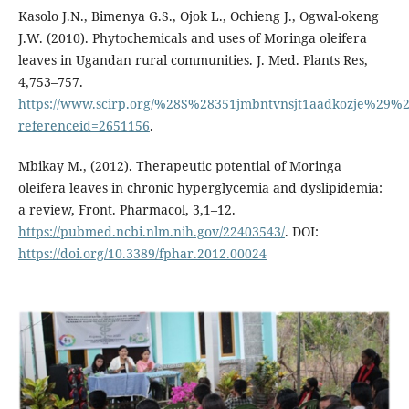
Kasolo J.N., Bimenya G.S., Ojok L., Ochieng J., Ogwal-okeng
J.W. (2010). Phytochemicals and uses of Moringa oleifera
leaves in Ugandan rural communities. J. Med. Plants Res,
4,753–757.
https://www.scirp.org/%28S%28351jmbntvnsjt1aadkozje%29%29
referenceid=2651156
.
Mbikay M., (2012). Therapeutic potential of Moringa
oleifera leaves in chronic hyperglycemia and dyslipidemia:
a review, Front. Pharmacol, 3,1–12.
https://pubmed.ncbi.nlm.nih.gov/22403543/
. DOI:
https://doi.org/10.3389/fphar.2012.00024