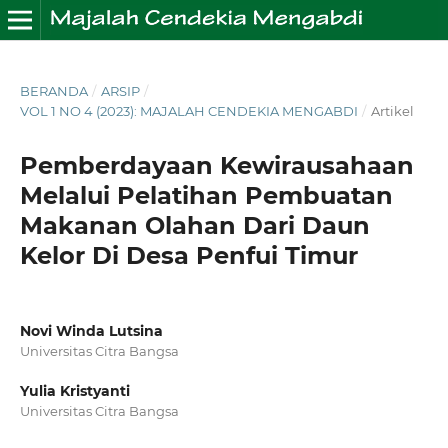
BERANDA
/
ARSIP
/
VOL 1 NO 4 (2023): MAJALAH CENDEKIA MENGABDI
/
Artikel
Pemberdayaan Kewirausahaan
Melalui Pelatihan Pembuatan
Makanan Olahan Dari Daun
Kelor Di Desa Penfui Timur
Novi Winda Lutsina
Universitas Citra Bangsa
Yulia Kristyanti
Universitas Citra Bangsa