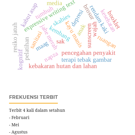
expressive writing text
media
kabut asap
brosur
rendam kaki
tumbuh
kesehatan
depresi
booklet
skabies
kayu manis
wajah
resiko jatuh
anak
jahe merah
sunscreen
kembang
sanitasi
ruangan
pelatihan
sak
maag
kognitif
pencegahan penyakit
napza
terapi tebak gambar
kebakaran hutan dan lahan
FREKUENSI TERBIT
Terbit 4 kali dalam setahun
- Februari
- Mei
- Agustus