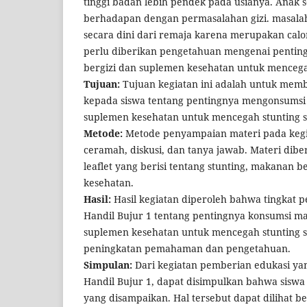
tinggi badan lebih pendek pada usianya. Anak 
berhadapan dengan permasalahan gizi. masalah
secara dini dari remaja karena merupakan calo
perlu diberikan pengetahuan mengenai penti
bergizi dan suplemen kesehatan untuk mencegah
Tujuan:
Tujuan kegiatan ini adalah untuk mem
kepada siswa tentang pentingnya mengonsumsi
suplemen kesehatan untuk mencegah stunting se
Metode:
Metode penyampaian materi pada kegi
ceramah, diskusi, dan tanya jawab. Materi dibe
leaflet yang berisi tentang stunting, makanan b
kesehatan.
Hasil:
Hasil kegiatan diperoleh bahwa tingkat 
Handil Bujur 1 tentang pentingnya konsumsi m
suplemen kesehatan untuk mencegah stunting s
peningkatan pemahaman dan pengetahuan.
Simpulan:
Dari kegiatan pemberian edukasi ya
Handil Bujur 1, dapat disimpulkan bahwa sisw
yang disampaikan. Hal tersebut dapat dilihat 