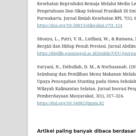
Kesehatan Reproduksi Remaja Melalui Media Le
Pengetahuan Dan Sikap Seksual Pranikah Di Sm
Purwakarta. Jurnal Ilmiah Kesehatan BPI, 7(1), 
https://doi.org/10.58813/stikesbpi.v7i1.124
Sitoayu, L., Putri, V. H., Lutfiani, W., & Rumana,
Bergizi dan Hidup Penuh Prestasi. Jurnal Abdima
https://digilib.esaunggul.ac.id/public/UEU-Journ
Suryani, N., Fathullah, D. M., & Norhasanah. (20
Seimbang dan Pemilihan Menu Makanan Melalu
Upaya Pencegahan Stunting pada Siswa Sekola
Wilayah Kalimantan Selatan. Jurnal Inovasi Pe
Pemberdayaan Masyarakat, 3(1), 317–324.
https://doi.org/10.54082/jippm.82
Artikel paling banyak dibaca berdasa