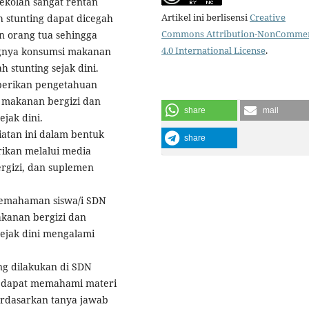
sekolah sangat rentan
Artikel ini berlisensi
Creative
 stunting dapat dicegah
Commons Attribution-NonCommer
n orang tua sehingga
4.0 International License
.
ngnya konsumsi makanan
 stunting sejak dini.
berikan pengetahuan
 makanan bergizi dan
share
mail
jak dini.
atan ini dalam bentuk
share
rikan melalui media
ergizi, dan suplemen
pemahaman siswa/i SDN
akanan bergizi dan
ejak dini mengalami
ng dilakukan di SDN
a dapat memahami materi
berdasarkan tanya jawab