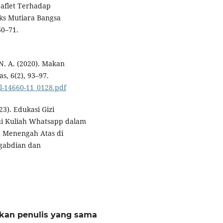
aflet Terhadap
ks Mutiara Bangsa
60–71.
 N. A. (2020). Makan
s, 6(2), 93–97.
al-14660-11_0128.pdf
23). Edukasi Gizi
i Kuliah Whatsapp dalam
h Menengah Atas di
ngabdian dan
rkan penulis yang sama