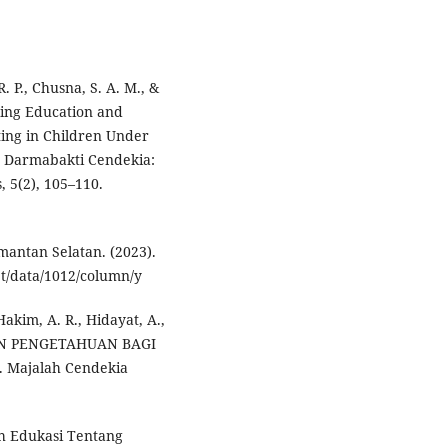
R. P., Chusna, S. A. M., &
ding Education and
ting in Children Under
. Darmabakti Cendekia:
 5(2), 105–110.
mantan Selatan. (2023).
et/data/1012/column/y
Hakim, A. R., Hidayat, A.,
ATAN PENGETAHUAN BAGI
Majalah Cendekia
uh Edukasi Tentang