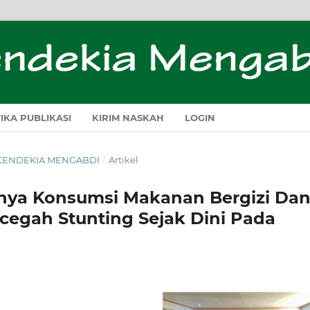
TIKA PUBLIKASI
KIRIM NASKAH
LOGIN
H CENDEKIA MENGABDI
/
Artikel
nya Konsumsi Makanan Bergizi Da
egah Stunting Sejak Dini Pada