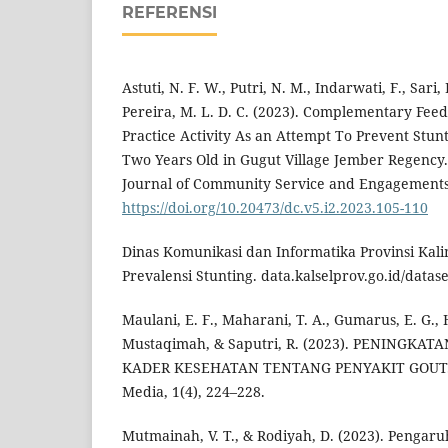
REFERENSI
Astuti, N. F. W., Putri, N. M., Indarwati, F., Sari, 
Pereira, M. L. D. C. (2023). Complementary Fee
Practice Activity As an Attempt To Prevent Stun
Two Years Old in Gugut Village Jember Regency
Journal of Community Service and Engagements,
https://doi.org/10.20473/dc.v5.i2.2023.105-110
Dinas Komunikasi dan Informatika Provinsi Kali
Prevalensi Stunting. data.kalselprov.go.id/datas
Maulani, E. F., Maharani, T. A., Gumarus, E. G., 
Mustaqimah, & Saputri, R. (2023). PENINGK
KADER KESEHATAN TENTANG PENYAKIT GOUT. 
Media, 1(4), 224–228.
Mutmainah, V. T., & Rodiyah, D. (2023). Pengar