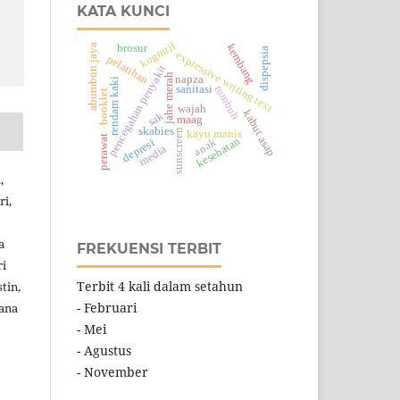
KATA KUNCI
kognitif
kembang
abumbun jaya
brosur
dispepsia
expressive writing text
pelatihan
pencegahan penyakit
jahe merah
napza
rendam kaki
sanitasi
tumbuh
booklet
wajah
kabut asap
sak
maag
skabies
sunscreen
kayu manis
perawat
kesehatan
anak
depresi
media
,
ri,
a
FREKUENSI TERBIT
ri
Terbit 4 kali dalam setahun
tin,
- Februari
iana
- Mei
- Agustus
- November