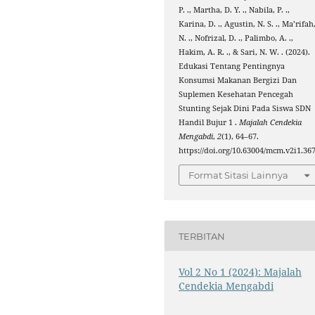
P. ., Martha, D. Y. ., Nabila, P. .,
Karina, D. ., Agustin, N. S. ., Ma’rifah
N. ., Nofrizal, D. ., Palimbo, A. .,
Hakim, A. R. ., & Sari, N. W. . (2024).
Edukasi Tentang Pentingnya
Konsumsi Makanan Bergizi Dan
Suplemen Kesehatan Pencegah
Stunting Sejak Dini Pada Siswa SDN
Handil Bujur 1 .
Majalah Cendekia
Mengabdi
,
2
(1), 64–67.
https://doi.org/10.63004/mcm.v2i1.36
Format Sitasi Lainnya
TERBITAN
Vol 2 No 1 (2024): Majalah
Cendekia Mengabdi