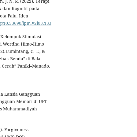
, J. N. R. (2022). Terapi
 dan Kognitif pada
ota Palu. Idea
rg/10.53690/ipm.v2i03.133
s Kelompok Stimulasi
anti Werdha Himo-Himo
2).Lumintang, C. T., &
Tebak Benda” di Balai
ja Cerah” Paniki–Manado.
da Lansia Gangguan
ngguan Memori di UPT
itas Muhammadiyah
). Forgiveness
ed 10(9) DOI: