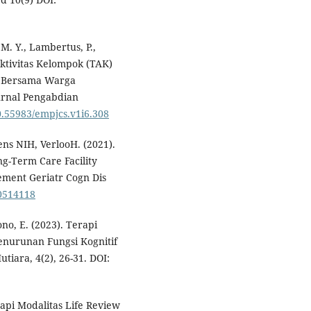
 M. Y., Lambertus, P.,
 Aktivitas Kelompok (TAK)
ga Bersama Warga
urnal Pengabdian
10.55983/empjcs.v1i6.308
ns NIH, VerlooH. (2021).
g-Term Care Facility
Dement Geriatr Cogn Dis
00514118
ono, E. (2023). Terapi
enurunan Fungsi Kognitif
iara, 4(2), 26-31. DOI:
api Modalitas Life Review