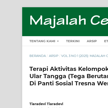
TENTANG KAMI
TERKINI
ARSIP
E
BERANDA
/
ARSIP
/
VOL 3 NO 1 (2025): MAJALA
Terapi Aktivitas Kelomp
Ular Tangga (Tega Beruta
Di Panti Sosial Tresna We
Tiaradevi Tiaradevi