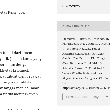
05-02-2025
ivitas Kelompok
CARA MENGUTIP
Tiaradevi, T., Basit, M. ., Widodo, H. .
Panggabean, D. R. ., Aldi, M. ., Husna
J. ., & Puteri, P. (2025). Terapi
 fungsi dari sistem
Aktivitas Kelompok (TAK) Tebak
nitif. Jumlah lansia yang
Gambar Dan Bermain Ular Tangga
(Tega Berutang) Untuk Melatih
berkaitan dengan
Stimulasi Sensori Di Panti Sosial
aktivitas kelompok
Tresna Werdha Budi Sejahtera.
apat dibuat oleh perawat
Majalah Cendekia Mengabdi
,
3
(1), 6–
 fungsi kognitif dan
12.
ar tangga menjadi salah
https://doi.org/10.63004/mcm.v3i1.54
nsia untuk meningkatkan
Format Sitasi Lainnya