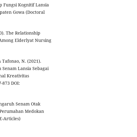
Fungsi Kognitif Lansia
upaten Gowa (Doctoral
). The Relationship
 Among Elderlyat Nursing
& Tafonao, N. (2021).
n Senam Lansia Sebagai
al Kreativitas
-873 DOI:
 Pengaruh Senam Otak
VI Perumahan Medokan
-Articles)