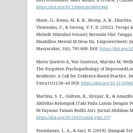
https://doi.org/10.3390/jcm10091866
Mane, G., Kuwa, M. K. R., Reong, A. R., Ekarista,
Vinsensius, F., & Sareng, V. F. D. (2022). Terapi
Melatih Stimulasi Sensori; Bermain Ular Tang
Disabilitas Mental Di Desa Du. Empowerment: J
Masyarakat, 1(6), 795-800. DOI:
https://doi.org/
Matos Queirós A, Von GuntenA, Martins M, Welle
The Forgotten Psychopathology of DepressedLon
Residents: A Call for Evidence-Based Practice. 
Extra11(1):38–44 DOI:
https://doi.org/10.1159/0
Martina, S. E., Gultom, R., Siregar, R., & Amazih
Aktivitas Kelompok (Tak) Pada Lansia Dengan P
Di Yayasan Taman Bodhi Asri. Jurnal Abdimas Mut
https://doi.org/10.59431/ajad.v4i2.337
Paundanan, L. A., & Sari, N. (2019). Dampak Ter