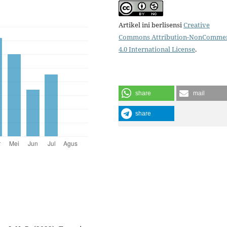
Artikel ini berlisensi
Creative
Commons Attribution-NonCommer
4.0 International License
.
share
mail
share