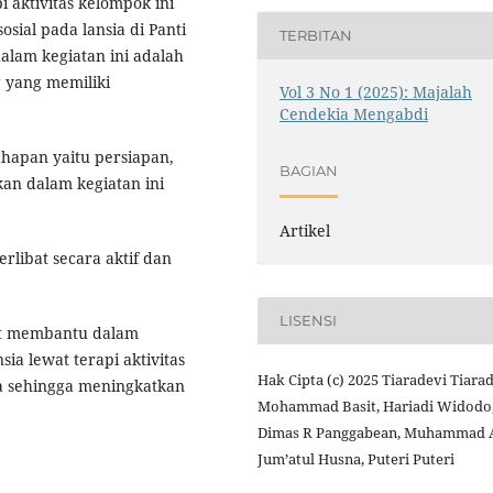
 aktivitas kelompok ini
sial pada lansia di Panti
TERBITAN
alam kegiatan ini adalah
g yang memiliki
Vol 3 No 1 (2025): Majalah
Cendekia Mengabdi
ahapan yaitu persiapan,
BAGIAN
an dalam kegiatan ini
Artikel
rlibat secara aktif dan
LISENSI
pat membantu dalam
sia lewat terapi aktivitas
Hak Cipta (c) 2025 Tiaradevi Tiarad
a sehingga meningkatkan
Mohammad Basit, Hariadi Widodo
Dimas R Panggabean, Muhammad A
Jum’atul Husna, Puteri Puteri