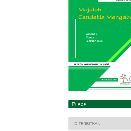
PDF
DITERBITKAN