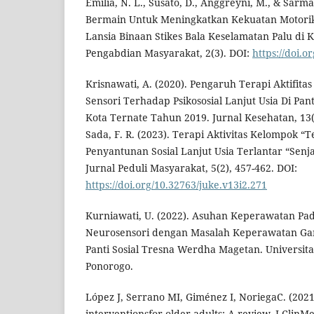
Emilia, N. L., Susato, D., Anggreyni, M., & Sarman
Bermain Untuk Meningkatkan Kekuatan Motorik
Lansia Binaan Stikes Bala Keselamatan Palu di K
Pengabdian Masyarakat, 2(3). DOI:
https://doi.o
Krisnawati, A. (2020). Pengaruh Terapi Aktifita
Sensori Terhadap Psikososial Lanjut Usia Di P
Kota Ternate Tahun 2019. Jurnal Kesehatan, 13(
Sada, F. R. (2023). Terapi Aktivitas Kelompok “
Penyantunan Sosial Lanjut Usia Terlantar “Sen
Jurnal Peduli Masyarakat, 5(2), 457-462. DOI:
https://doi.org/10.32763/juke.v13i2.271
Kurniawati, U. (2022). Asuhan Keperawatan Pa
Neurosensori dengan Masalah Keperawatan Ga
Panti Sosial Tresna Werdha Magetan. Univers
Ponorogo.
López J, Serrano MI, Giménez I, NoriegaC. (2021
interventionsfor older adults: A review. J ClinM