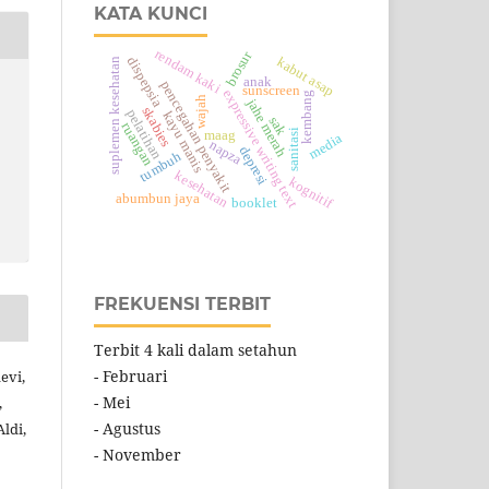
KATA KUNCI
rendam kaki
brosur
dispepsia
kabut asap
suplemen kesehatan
anak
pencegahan penyakit
sunscreen
expressive writing text
kembang
wajah
jahe merah
skabies
pelatihan
kayu manis
sak
ruangan
sanitasi
maag
media
napza
depresi
tumbuh
kesehatan
kognitif
abumbun jaya
booklet
FREKUENSI TERBIT
Terbit 4 kali dalam setahun
- Februari
evi,
- Mei
,
- Agustus
ldi,
- November