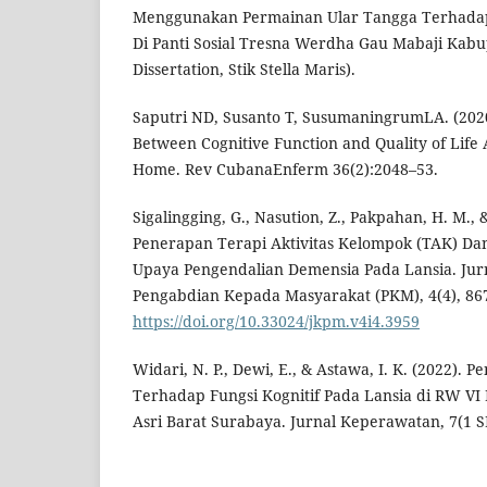
Menggunakan Permainan Ular Tangga Terhadap 
Di Panti Sosial Tresna Werdha Gau Mabaji Kab
Dissertation, Stik Stella Maris).
Saputri ND, Susanto T, SusumaningrumLA. (2020
Between Cognitive Function and Quality of Life
Home. Rev CubanaEnferm 36(2):2048–53.
Sigalingging, G., Nasution, Z., Pakpahan, H. M., 
Penerapan Terapi Aktivitas Kelompok (TAK) Da
Upaya Pengendalian Demensia Pada Lansia. Jurn
Pengabdian Kepada Masyarakat (PKM), 4(4), 867
https://doi.org/10.33024/jkpm.v4i4.3959
Widari, N. P., Dewi, E., & Astawa, I. K. (2022).
Terhadap Fungsi Kognitif Pada Lansia di RW 
Asri Barat Surabaya. Jurnal Keperawatan, 7(1 SE