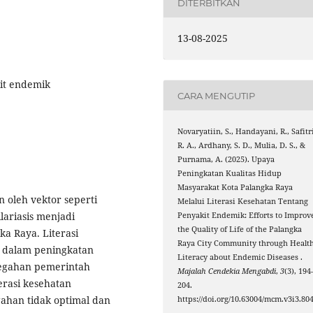
DITERBITKAN
13-08-2025
kit endemik
CARA MENGUTIP
Novaryatiin, S., Handayani, R., Safitr
R. A., Ardhany, S. D., Mulia, D. S., &
Purnama, A. (2025). Upaya
Peningkatan Kualitas Hidup
Masyarakat Kota Palangka Raya
 oleh vektor seperti
Melalui Literasi Kesehatan Tentang
ariasis menjadi
Penyakit Endemik: Efforts to Improv
the Quality of Life of the Palangka
a Raya. Literasi
Raya City Community through Healt
g dalam peningkatan
Literacy about Endemic Diseases .
cegahan pemerintah
Majalah Cendekia Mengabdi
,
3
(3), 194
erasi kesehatan
204.
ahan tidak optimal dan
https://doi.org/10.63004/mcm.v3i3.80