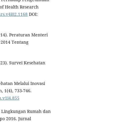
f Health Research
hrs.v4i02.1168
DOI:
14). Peraturan Menteri
 2014 Tentang
23). Survei Kesehatan
ehatan Melalui Inovasi
, 1(4), 733-746.
h.v1i4.855
or Lingkungan Rumah dan
o 2016. Jurnal