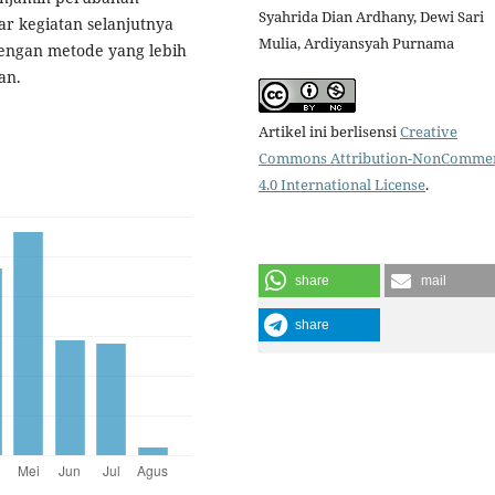
Syahrida Dian Ardhany, Dewi Sari
ar kegiatan selanjutnya
Mulia, Ardiyansyah Purnama
engan metode yang lebih
an.
Artikel ini berlisensi
Creative
Commons Attribution-NonCommer
4.0 International License
.
share
mail
share