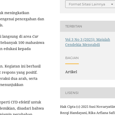
Format Sitasi Lainnya
tuk meningkatkan
mengenai pencegahan dan
s.
TERBITAN
 langsung di area
Car
Vol 3 No 3 (2025): Majalah
. Sebanyak 100 mahasiswa
Cendekia Mengabdi
an edukasi kepada
BAGIAN
n. Kegiatan ini berhasil
Artikel
respons yang positif.
eraksi dua arah, serta
g menunjukkan
LISENSI
eperti CFD efektif untuk
Hak Cipta (c) 2025 Susi Novaryatiin
demikian, disadari bahwa
Rezqi Handayani, Rika Arfiana Safit
enjamin perubahan