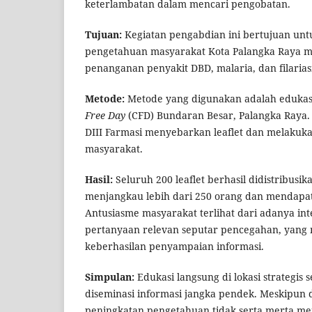
keterlambatan dalam mencari pengobatan.
Tujuan:
Kegiatan pengabdian ini bertujuan un
pengetahuan masyarakat Kota Palangka Raya 
penanganan penyakit DBD, malaria, dan filariasi
Metode:
Metode yang digunakan adalah edukasi
Free Day
(CFD) Bundaran Besar, Palangka Raya
DIII Farmasi menyebarkan leaflet dan melakuk
masyarakat.
Hasil:
Seluruh 200 leaflet berhasil didistribusika
menjangkau lebih dari 250 orang dan mendapat 
Antusiasme masyarakat terlihat dari adanya int
pertanyaan relevan seputar pencegahan, yan
keberhasilan penyampaian informasi.
Simpulan:
Edukasi langsung di lokasi strategis s
diseminasi informasi jangka pendek. Meskipun 
peningkatan pengetahuan tidak serta merta m