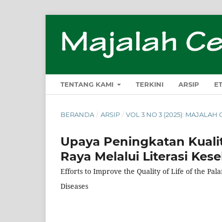
TENTANG KAMI
TERKINI
ARSIP
E
BERANDA
/
ARSIP
/
VOL 3 NO 3 (2025): MAJALA
Upaya Peningkatan Kuali
Raya Melalui Literasi Ke
Efforts to Improve the Quality of Life of the 
Diseases