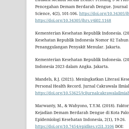
Pencegahan Demam Berdarah Dengue. Journal o
Science, 4(2), 101-106.
https://doi.org/10.34305/j
https://doi.org/10.34305/jhrs.v4i02.1168
Kementerian Kesehatan Republik Indonesia. (20
Kesehatan Republik Indonesia Nomor 82 Tahun
Penanggulangan Penyakit Menular. Jakarta.
Kementerian Kesehatan Republik Indonesia. (20
Indonesia 2023 dalam Angka. Jakarta.
Mandels, R.J. (2021). Meningkatkan Literasi Kes
Personal Health Record. Jurnal Cakrawala Ilmiah
https://doi.org/10.53625/jcijurnalcakrawalailmia
Marwanty, M., & Wahyono, T.Y.M. (2018). Fakt
Kejadian Demam Berdarah Dengue di Kota Palop
Epidemiologi Kesehatan Indonesia, 2(1), 19-26.
https://doi.org/10.7454/epidkes.v2i1.3106
DOI: