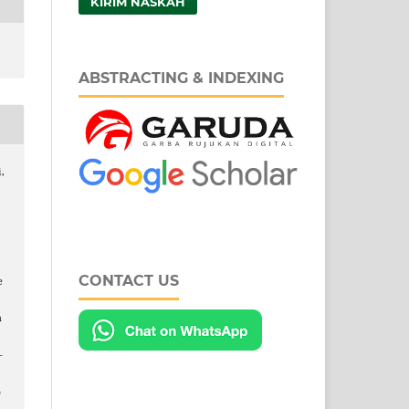
KIRIM NASKAH
ABSTRACTING & INDEXING
i,
CONTACT US
e
h
–
4