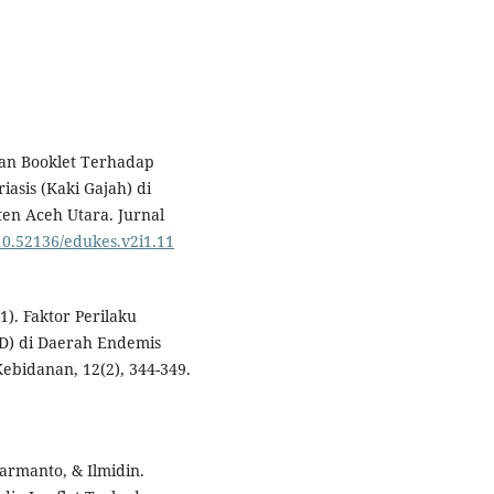
dan Booklet Terhadap
asis (Kaki Gajah) di
en Aceh Utara. Jurnal
/10.52136/edukes.v2i1.11
1). Faktor Perilaku
) di Daerah Endemis
bidanan, 12(2), 344-349.
harmanto, & Ilmidin.