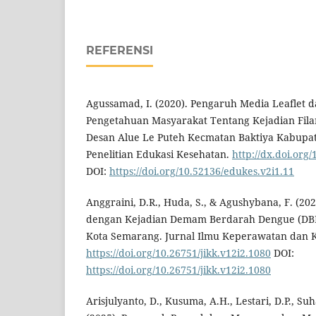
REFERENSI
Agussamad, I. (2020). Pengaruh Media Leaflet 
Pengetahuan Masyarakat Tentang Kejadian Filari
Desan Alue Le Puteh Kecmatan Baktiya Kabupat
Penelitian Edukasi Kesehatan.
http://dx.doi.org
DOI:
https://doi.org/10.52136/edukes.v2i1.11
Anggraini, D.R., Huda, S., & Agushybana, F. (202
dengan Kejadian Demam Berdarah Dengue (DBD
Kota Semarang. Jurnal Ilmu Keperawatan dan Ke
https://doi.org/10.26751/jikk.v12i2.1080
DOI:
https://doi.org/10.26751/jikk.v12i2.1080
Arisjulyanto, D., Kusuma, A.H., Lestari, D.P., Su