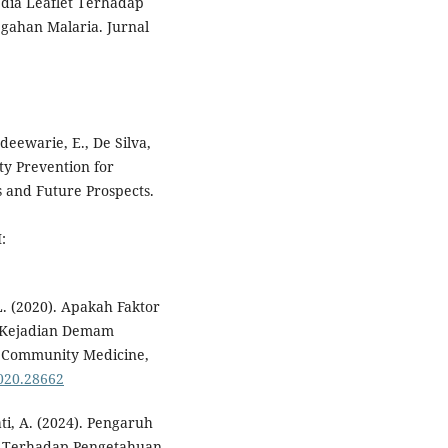
ia Leaflet Terhadap
gahan Malaria. Jurnal
eewarie, E., De Silva,
ty Prevention for
s and Future Prospects.
:
. (2020). Apakah Faktor
 Kejadian Demam
d Community Medicine,
2020.28662
i, A. (2024). Pengaruh
us Terhadap Pengetahuan