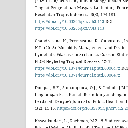
(2025). Pengaruh Penyuluhan Menggunakan Med
Tingkat Pengetahuan Masyarakat tentang Pence
Kesehatan Tropis Indonesia, 3(3), 174-181.
https://doi.org/10.63265/jkti.v3i3.113
DOI:
https://doi.org/10.63265/jkti.v3i3.113
Chandrasena, N., Premaratna, R., Gunaratna, Ind
N.R. (2018). Morbidity Management and Disabili
Lymphatic Filariasis in Sri Lanka: Current Statu
PLOS Neglecteg Tropical Diseases, 12(5).
https://doi.org/10.1371/journal.pntd.0006472
DOI
https://doi.org/10.1371/journal.pntd.0006472
Dompas, B.E., Sumampouw, O.J., & Umboh, J.M.L
Lingkungan Fisik Rumah Berhubungan dengan
Berdarah Dengue? Journal of Public Health an
1(2), 11-15.
https://doi.org/10.35801/ijphcm.1.2.
Kaswulandari, L., Rachman, M.Z., & Yudiernawat
Edukasi Melalui Media Leaflet Tentang 3 M Pl