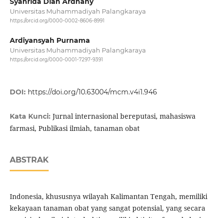
Syahrida Dian Ardhany
Universitas Muhammadiyah Palangkaraya
https://orcid.org/0000-0002-8606-8991
Ardiyansyah Purnama
Universitas Muhammadiyah Palangkaraya
https://orcid.org/0000-0001-7297-9391
DOI:
https://doi.org/10.63004/mcm.v4i1.946
Jurnal internasional bereputasi, mahasiswa
Kata Kunci:
farmasi, Publikasi ilmiah, tanaman obat
ABSTRAK
Indonesia, khususnya wilayah Kalimantan Tengah, memiliki
kekayaan tanaman obat yang sangat potensial, yang secara