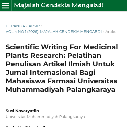
BERANDA
/
ARSIP
/
VOL 4 NO 1 (2026): MAJALAH CENDEKIA MENGABDI
/
Artikel
Scientific Writing For Medicinal
Plants Research: Pelatihan
Penulisan Artikel Ilmiah Untuk
Jurnal Internasional Bagi
Mahasiswa Farmasi Universitas
Muhammadiyah Palangkaraya
Susi Novaryatiin
Universitas Muhammadiyah Palangkaraya