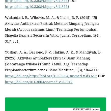
https://doi.org/10.33084/bjop.v8i4.8991
DOI:
https://doi.org/10.33084/bjop.v8i4.8991
Wulandari, R., Wibowo, M. A., & Liana, D. F. (2015). Uji
Aktivitas Antibakteri Ekstrak Metanol Rimpang Jeringau
Merah (Acorus calamus Linn.) Terhadap Pertumbuhan
Shigella flexneri Secara In Vitro. Jurnal Cerebellum, 1(4),
317–331.
Yustian, A. A., Darsono, P. V., Hakim, A. R., & Mahdiyah, D.
(2025). Aktivitas Antibakteri Ekstrak Daun Mahang
(Macaranga triloba (Thunb.) Mull. Arg) Terhadap
Propionibacterium acnes. Sains Medisina, 3(3), 104–111.
https://doi.org/https://doi.org/10.63004/snsmed.v3i3.617
DOI:
https://doi.org/10.63004/snsmed.v3i3.617