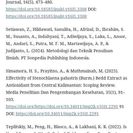
Journal, 16(5), 473–480.
https://doi.org/10.18585/inabj.v16i5.3308
DOI:
https://doi.org/10.18585/inabj.v16i5.3308
Setiawan, Z., Hildawati, Sanulita, H., Afrizal, D., Ibrahim, S.
M., Susanto, A., Indahyani, T., Adiwijaya, S., Laka, L., Ansor,
M., Andari, S., Putra, M. F. M., Martawijaya, A. P., &
Judijanto, L. (2024). Metodologi dan Teknik Penulisan
Ilmiah. PT Sonpedia Publishing Indonesia.
Simamora, H. S., Prayitno, A., & Muthmainah, M. (2025).
Effectivity of Stenochlaena palustris (Burm.) Bedd Extract as
Antioxidant from Central Kalimantan: Scoping Review.
Media Penelitian Dan Pengembangan Kesehatan, 35(1), 91–
103.
https://doi.org/https://doi.org/10.34011/jmp2k.v35i1.2291
91
DOI:
https://doi.org/10.34011/jmp2k.v35i1.2291
Teplitskiy, M., Peng, H., Blasco, A., & Lakhani, K. R. (2022). Is