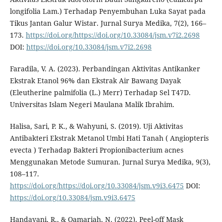
longifolia Lam.) Terhadap Penyembuhan Luka Sayat pada
Tikus Jantan Galur Wistar. Jurnal Surya Medika, 7(2), 166–
173.
https://doi.org/https://doi.org/10.33084/jsm.v7i2.2698
DOI:
https://doi.org/10.33084/jsm.v7i2.2698
Faradila, V. A. (2023). Perbandingan Aktivitas Antikanker
Ekstrak Etanol 96% dan Ekstrak Air Bawang Dayak
(Eleutherine palmifolia (L.) Merr) Terhadap Sel T47D.
Universitas Islam Negeri Maulana Malik Ibrahim.
Halisa, Sari, P. K., & Wahyuni, S. (2019). Uji Aktivitas
Antibakteri Ekstrak Metanol Umbi Hati Tanah ( Angiopteris
evecta ) Terhadap Bakteri Propionibacterium acnes
Menggunakan Metode Sumuran. Jurnal Surya Medika, 9(3),
108–117.
https://doi.org/https://doi.org/10.33084/jsm.v9i3.6475
DOI:
https://doi.org/10.33084/jsm.v9i3.6475
Handayani, R., & Qamariah, N. (2022). Peel-off Mask