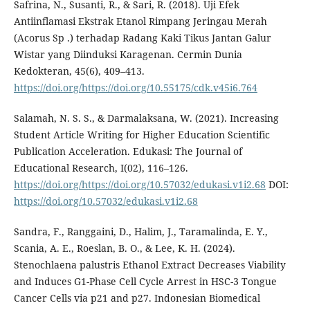
Safrina, N., Susanti, R., & Sari, R. (2018). Uji Efek
Antiinflamasi Ekstrak Etanol Rimpang Jeringau Merah
(Acorus Sp .) terhadap Radang Kaki Tikus Jantan Galur
Wistar yang Diinduksi Karagenan. Cermin Dunia
Kedokteran, 45(6), 409–413.
https://doi.org/https://doi.org/10.55175/cdk.v45i6.764
Salamah, N. S. S., & Darmalaksana, W. (2021). Increasing
Student Article Writing for Higher Education Scientific
Publication Acceleration. Edukasi: The Journal of
Educational Research, I(02), 116–126.
https://doi.org/https://doi.org/10.57032/edukasi.v1i2.68
DOI:
https://doi.org/10.57032/edukasi.v1i2.68
Sandra, F., Ranggaini, D., Halim, J., Taramalinda, E. Y.,
Scania, A. E., Roeslan, B. O., & Lee, K. H. (2024).
Stenochlaena palustris Ethanol Extract Decreases Viability
and Induces G1-Phase Cell Cycle Arrest in HSC-3 Tongue
Cancer Cells via p21 and p27. Indonesian Biomedical