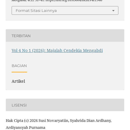
Mengabdi
,
4
(1), 31–41. https://doi.org/10.63004/mcm.v4i1.946
Format Sitasi Lainnya
TERBITAN
Vol 4 No 1 (2026): Majalah Cendekia Mengabdi
BAGIAN
Artikel
LISENSI
Hak Cipta (c) 2026 Susi Novaryatiin, Syahrida Dian Ardhany,
Ardiyansyah Purnama