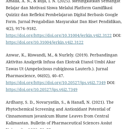
Amalia, A. N., & Ruja, I. N. (2025). Meningkatkan Semangat
Belajar dan Motivasi Siswa Melalui Platform Gamifikasi
Quizizz dan Refleksi Pembelajaran Digital Berbasis Google
Form. Jurnal Pengabdian Masyarakat Dan Riset Pendidikan,
4(2), 9174–9182.
https://doi.org/https://doi.org/10.31004/jerkin.v4i2.3122
DOI:
https://doi.org/10.31004/jerkin.v4i2.3122
Anwar, K., Riswandi, M., & Nurlely. (2019). Perbandingan
Aktivitas Analgetik Infusa dan Ekstrak Etanol Umbi Akar
Tawas Ut (Ampelocissus rubiginosa Lauterb.). Jurnal
Pharmascience, 06(02), 40–47.
https://doi.org/https://doi.org/10.20527/jps.v6i2.7349
DOI:
https://doi.org/10.20527/jps.v6i2.7349
Ardhany, S. D., Novaryatiin, S., & Hanafi, N. (2021). The
Phytochemical Screening and Antioxidant Potential of
Cinnamomum javanicum Blume Leaves from Central
Kalimantan. Bulletin of Pharmaceutical Sciences Assiut