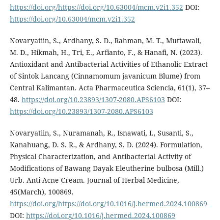
https://doi.org/https://doi.org/10.63004/mcm.v2i1.352
DOI:
https://doi.org/10.63004/mcm.v2i1.352
Novaryatiin, S., Ardhany, S. D., Rahman, M. T., Muttawali,
M. D., Hikmah, H., Tri, E., Arfianto, F., & Hanafi, N. (2023).
Antioxidant and Antibacterial Activities of Ethanolic Extract
of Sintok Lancang (Cinnamomum javanicum Blume) from
Central Kalimantan. Acta Pharmaceutica Sciencia, 61(1), 37–
48.
https://doi.org/10.23893/1307-2080.APS6103
DOI:
https://doi.org/10.23893/1307-2080.APS6103
Novaryatiin, S., Nuramanah, R., Isnawati, I., Susanti, S.,
Kanahuang, D. S. R., & Ardhany, S. D. (2024). Formulation,
Physical Characterization, and Antibacterial Activity of
Modifications of Bawang Dayak Eleutherine bulbosa (Mill.)
Urb. Anti-Acne Cream. Journal of Herbal Medicine,
45(March), 100869.
https://doi.org/https://doi.org/10.1016/j.hermed.2024.100869
DOI:
https://doi.org/10.1016/j.hermed.2024.100869