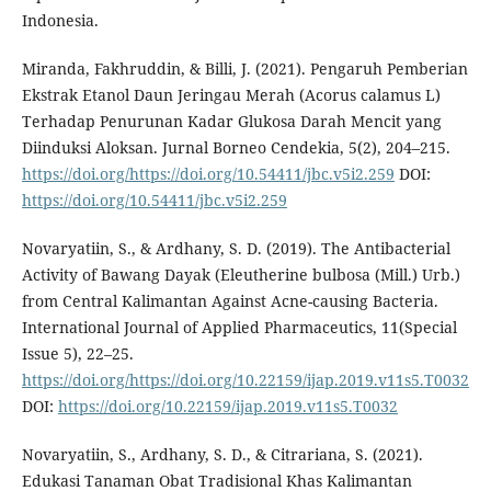
Indonesia.
Miranda, Fakhruddin, & Billi, J. (2021). Pengaruh Pemberian
Ekstrak Etanol Daun Jeringau Merah (Acorus calamus L)
Terhadap Penurunan Kadar Glukosa Darah Mencit yang
Diinduksi Aloksan. Jurnal Borneo Cendekia, 5(2), 204–215.
https://doi.org/https://doi.org/10.54411/jbc.v5i2.259
DOI:
https://doi.org/10.54411/jbc.v5i2.259
Novaryatiin, S., & Ardhany, S. D. (2019). The Antibacterial
Activity of Bawang Dayak (Eleutherine bulbosa (Mill.) Urb.)
from Central Kalimantan Against Acne-causing Bacteria.
International Journal of Applied Pharmaceutics, 11(Special
Issue 5), 22–25.
https://doi.org/https://doi.org/10.22159/ijap.2019.v11s5.T0032
DOI:
https://doi.org/10.22159/ijap.2019.v11s5.T0032
Novaryatiin, S., Ardhany, S. D., & Citrariana, S. (2021).
Edukasi Tanaman Obat Tradisional Khas Kalimantan