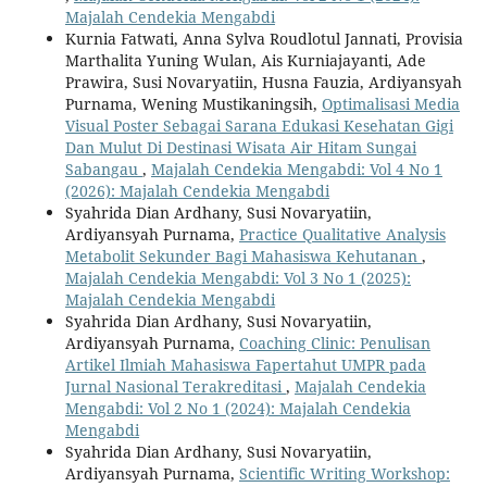
Majalah Cendekia Mengabdi
Kurnia Fatwati, Anna Sylva Roudlotul Jannati, Provisia
Marthalita Yuning Wulan, Ais Kurniajayanti, Ade
Prawira, Susi Novaryatiin, Husna Fauzia, Ardiyansyah
Purnama, Wening Mustikaningsih,
Optimalisasi Media
Visual Poster Sebagai Sarana Edukasi Kesehatan Gigi
Dan Mulut Di Destinasi Wisata Air Hitam Sungai
Sabangau
,
Majalah Cendekia Mengabdi: Vol 4 No 1
(2026): Majalah Cendekia Mengabdi
Syahrida Dian Ardhany, Susi Novaryatiin,
Ardiyansyah Purnama,
Practice Qualitative Analysis
Metabolit Sekunder Bagi Mahasiswa Kehutanan
,
Majalah Cendekia Mengabdi: Vol 3 No 1 (2025):
Majalah Cendekia Mengabdi
Syahrida Dian Ardhany, Susi Novaryatiin,
Ardiyansyah Purnama,
Coaching Clinic: Penulisan
Artikel Ilmiah Mahasiswa Fapertahut UMPR pada
Jurnal Nasional Terakreditasi
,
Majalah Cendekia
Mengabdi: Vol 2 No 1 (2024): Majalah Cendekia
Mengabdi
Syahrida Dian Ardhany, Susi Novaryatiin,
Ardiyansyah Purnama,
Scientific Writing Workshop: