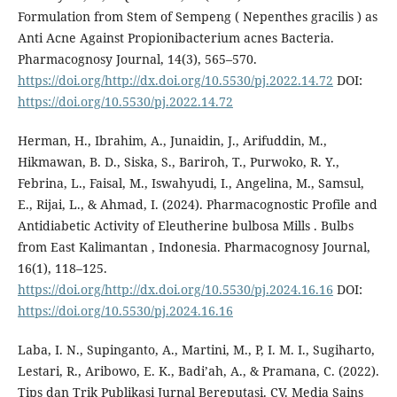
Formulation from Stem of Sempeng ( Nepenthes gracilis ) as
Anti Acne Against Propionibacterium acnes Bacteria.
Pharmacognosy Journal, 14(3), 565–570.
https://doi.org/http://dx.doi.org/10.5530/pj.2022.14.72
DOI:
https://doi.org/10.5530/pj.2022.14.72
Herman, H., Ibrahim, A., Junaidin, J., Arifuddin, M.,
Hikmawan, B. D., Siska, S., Bariroh, T., Purwoko, R. Y.,
Febrina, L., Faisal, M., Iswahyudi, I., Angelina, M., Samsul,
E., Rijai, L., & Ahmad, I. (2024). Pharmacognostic Profile and
Antidiabetic Activity of Eleutherine bulbosa Mills . Bulbs
from East Kalimantan , Indonesia. Pharmacognosy Journal,
16(1), 118–125.
https://doi.org/http://dx.doi.org/10.5530/pj.2024.16.16
DOI:
https://doi.org/10.5530/pj.2024.16.16
Laba, I. N., Supinganto, A., Martini, M., P, I. M. I., Sugiharto,
Lestari, R., Aribowo, E. K., Badi’ah, A., & Pramana, C. (2022).
Tips dan Trik Publikasi Jurnal Bereputasi. CV. Media Sains