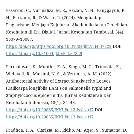
Pasaribu, C., Nurmaliza, M. R., Azizah, N. N., Panggayuh, P.
H., Fitrianto, R., & Wasir, R. (2024). Menghadapi
Plagiarisme: Menjaga Kejujuran Akademik dalam Penelitian
Kesehatan di Era Digital. Jurnal Kesehatan Tambusai, 5(4),
13079–13087.
https://doi.org/https://doi.org/10.31004/jkt.v5i4.37829
DOI:
https://doi.org/10.31004/jkt.v5i4.37829
Permatasari, S., Munthe, E. A., Singa, M. G., Trinovita, E.,
Widayati, R., Martani, N. S., & Veronica, A. M. (2022).
Antibacterial Activity of Extract Sangkareho Leaves
(Callicarpa longifolia LAM.) on Salmonella typhi and
Staphylococcus epidermidis. Jurnal Kedokteran Dan
Kesehatan Indonesia, 13(1), 34–43.
https://doi.org/10.20885/JKKI.Vol13.Iss1.art7
DOI:
https://doi.org/10.20885/JKKI.Vol13.Iss1.art7
Pradhea, T. A., Clarissa, M., Ridho, M., Aqsa, S., Sumarna, D.