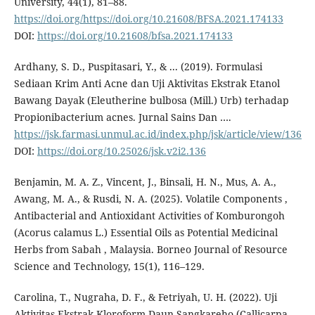
University, 44(1), 81–88.
https://doi.org/https://doi.org/10.21608/BFSA.2021.174133
DOI:
https://doi.org/10.21608/bfsa.2021.174133
Ardhany, S. D., Puspitasari, Y., & ... (2019). Formulasi
Sediaan Krim Anti Acne dan Uji Aktivitas Ekstrak Etanol
Bawang Dayak (Eleutherine bulbosa (Mill.) Urb) terhadap
Propionibacterium acnes. Jurnal Sains Dan ….
https://jsk.farmasi.unmul.ac.id/index.php/jsk/article/view/136
DOI:
https://doi.org/10.25026/jsk.v2i2.136
Benjamin, M. A. Z., Vincent, J., Binsali, H. N., Mus, A. A.,
Awang, M. A., & Rusdi, N. A. (2025). Volatile Components ,
Antibacterial and Antioxidant Activities of Komburongoh
(Acorus calamus L.) Essential Oils as Potential Medicinal
Herbs from Sabah , Malaysia. Borneo Journal of Resource
Science and Technology, 15(1), 116–129.
Carolina, T., Nugraha, D. F., & Fetriyah, U. H. (2022). Uji
Aktivitas Ekstrak Kloroform Daun Sangkareho (Callicarpa