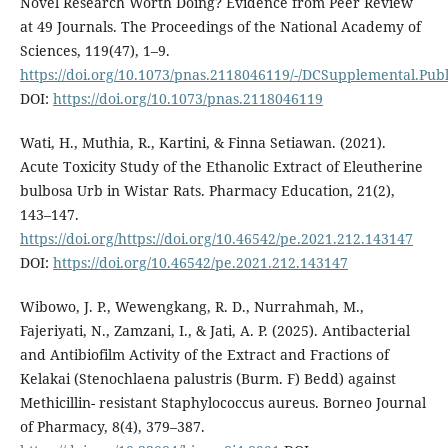
Novel Research Worth Doing? Evidence from Peer Review
at 49 Journals. The Proceedings of the National Academy of
Sciences, 119(47), 1–9.
https://doi.org/10.1073/pnas.2118046119/-/DCSupplemental.Pub
DOI:
https://doi.org/10.1073/pnas.2118046119
Wati, H., Muthia, R., Kartini, & Finna Setiawan. (2021).
Acute Toxicity Study of the Ethanolic Extract of Eleutherine
bulbosa Urb in Wistar Rats. Pharmacy Education, 21(2),
143–147.
https://doi.org/https://doi.org/10.46542/pe.2021.212.143147
DOI:
https://doi.org/10.46542/pe.2021.212.143147
Wibowo, J. P., Wewengkang, R. D., Nurrahmah, M.,
Fajeriyati, N., Zamzani, I., & Jati, A. P. (2025). Antibacterial
and Antibiofilm Activity of the Extract and Fractions of
Kelakai (Stenochlaena palustris (Burm. F) Bedd) against
Methicillin- resistant Staphylococcus aureus. Borneo Journal
of Pharmacy, 8(4), 379–387.