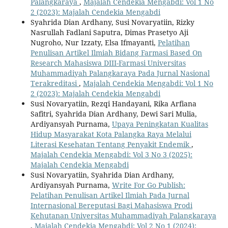
Palangkaraya
,
Majalah Cendekia Mengabdi: Vol 1 No
2 (2023): Majalah Cendekia Mengabdi
Syahrida Dian Ardhany, Susi Novaryatiin, Rizky
Nasrullah Fadlani Saputra, Dimas Prasetyo Aji
Nugroho, Nur Izzaty, Elsa Ifmayanti,
Pelatihan
Penulisan Artikel Ilmiah Bidang Farmasi Based On
Research Mahasiswa DIII-Farmasi Universitas
Muhammadiyah Palangkaraya Pada Jurnal Nasional
Terakreditasi
,
Majalah Cendekia Mengabdi: Vol 1 No
2 (2023): Majalah Cendekia Mengabdi
Susi Novaryatiin, Rezqi Handayani, Rika Arfiana
Safitri, Syahrida Dian Ardhany, Dewi Sari Mulia,
Ardiyansyah Purnama,
Upaya Peningkatan Kualitas
Hidup Masyarakat Kota Palangka Raya Melalui
Literasi Kesehatan Tentang Penyakit Endemik
,
Majalah Cendekia Mengabdi: Vol 3 No 3 (2025):
Majalah Cendekia Mengabdi
Susi Novaryatiin, Syahrida Dian Ardhany,
Ardiyansyah Purnama,
Write For Go Publish:
Pelatihan Penulisan Artikel Ilmiah Pada Jurnal
Internasional Bereputasi Bagi Mahasiswa Prodi
Kehutanan Universitas Muhammadiyah Palangkaraya
,
Majalah Cendekia Mengabdi: Vol 2 No 1 (2024):