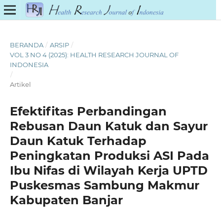
BERANDA
/
ARSIP
/
VOL 3 NO 4 (2025): HEALTH RESEARCH JOURNAL OF
INDONESIA
/
Artikel
Efektifitas Perbandingan
Rebusan Daun Katuk dan Sayur
Daun Katuk Terhadap
Peningkatan Produksi ASI Pada
Ibu Nifas di Wilayah Kerja UPTD
Puskesmas Sambung Makmur
Kabupaten Banjar