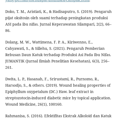
Doko, T. M., Aristiati, K., & Hadisaputro, S. (2019). Pengaruh
pijat oksitosin oleh suami terhadap peningkatan produksi
ASI pada ibu nifas. Jurnal Keperawatan Silampari, 2(2), 66–
86.
Dolang, M. W., Wattimena, F. P. A., Kiriwenno, E.,
Cahyawati, S., & Sillehu, S. (2021). Pengaruh Pemberian
Rebusan Daun Katuk terhadap Produksi Asi Pada Ibu Nifas.
JUMANTIK (Jurnal Ilmiah Penelitian Kesehatan), 6(3), 256–
261.
Dwita, L. P., Hasanah, F., Srirustami, R., Purnomo, R.,
Harsodjo, S., & others. (2019). Wound healing properties of
Epiphyllum oxypetalum (DC.) Haw. leaf extract in
streptozotocin-induced diabetic mice by topical application.
Wound Medicine, 26(1), 100160.
Rahmanisa, S. (2016). Efektifitas Ekstrak Alkoloid dan Katuk