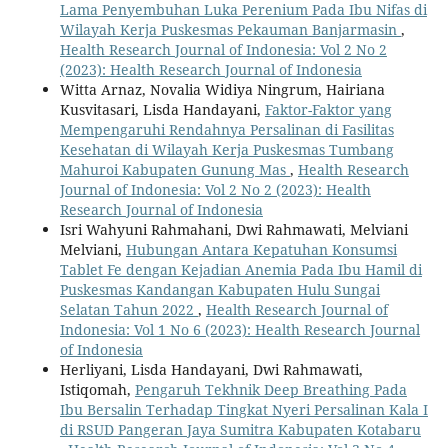
Lama Penyembuhan Luka Perenium Pada Ibu Nifas di
Wilayah Kerja Puskesmas Pekauman Banjarmasin
,
Health Research Journal of Indonesia: Vol 2 No 2
(2023): Health Research Journal of Indonesia
Witta Arnaz, Novalia Widiya Ningrum, Hairiana
Kusvitasari, Lisda Handayani,
Faktor-Faktor yang
Mempengaruhi Rendahnya Persalinan di Fasilitas
Kesehatan di Wilayah Kerja Puskesmas Tumbang
Mahuroi Kabupaten Gunung Mas
,
Health Research
Journal of Indonesia: Vol 2 No 2 (2023): Health
Research Journal of Indonesia
Isri Wahyuni Rahmahani, Dwi Rahmawati, Melviani
Melviani,
Hubungan Antara Kepatuhan Konsumsi
Tablet Fe dengan Kejadian Anemia Pada Ibu Hamil di
Puskesmas Kandangan Kabupaten Hulu Sungai
Selatan Tahun 2022
,
Health Research Journal of
Indonesia: Vol 1 No 6 (2023): Health Research Journal
of Indonesia
Herliyani, Lisda Handayani, Dwi Rahmawati,
Istiqomah,
Pengaruh Tekhnik Deep Breathing Pada
Ibu Bersalin Terhadap Tingkat Nyeri Persalinan Kala I
di RSUD Pangeran Jaya Sumitra Kabupaten Kotabaru