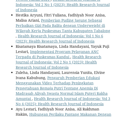
Indonesia: Vol 2 No 1 (2023): Health Research Journal
of Indonesia
Hestika Aryuni, Fitri Yuliana, Fadhiyah Noor Anisa,
Malisa Ariani,
Pemberian Puding Jagung Sebagai
Perbaikan Gizi Pada Balita dengan Underweight di
Wilayah Kerja Puskesmas Tanta Kabupaten Tabalong
,
Health Research Journal of Indonesia: Vol 1 No 6
(2023): Health Research Journal of Indonesia
Risatamaya Risatamaya, Lisda Handayani, Yayuk Puji
Lestari,
Implementasi Program Pelayanan ANC
Terpadu di Puskesmas Kandui
,
Health Research
Journal of Indonesia: Vol 2 No 1 (2023): Health
Research Journal of Indonesia
Zuleha, Lisda Handayani, Laurensia Yunita, Elvine
Ivana Kabuhung,
Pengaruh Pemberian Edukasi
Menggunakan Video Terhadap Peningkatan
Pengetahuan Remaja Putri Tentang Anemia Di
Madrasah Aliyah Swasta Normal Islam Puteri Rakha
Amuntai
,
Health Research Journal of Indonesia: Vol 3
No 4 (2025): Health Research Journal of Indonesia
Ayu Lestari, Fadhiyah Noor Anisa, Ali Rakhman
Hakim,
Hubungan Perilaku Pantang Makanan Dengan