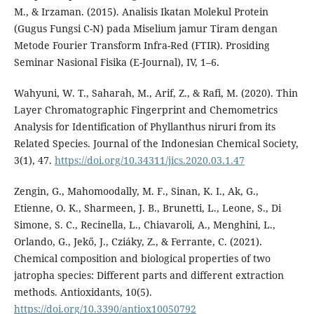
M., & Irzaman. (2015). Analisis Ikatan Molekul Protein
(Gugus Fungsi C-N) pada Miselium jamur Tiram dengan
Metode Fourier Transform Infra-Red (FTIR). Prosiding
Seminar Nasional Fisika (E-Journal), IV, 1–6.
Wahyuni, W. T., Saharah, M., Arif, Z., & Rafi, M. (2020). Thin
Layer Chromatographic Fingerprint and Chemometrics
Analysis for Identification of Phyllanthus niruri from its
Related Species. Journal of the Indonesian Chemical Society,
3(1), 47.
https://doi.org/10.34311/jics.2020.03.1.47
Zengin, G., Mahomoodally, M. F., Sinan, K. I., Ak, G.,
Etienne, O. K., Sharmeen, J. B., Brunetti, L., Leone, S., Di
Simone, S. C., Recinella, L., Chiavaroli, A., Menghini, L.,
Orlando, G., Jekő, J., Cziáky, Z., & Ferrante, C. (2021).
Chemical composition and biological properties of two
jatropha species: Different parts and different extraction
methods. Antioxidants, 10(5).
https://doi.org/10.3390/antiox10050792