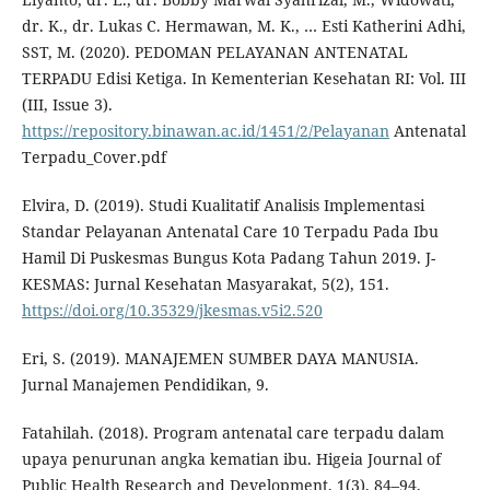
dr. K., dr. Lukas C. Hermawan, M. K., … Esti Katherini Adhi,
SST, M. (2020). PEDOMAN PELAYANAN ANTENATAL
TERPADU Edisi Ketiga. In Kementerian Kesehatan RI: Vol. III
(III, Issue 3).
https://repository.binawan.ac.id/1451/2/Pelayanan
Antenatal
Terpadu_Cover.pdf
Elvira, D. (2019). Studi Kualitatif Analisis Implementasi
Standar Pelayanan Antenatal Care 10 Terpadu Pada Ibu
Hamil Di Puskesmas Bungus Kota Padang Tahun 2019. J-
KESMAS: Jurnal Kesehatan Masyarakat, 5(2), 151.
https://doi.org/10.35329/jkesmas.v5i2.520
Eri, S. (2019). MANAJEMEN SUMBER DAYA MANUSIA.
Jurnal Manajemen Pendidikan, 9.
Fatahilah. (2018). Program antenatal care terpadu dalam
upaya penurunan angka kematian ibu. Higeia Journal of
Public Health Research and Development, 1(3), 84–94.