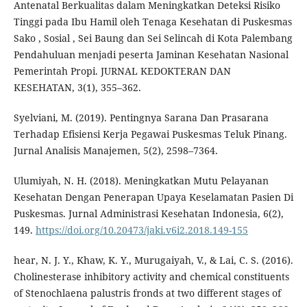
Antenatal Berkualitas dalam Meningkatkan Deteksi Risiko
Tinggi pada Ibu Hamil oleh Tenaga Kesehatan di Puskesmas
Sako , Sosial , Sei Baung dan Sei Selincah di Kota Palembang
Pendahuluan menjadi peserta Jaminan Kesehatan Nasional
Pemerintah Propi. JURNAL KEDOKTERAN DAN
KESEHATAN, 3(1), 355–362.
Syelviani, M. (2019). Pentingnya Sarana Dan Prasarana
Terhadap Efisiensi Kerja Pegawai Puskesmas Teluk Pinang.
Jurnal Analisis Manajemen, 5(2), 2598–7364.
Ulumiyah, N. H. (2018). Meningkatkan Mutu Pelayanan
Kesehatan Dengan Penerapan Upaya Keselamatan Pasien Di
Puskesmas. Jurnal Administrasi Kesehatan Indonesia, 6(2),
149.
https://doi.org/10.20473/jaki.v6i2.2018.149-155
hear, N. J. Y., Khaw, K. Y., Murugaiyah, V., & Lai, C. S. (2016).
Cholinesterase inhibitory activity and chemical constituents
of Stenochlaena palustris fronds at two different stages of