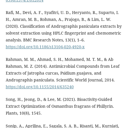
Rafi, M., Devi, A. F., Syafitri, U. D., Heryanto, R., Suparto, I.
H., Amran, M. B., Rohman, A., Prajogo, B., & Lim, L. W.
(2020). Classification of Andrographis paniculata extracts by
solvent extraction using HPLC fingerprint and chemometric
analysis. BMC Research Notes, 13(1), 1–6.
https://doi.org/10.1186/s13104-020-4920-x
Rahman, M. M., Ahmad, S. H., Mohamed, M. T. M., & Ab
Rahman, M. Z. (2014). Antimicrobial Compounds from Leaf
Extracts of Jatropha curcas, Psidium guajava, and
Andrographis paniculata. Scientific World Journal, 2014.
https://doi.org/10.1155/2014/635240
Song, H., Jeong, D., & Lee, M. (2021). Bioactivity-Guided
Extract Optimization of Osmanthus fragrans of Phillyrin.
Plants, 10(8), 1545.
Sonip, A., Aprilina, E., Sagala, S. A. B., Risanti, M., Kurniati,