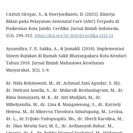
CAstuti Siregar, S., & Noerjoedianto, D. (2021). Kinerja
Bidan pada Pelayanan Antenatal Care (ANC) Terpadu di
Puskesmas Kota Jambi. Cerdika: Jurnal Ilmiah Indonesia,
1(3), 299–312.
https://doi.org/10.36418/cerdika.v1i3.31
Ayuandira, F. P., Sakka, A., & Jumakil. (2018). Implementasi
Sistem Rujukan di Rumah Sakit Bhayangakara Kota Kendari
Tahun 2018. Jurnal Ilmiah Mahasiswa Kesehatan
Masyarakat, 3(2), 1–9.
dr. Nida Rohmawati, M., dr. Achmad Zani Agusfar, S. (K),
dr. Dwirani Amelia, S., dr. Mularsih Restianingrum, M., dr.
Rima Damayanti, M. K., dr. Inti Mudjiati, M., dr.
Milwiyandia, M., dr. Lina R. Mangaweang, S., dr. Karnely
Helena, M., dr.Minerva Theodora Simatupang, M., Levina,
dr. L., dr.Trijoko Yudopuspito, Ms., dr. Sherli Karolina, M.,
dr. Dian Meutia Sari, M. E., dr. Ardiansyah Bahar, M.,
Liyanto, dr. E., dr. Bobby Marwal Syahrizal, M., Widowati,