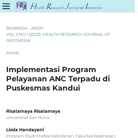
BERANDA
/
ARSIP
/
VOL 2 NO 1 (2023): HEALTH RESEARCH JOURNAL OF
INDONESIA
/
Artikel
Implementasi Program
Pelayanan ANC Terpadu di
Puskesmas Kandui
Risatamaya Risatamaya
Universitas Sari Mulia
Lisda Handayani
Program Studi Profesi Kebidanan, Fakultas Kesehatan,