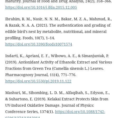
maturity. Journal of Food and Drug Analysis, 24(2), 358–366.
https://doi.org/10.1016/j.jfda.2015.12.005
Ibrahim, R. M., Nasir, N. N. M., Bakar, M. Z. A., Mahmud, R.,
& Razak, N. A. A. (2021). The authentication and grading of
edible bird’s nest by metabolite, nutritional, and mineral
profiling. Foods, 10(7), 1–14.
https://doi.org/10.3390/foods10071574
Indarti, K., Apriani, E. F., Wibowo, A. E., & Simanjuntak, P.
(2019). Antioxidant Activity of Ethanolic Extract and Various
Fractions from Green Tea (Camellia sinensis L.) Leaves.
Pharmacognosy Journal, 11(4), 771–776.
https://doi.org/10.5530/pj.2019.11.122
Mashuri, M., Sihombing, L. D. M., Alfaqihah, S., Edyson, E.,
& Suhartono, E. (2019). Kelakai Extract Protects Skin from
UV-Induced Oxidative Damage. Journal of Physics:
Conference Series, 1374(1).
https://doi.org/10.1088/1742-
6596/1374/1/012014