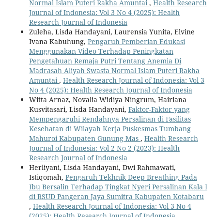
Normal Islam Puteri Rakha Amuntai
,
Health Research
Journal of Indonesia: Vol 3 No 4 (2025): Health
Research Journal of Indonesia
Zuleha, Lisda Handayani, Laurensia Yunita, Elvine
Ivana Kabuhung,
Pengaruh Pemberian Edukasi
Menggunakan Video Terhadap Peningkatan
Pengetahuan Remaja Putri Tentang Anemia Di
Madrasah Aliyah Swasta Normal Islam Puteri Rakha
Amuntai
,
Health Research Journal of Indonesia: Vol 3
No 4 (2025): Health Research Journal of Indonesia
Witta Arnaz, Novalia Widiya Ningrum, Hairiana
Kusvitasari, Lisda Handayani,
Faktor-Faktor yang
Mempengaruhi Rendahnya Persalinan di Fasilitas
Kesehatan di Wilayah Kerja Puskesmas Tumbang
Mahuroi Kabupaten Gunung Mas
,
Health Research
Journal of Indonesia: Vol 2 No 2 (2023): Health
Research Journal of Indonesia
Herliyani, Lisda Handayani, Dwi Rahmawati,
Istiqomah,
Pengaruh Tekhnik Deep Breathing Pada
Ibu Bersalin Terhadap Tingkat Nyeri Persalinan Kala I
di RSUD Pangeran Jaya Sumitra Kabupaten Kotabaru
,
Health Research Journal of Indonesia: Vol 3 No 4
(2025): Health Research Journal of Indonesia