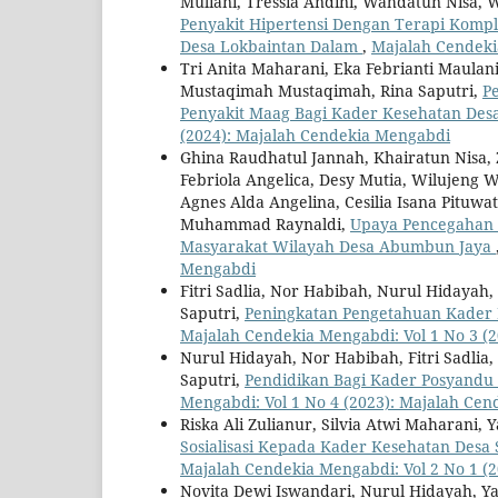
Muliani, Tressia Andini, Wahdatun Nisa, W
Penyakit Hipertensi Dengan Terapi Kom
Desa Lokbaintan Dalam
,
Majalah Cendeki
Tri Anita Maharani, Eka Febrianti Maulan
Mustaqimah Mustaqimah, Rina Saputri,
P
Penyakit Maag Bagi Kader Kesehatan Des
(2024): Majalah Cendekia Mengabdi
Ghina Raudhatul Jannah, Khairatun Nisa, 
Febriola Angelica, Desy Mutia, Wilujeng W
Agnes Alda Angelina, Cesilia Isana Pituwat
Muhammad Raynaldi,
Upaya Pencegahan 
Masyarakat Wilayah Desa Abumbun Jaya
Mengabdi
Fitri Sadlia, Nor Habibah, Nurul Hidaya
Saputri,
Peningkatan Pengetahuan Kader 
Majalah Cendekia Mengabdi: Vol 1 No 3 (
Nurul Hidayah, Nor Habibah, Fitri Sadli
Saputri,
Pendidikan Bagi Kader Posyandu
Mengabdi: Vol 1 No 4 (2023): Majalah Ce
Riska Ali Zulianur, Silvia Atwi Maharani,
Sosialisasi Kepada Kader Kesehatan Desa
Majalah Cendekia Mengabdi: Vol 2 No 1 (
Novita Dewi Iswandari, Nurul Hidayah, Ya