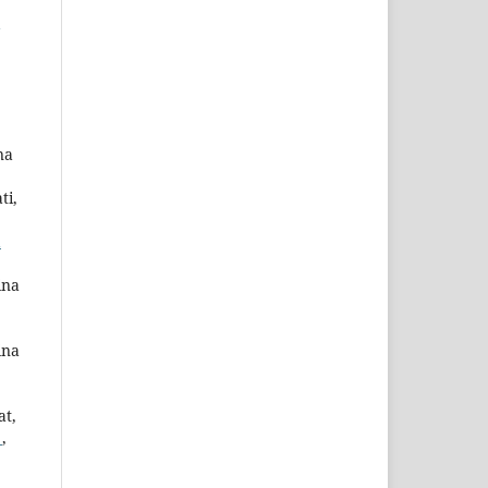
na
ti,
a
ina
ina
at,
a
,