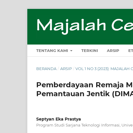
TENTANG KAMI
TERKINI
ARSIP
E
BERANDA
/
ARSIP
/
VOL 1 NO 3 (2023): MAJALA
Pemberdayaan Remaja Mel
Pemantauan Jentik (DIM
Septyan Eka Prastya
Program Studi Sarjana Teknologi Informasi, Univer