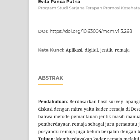
Evita Panca Putria
Program Studi Sarjana Terapan Promosi Kesehatan,
DOI:
https://doi.org/10.63004/mcm.v1i3.268
Aplikasi, digital, jentik, remaja
Kata Kunci:
ABSTRAK
Pendahuluan:
Berdasarkan hasil survey lapan
diskusi dengan mitra yaitu kader remaja di Des
bahwa metode pemantauan jentik masih manua
pemberdayaan remaja sebagai juru pemantau jen
posyandu remaja juga belum berjalan dengan b
Tujuan:
Memberdayakan kader remaja melalui p