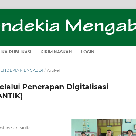
TIKA PUBLIKASI
KIRIM NASKAH
LOGIN
H CENDEKIA MENGABDI
/
Artikel
alui Penerapan Digitalisasi
ANTIK)
sitas Sari Mulia