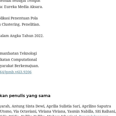
tensial Sebagai Tempat
a: Eureka Media Aksara.
plikasi Penentuan Pola
lustering. Penelitian.
 dalam Angka Tahun 2022.
Pemanfaatan Teknologi
ekatan Computational
yarakat Berkemajuan.
764/jpmb.v6i3.9206
rkan penulis yang sama
yarah, Antung Sinta Dewi, Aprilia Sulistia Sari, Aprilino Saputra
omo, Via Octaviani, Viviana Viviana, Yasmin Nabilla, Siti Raihani,