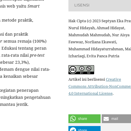
LISENSI
sis web yaitu
Smart
 metode praktik,
Hak Cipta (c) 2023 Septyan Eka Pra
Nurul Hidayah, Ahmad Hidayat,
asi dan praktik
Mahmudah Mahmudah, Nur Aisya
or
semua remaja (100%)
Fawwaz, Norliana Ekawati,
 Edukasi tentang peran
Muhammad Hidayaturrahman, M
 rata-rata nilai
pre-test
Izhariaqi, Evita Panca Putria
sebesar 23,3%),
demam dengue nilai rata-
ta kenaikan sebesar
Artikel ini berlisensi
Creative
Commons Attribution-NonCommer
kegiatan penerapan
4.0 International License
.
 meningkatkan pengetahuan
mantau jentik.
share
mail
share