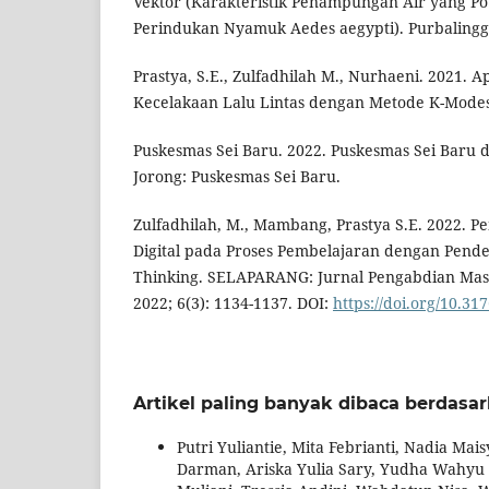
Vektor (Karakteristik Penampungan Air yang Po
Perindukan Nyamuk Aedes aegypti). Purbalingg
Prastya, S.E., Zulfadhilah M., Nurhaeni. 2021. A
Kecelakaan Lalu Lintas dengan Metode K-Modes C
Puskesmas Sei Baru. 2022. Puskesmas Sei Baru
Jorong: Puskesmas Sei Baru.
Zulfadhilah, M., Mambang, Prastya S.E. 2022. 
Digital pada Proses Pembelajaran dengan Pend
Thinking. SELAPARANG: Jurnal Pengabdian Mas
2022; 6(3): 1134-1137. DOI:
https://doi.org/10.31
Artikel paling banyak dibaca berdasa
Putri Yuliantie, Mita Febrianti, Nadia Mais
Darman, Ariska Yulia Sary, Yudha Wahyu Ut