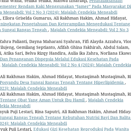
idia Widia, Yellika Yellika, Mahwa Izhariaqi,
Penatalaksanaan
plementer Rendam Kaki Menggunakan “Jamer” Pada Masyarakat Di
a Mengabdi: Vol 2 No 3 (2024): Majalah Cendekia Mengabdi
i, Ellora Griselda Gumarus, Ali Rakhman Hakim, Ahmad Hidayat,
eningkatan Pengetahuan Dan Keterampilan Mengedukasi Tentang
a Sungai Rangas Tengah
,
Majalah Cendekia Mengabdi: Vol 2 No 3
Zahra Palianti, Dayna Maharani Syahran, Fifi Alayda Azzahra, Vio
ilujeng, Gemilang Septianto, Afifah Ghina Fakhirah, Abdul Salam,
i, Atika Sari, Belva Rizqy Handira, Aulia ika Zahra, Norliana Ekawa
Dan Penanganan Dispepsia Melalui Edukasi Kesehatan Pada
,
Majalah Cendekia Mengabdi: Vol 2 No 4 (2024): Majalah Cendeki
h, Ali Rakhman Hakim, Ahmad Hidayat, Mustaqimah Mustaqimah, R
Posyandu Desa Sungai Rangas Tengah Tentang Hiperlipidemia
,
2023): Majalah Cendekia Mengabdi
a, Ali Rakhman Hakim, Ahmad Hidayat, Mustaqimah Mustaqimah, R
 Tentang Obat Yang Aman Untuk Ibu Hamil
,
Majalah Cendekia
ndekia Mengabdi
 Yayuk Puji Lestari, Rina Saputri, Ali Rakhman Hakim, Ahmad Hiday
 Sungai Rangas Tengah Tentang Kebutuhan Nutrisi Bayi Dan Balit
2024): Majalah Cendekia Mengabdi
yuk Puji Lestari,
Edukasi Gizi Kesehatan Reproduksi Pada Wanita