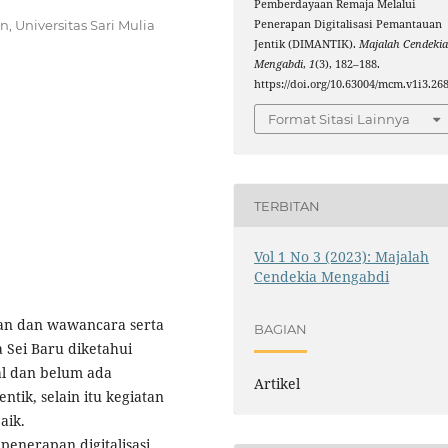
Pemberdayaan Remaja Melalui
Penerapan Digitalisasi Pemantauan
 Universitas Sari Mulia
Jentik (DIMANTIK).
Majalah Cendeki
Mengabdi
,
1
(3), 182–188.
https://doi.org/10.63004/mcm.v1i3.26
Format Sitasi Lainnya
TERBITAN
Vol 1 No 3 (2023): Majalah
Cendekia Mengabdi
gan dan wawancara serta
BAGIAN
a Sei Baru diketahui
l dan belum ada
Artikel
tik, selain itu kegiatan
aik.
enerapan digitalisasi