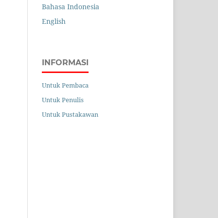
Bahasa Indonesia
English
INFORMASI
Untuk Pembaca
Untuk Penulis
Untuk Pustakawan