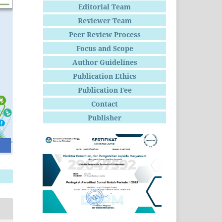
Editorial Team
Reviewer Team
Peer Review Process
Focus and Scope
Author Guidelines
Publication Ethics
Publication Fee
Contact
Publisher