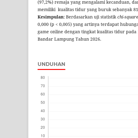
(97,2%) remaja yang mengalami kecanduan, da
memiliki kualitas tidur yang buruk sebanyak 81
Kesimpulan:
Berdasarkan uji statistik
chi-squar
0,000 (p < 0,005) yang artinya terdapat hubun
game online dengan tingkat kualitas tidur pada
Bandar Lampung Tahun 2026.
UNDUHAN