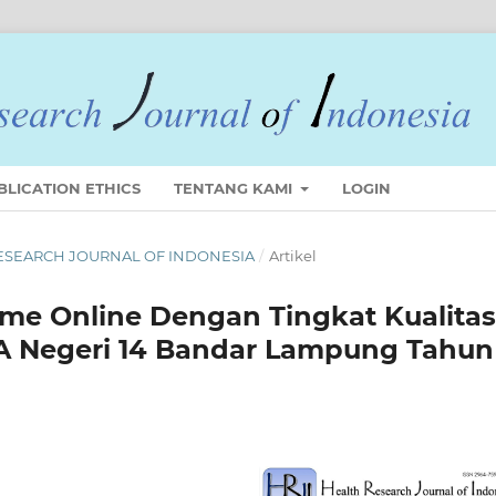
BLICATION ETHICS
TENTANG KAMI
LOGIN
 RESEARCH JOURNAL OF INDONESIA
/
Artikel
e Online Dengan Tingkat Kualitas
A Negeri 14 Bandar Lampung Tahun