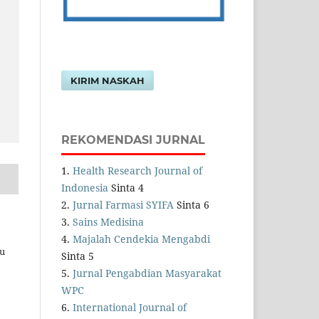
KIRIM NASKAH
REKOMENDASI JURNAL
1.
Health Research Journal of
Indonesia
Sinta 4
2.
Jurnal Farmasi SYIFA
Sinta 6
3.
Sains Medisina
4.
Majalah Cendekia Mengabdi
au
Sinta 5
5.
Jurnal Pengabdian Masyarakat
WPC
6.
International Journal of