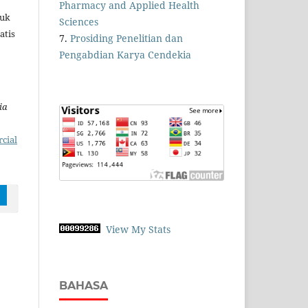
Pharmacy and Applied Health
tuk
Sciences
atis
7.
Prosiding Penelitian dan
Pengabdian Karya Cendekia
ia
cial
View My Stats
BAHASA