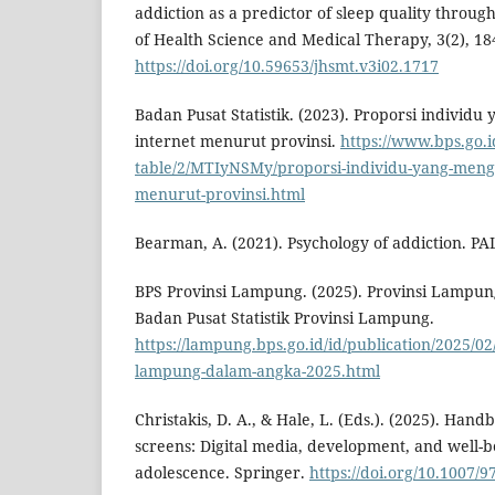
addiction as a predictor of sleep quality throug
of Health Science and Medical Therapy, 3(2), 18
https://doi.org/10.59653/jhsmt.v3i02.1717
Badan Pusat Statistik. (2023). Proporsi indivi
internet menurut provinsi.
https://www.bps.go.id/
table/2/MTIyNSMy/proporsi-individu-yang-meng
menurut-provinsi.html
Bearman, A. (2021). Psychology of addiction. PA
BPS Provinsi Lampung. (2025). Provinsi Lampu
Badan Pusat Statistik Provinsi Lampung.
https://lampung.bps.go.id/id/publication/2025/
lampung-dalam-angka-2025.html
Christakis, D. A., & Hale, L. (Eds.). (2025). Han
screens: Digital media, development, and well-
adolescence. Springer.
https://doi.org/10.1007/9