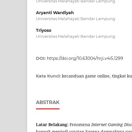
Universitas Malahayati Bandar Lampung
Aryanti Wardiyah
Universitas Malahayati Bandar Lampung
Triyoso
Universitas Malahayati Bandar Lampung
DOI:
https://doi.org/10.63004/hrji.v4i5.1299
kecanduan game online, tingkat kua
Kata Kunci:
ABSTRAK
Latar Belakang:
Fenomena
Internet Gaming Dis
banyak menjadi sorotan karena dampaknya yan