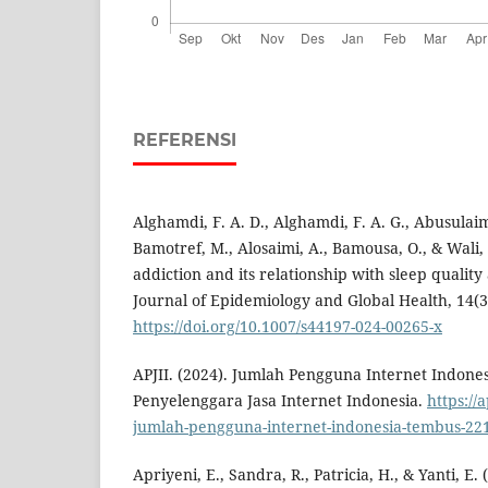
REFERENSI
Alghamdi, F. A. D., Alghamdi, F. A. G., Abusulaima
Bamotref, M., Alosaimi, A., Bamousa, O., & Wali,
addiction and its relationship with sleep qualit
Journal of Epidemiology and Global Health, 14(3
https://doi.org/10.1007/s44197-024-00265-x
APJII. (2024). Jumlah Pengguna Internet Indones
Penyelenggara Jasa Internet Indonesia.
https://a
jumlah-pengguna-internet-indonesia-tembus-221
Apriyeni, E., Sandra, R., Patricia, H., & Yanti, E