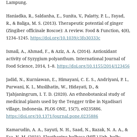
Lampung.
Haniadka, R., Saldanha, E., Sunita, V., Palatty, P. L., Fayad,
R., & Baliga, M. S. (2013). Therapeutic potential of ginger
(Zingiber officinale Roscoe): A review. Food & Function, 4(8),
1234–1245.
https://doi.org/10.1039/c3fo30333c
Ismail, A., Ahmad, F., & Aziz, A. A. (2014). Antioxidant
activity of Syzygium polyanthum. International Journal of
Food Science, 2014, 1–8.
https://doi.org/10.1155/2014/123456
Jadid, N., Kurniawan, E., Himayani, C. E. S., Andriyani, P. I.,
Purwani, K. I., Muslihatin, W., Hidayati, D., &
Tjahjaningrum, I. T. D. (2020). An ethnobotanical study of
medicinal plants used by the Tengger tribe in Ngadisari
village, Indonesia. PLOS ONE, 15(7), e0235886.
https://doi.org/10.1371/journal.pone.0235886
Kamarudin, A. A., Sayuti, N. H., Saad, N., Razak, N. A. A., &
Esa, N. M. (2021). Eleutherine bulbosa (Mill.) Urb. bulb: