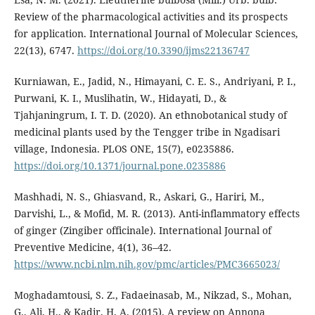
Review of the pharmacological activities and its prospects
for application. International Journal of Molecular Sciences,
22(13), 6747.
https://doi.org/10.3390/ijms22136747
Kurniawan, E., Jadid, N., Himayani, C. E. S., Andriyani, P. I.,
Purwani, K. I., Muslihatin, W., Hidayati, D., &
Tjahjaningrum, I. T. D. (2020). An ethnobotanical study of
medicinal plants used by the Tengger tribe in Ngadisari
village, Indonesia. PLOS ONE, 15(7), e0235886.
https://doi.org/10.1371/journal.pone.0235886
Mashhadi, N. S., Ghiasvand, R., Askari, G., Hariri, M.,
Darvishi, L., & Mofid, M. R. (2013). Anti-inflammatory effects
of ginger (Zingiber officinale). International Journal of
Preventive Medicine, 4(1), 36–42.
https://www.ncbi.nlm.nih.gov/pmc/articles/PMC3665023/
Moghadamtousi, S. Z., Fadaeinasab, M., Nikzad, S., Mohan,
G., Ali, H., & Kadir, H. A. (2015). A review on Annona