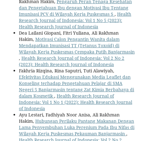
Rakhman Hakim,
Pengaruh Peran Tenaga Kesehatan
dan Pengetahuan Ibu dengan Motivasi Ibu Tentang
Imunisasi PCV di Wilayah Kerja Puskesmas S
,
Health
Research Journal of Indonesia: Vol 1 No 5 (2023):
Health Research Journal of Indonesia
Dea Lailani Giopani, Fitri Yuliana, Ali Rakhman
Hakim,
Motivasi Calon Pengantin Wanita dalam
Mendapatkan Imunisasi TT (Tetanus Toxoid) di
Wilayah Kerja Puskesmas Cempaka Putih Banjarmasin
,
Health Research Journal of Indonesia: Vol 2 No 2
(2023): Health Research Journal of Indonesia
Fakhria Rizqina, Rina Saputri, Tuti Alawiyah,
Efektivitas Edukasi Menggunakan Media Leaflet dan
Konseling terhadap Pengetahuan Pelajar di SMA
Negeri 5 Banjarmasin tentang Zat Kimia Berbahaya di
dalam Kosmetik
,
Health Research Journal of
Indonesia: Vol 1 No 1 (2022): Health Research Journal
of Indonesia
Ayu Lestari, Fadhiyah Noor Anisa, Ali Rakhman
Hakim,
Hubungan Perilaku Pantang Makanan Dengan
Lama Penyembuhan Luka Perenium Pada Ibu Nifas di
Wilayah Kerja Puskesmas Pekauman Banjarmasin
,
Health Research Journal of Indonesia: Vol 2 No 2