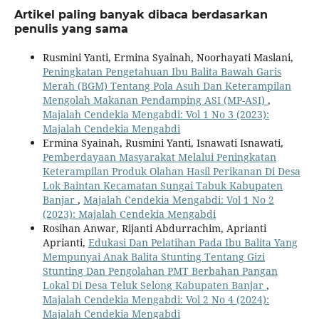
Artikel paling banyak dibaca berdasarkan
penulis yang sama
Rusmini Yanti, Ermina Syainah, Noorhayati Maslani,
Peningkatan Pengetahuan Ibu Balita Bawah Garis
Merah (BGM) Tentang Pola Asuh Dan Keterampilan
Mengolah Makanan Pendamping ASI (MP-ASI)
,
Majalah Cendekia Mengabdi: Vol 1 No 3 (2023):
Majalah Cendekia Mengabdi
Ermina Syainah, Rusmini Yanti, Isnawati Isnawati,
Pemberdayaan Masyarakat Melalui Peningkatan
Keterampilan Produk Olahan Hasil Perikanan Di Desa
Lok Baintan Kecamatan Sungai Tabuk Kabupaten
Banjar
,
Majalah Cendekia Mengabdi: Vol 1 No 2
(2023): Majalah Cendekia Mengabdi
Rosihan Anwar, Rijanti Abdurrachim, Aprianti
Aprianti,
Edukasi Dan Pelatihan Pada Ibu Balita Yang
Mempunyai Anak Balita Stunting Tentang Gizi
Stunting Dan Pengolahan PMT Berbahan Pangan
Lokal Di Desa Teluk Selong Kabupaten Banjar
,
Majalah Cendekia Mengabdi: Vol 2 No 4 (2024):
Majalah Cendekia Mengabdi