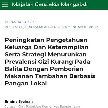
BERANDA
/
ARSIP
/
VOL 3 NO 1 (2025): MAJALAH CENDEKIA MENGABDI
/
Artikel
Peningkatan Pengetahuan
Keluarga Dan Keterampilan
Serta Strategi Menurunkan
Prevalensi Gizi Kurang Pada
Balita Dengan Pemberian
Makanan Tambahan Berbasis
Pangan Lokal
Ermina Syainah
Jurusan Gizi, Poltekkes Kemenkes Banjarmasin