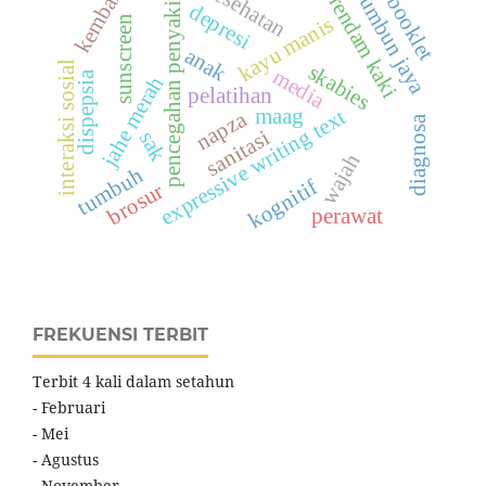
kembang
abumbun jaya
kesehatan
rendam kaki
booklet
pencegahan penyakit
depresi
kayu manis
sunscreen
anak
interaksi sosial
skabies
media
dispepsia
jahe merah
pelatihan
maag
expressive writing text
napza
diagnosa
sanitasi
sak
wajah
tumbuh
kognitif
brosur
perawat
FREKUENSI TERBIT
Terbit 4 kali dalam setahun
- Februari
- Mei
- Agustus
- November