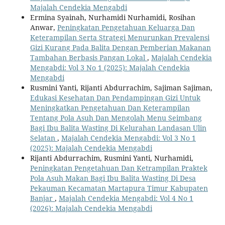
Majalah Cendekia Mengabdi
Ermina Syainah, Nurhamidi Nurhamidi, Rosihan
Anwar,
Peningkatan Pengetahuan Keluarga Dan
Keterampilan Serta Strategi Menurunkan Prevalensi
Gizi Kurang Pada Balita Dengan Pemberian Makanan
Tambahan Berbasis Pangan Lokal
,
Majalah Cendekia
Mengabdi: Vol 3 No 1 (2025): Majalah Cendekia
Mengabdi
Rusmini Yanti, Rijanti Abdurrachim, Sajiman Sajiman,
Edukasi Kesehatan Dan Pendampingan Gizi Untuk
Meningkatkan Pengetahuan Dan Keterampilan
Tentang Pola Asuh Dan Mengolah Menu Seimbang
Bagi Ibu Balita Wasting Di Kelurahan Landasan Ulin
Selatan
,
Majalah Cendekia Mengabdi: Vol 3 No 1
(2025): Majalah Cendekia Mengabdi
Rijanti Abdurrachim, Rusmini Yanti, Nurhamidi,
Peningkatan Pengetahuan Dan Ketrampilan Praktek
Pola Asuh Makan Bagi Ibu Balita Wasting Di Desa
Pekauman Kecamatan Martapura Timur Kabupaten
Banjar
,
Majalah Cendekia Mengabdi: Vol 4 No 1
(2026): Majalah Cendekia Mengabdi