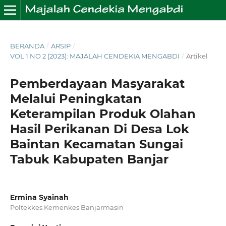
BERANDA
/
ARSIP
/
VOL 1 NO 2 (2023): MAJALAH CENDEKIA MENGABDI
/
Artikel
Pemberdayaan Masyarakat
Melalui Peningkatan
Keterampilan Produk Olahan
Hasil Perikanan Di Desa Lok
Baintan Kecamatan Sungai
Tabuk Kabupaten Banjar
Ermina Syainah
Poltekkes Kemenkes Banjarmasin