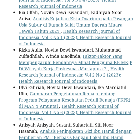
Research Journal of Indonesia
Ria Ulfah, Novita Dewi Iswandari, Fadhiyah Noor
Anisa,
Analisis Kejadian Kista Ovarium pada Pasangan
Usia Subur di Rumah Sakit Umum Daerah Muara
Teweh Tahun 2021
,
Health Research Journal of
Indonesia: Vol 2 No 1 (2023): Health Research Journal
of Indonesia
Rizka Aulia, Novita Dewi Iswandari, Muhammad
Zulfadhilah, Winda Maolinda,
Faktor-Faktor Yang
Mempengaruhi Rendahnya Minat Pengguna KB MKJP
Di Wilayah Kerja Puskesmas Martapura 2
,
Health
Research Journal of Indonesia: Vol 2 No 2 (2023):
Health Research Journal of Indonesia
Ulvi Fahriah, Novita Dewi Iswandari, Ika Mardiatul
Ulfa,
Gambaran Pengetahuan Remaja tentang
Program Pelayanan Kesehatan Peduli Remaja (PKPR)
di MAN 1 Amuntai
,
Health Research Journal of
Indonesia: Vol 1 No 6 (2023): Health Research Journal
of Indonesia
Anisyah Anisyah, Susanti Suhartati, Siti Noor
Hasanah,
Analisis Peningkatan Gizi Ibu Hamil dengan
Pemberian PMT Berbasis Pangan Lokal Ibu Hamil