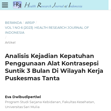
BERANDA
/
ARSIP
/
VOL 1 NO 6 (2023): HEALTH RESEARCH JOURNAL OF
INDONESIA
/
Artikel
Analisis Kejadian Kepatuhan
Penggunaan Alat Kontrasepsi
Suntik 3 Bulan Di Wilayah Kerja
Puskesmas Tanta
Eva Dwibudipertiwi
Program Studi Sarjana Kebidanan, Fakultas Kesehatan,
Universitas Sari Mulia