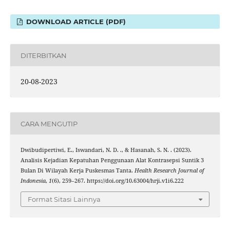
DOWNLOAD ARTICLE (PDF)
DITERBITKAN
20-08-2023
CARA MENGUTIP
Dwibudipertiwi, E., Iswandari, N. D. ., & Hasanah, S. N. . (2023).
Analisis Kejadian Kepatuhan Penggunaan Alat Kontrasepsi Suntik 3
Bulan Di Wilayah Kerja Puskesmas Tanta.
Health Research Journal of
Indonesia
,
1
(6), 259–267. https://doi.org/10.63004/hrji.v1i6.222
Format Sitasi Lainnya