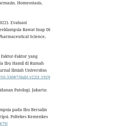
armasin. Homeostasis,
022). Evaluasi
eeklampsia Rawat Inap Di
Pharmaceutical Science,
. Faktor-Faktor yang
a Ibu Hamil di Rumah
nal Ilmiah Universitas
g/10.33087/jiubj.v22i1.1929
idanan Patologi. Jakarta:
ampsia pada Ibu Bersalin
ipsi. Poltekes Kemenkes
1679/