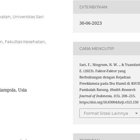
DITERBITKAN
tan, Universitas Sari
30-06-2023
n, Fakultas Kesehatan,
CARA MENGUTIP
Sari, F., Ningrum, N. W. ., & Yuandari
E. (2023). Faktor-Faktor yang
Berhubungan dengan Kejadian
Preeklamsia pada Ibu Hamil di RSU
klampsia, Usia
Pambalah Batung.
Health Research
Journal of Indonesia
,
1
(5), 208–215.
https://doi.org/10.63004/hrji.v1i5.150
Format Sitasi Lainnya