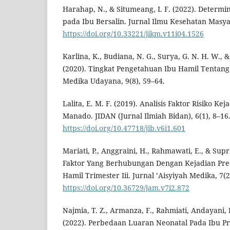
Harahap, N., & Situmeang, I. F. (2022). Determ
pada Ibu Bersalin. Jurnal Ilmu Kesehatan Masya
https://doi.org/10.33221/jikm.v11i04.1526
Karlina, K., Budiana, N. G., Surya, G. N. H. W., &
(2020). Tingkat Pengetahuan Ibu Hamil Tentang
Medika Udayana, 9(8), 59–64.
Lalita, E. M. F. (2019). Analisis Faktor Risiko Ke
Manado. JIDAN (Jurnal Ilmiah Bidan), 6(1), 8–16
https://doi.org/10.47718/jib.v6i1.601
Mariati, P., Anggraini, H., Rahmawati, E., & Supri
Faktor Yang Berhubungan Dengan Kejadian Pre
Hamil Trimester Iii. Jurnal ’Aisyiyah Medika, 7(2
https://doi.org/10.36729/jam.v7i2.872
Najmia, T. Z., Armanza, F., Rahmiati, Andayani, 
(2022). Perbedaan Luaran Neonatal Pada Ibu P