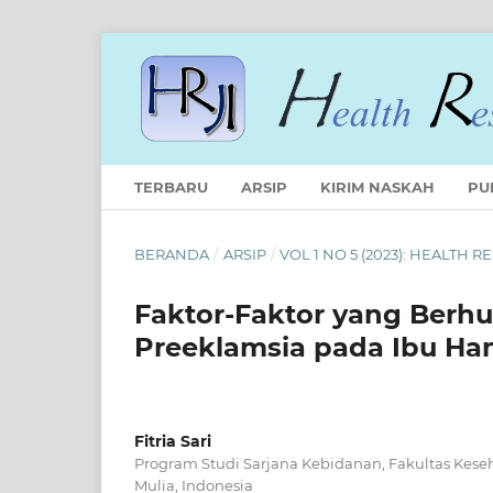
TERBARU
ARSIP
KIRIM NASKAH
PU
BERANDA
/
ARSIP
/
VOL 1 NO 5 (2023): HEALTH
Faktor-Faktor yang Berh
Preeklamsia pada Ibu Ha
Fitria Sari
Program Studi Sarjana Kebidanan, Fakultas Keseha
Mulia, Indonesia