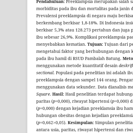
Pendahuluan:
Preeklampsia merupakan salah 
morbiditas pada ibu dan mortalitas pada janin
Prevalensi preeklampsia di negara maju berkis
berkembang berkisar 1,8-18%. Di Indonesia ins
berkisar 5,3% atau 128.273 pertahun dan juga
ibu sebesar 26,9%. Komplikasi preeklampsia pa
menyebabkan kematian.
Tujuan:
Tujuan dari p
mengetahui faktor yang berhubungan dengan k
pada ibu hamil di RSUD Pambalah Batung.
Meto
menggunakan metode kuantitatif desain
deskrift
sectional
. Populasi pada penelitian ini adalah i
preeklampsia dengan sampel 144 orang. Penga
menggunakan data sekunder. Data dianalisis 
Square
.
Hasil:
Hasil penelitian terdapat hubunga
paritas (
p
=0,000), riwayat hipertensi (
p
=0,000) 
(
p
=0,000) dengan kejadian preeklamsia ibu hami
hubungan obesitas dengan kejadian preeklamsi
(
p
=0,662>0,05).
Kesimpulan:
Simpulan peneliti
antara usia, paritas, riwayat hipertensi dan ri