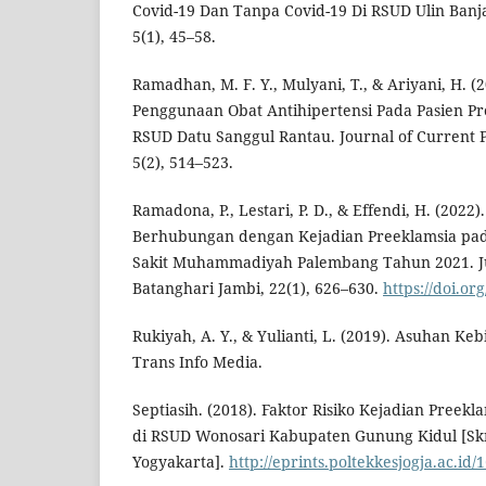
Covid-19 Dan Tanpa Covid-19 Di RSUD Ulin Banj
5(1), 45–58.
Ramadhan, M. F. Y., Mulyani, T., & Ariyani, H. (2
Penggunaan Obat Antihipertensi Pada Pasien Pr
RSUD Datu Sanggul Rantau. Journal of Current 
5(2), 514–523.
Ramadona, P., Lestari, P. D., & Effendi, H. (2022)
Berhubungan dengan Kejadian Preeklamsia pad
Sakit Muhammadiyah Palembang Tahun 2021. Jur
Batanghari Jambi, 22(1), 626–630.
https://doi.or
Rukiyah, A. Y., & Yulianti, L. (2019). Asuhan Keb
Trans Info Media.
Septiasih. (2018). Faktor Risiko Kejadian Preekl
di RSUD Wonosari Kabupaten Gunung Kidul [Skr
Yogyakarta].
http://eprints.poltekkesjogja.ac.id/