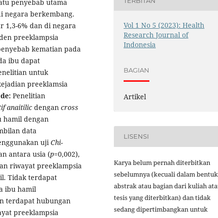
TERBITAN
satu penyebab utama
 di negara berkembang.
Vol 1 No 5 (2023): Health
ar 1,3-6% dan di negara
Research Journal of
iden preeklampsia
Indonesia
 penyebab kematian pada
da ibu dapat
BAGIAN
enelitian untuk
ejadian preeklamsia
de:
Penelitian
Artikel
if anaitilic
dengan
cross
bu hamil dengan
mbilan data
LISENSI
menggunakan uji
Chi-
n antara usia (
p
=0,002),
Karya belum pernah diterbitkan
dan riwayat preeklampsia
sebelumnya (kecuali dalam bentuk
l. Tidak terdapat
abstrak atau bagian dari kuliah at
a ibu hamil
tesis yang diterbitkan) dan tidak
an terdapat hubungan
sedang dipertimbangkan untuk
wayat preeklampsia