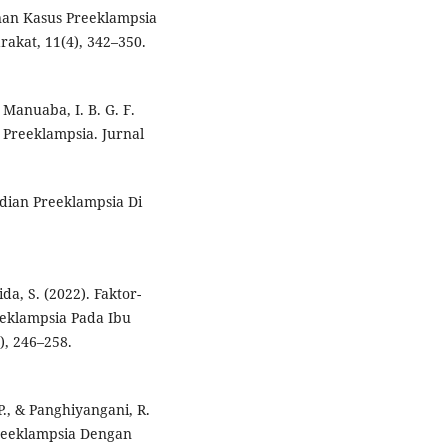
inan Kasus Preeklampsia
rakat, 11(4), 342–350.
 Manuaba, I. B. G. F.
 Preeklampsia. Jurnal
jadian Preeklampsia Di
.
da, S. (2022). Faktor-
eklampsia Pada Ibu
), 246–258.
P., & Panghiyangani, R.
reeklampsia Dengan