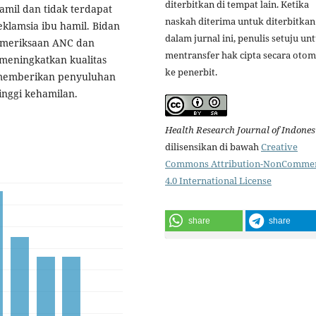
diterbitkan di tempat lain. Ketika
mil dan tidak terdapat
naskah diterima untuk diterbitkan
klamsia ibu hamil. Bidan
dalam jurnal ini, penulis setuju un
pemeriksaan ANC dan
mentransfer hak cipta secara otom
 meningkatkan kualitas
ke penerbit.
t memberikan penyuluhan
tinggi kehamilan.
Health Research Journal of Indones
dilisensikan di bawah
Creative
Commons Attribution-NonCommer
4.0 International License
share
share