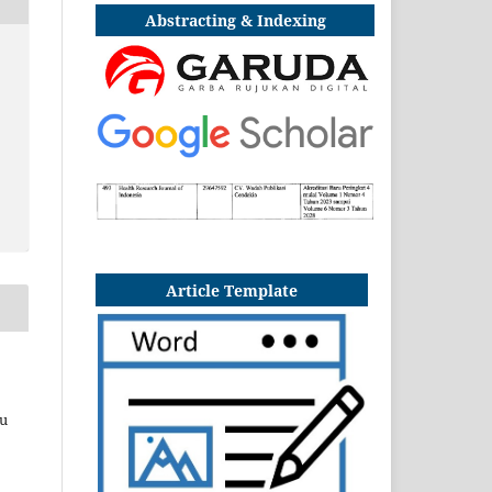
Abstracting & Indexing
Article Template
au