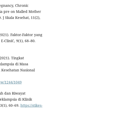
regnancy, Chronic
ia pre on Malled Mother
 J Skala Kesehat, 11(2),
021). Faktor-Faktor yang
CliniC, 9(1), 68–80.
(2021). Tingkat
klampsia di Masa
i Kesehatan Nasional
iew/1244/1049
uh dan Riwayat
klampsia di Klinik
3(1), 60–69.
https://stikes-