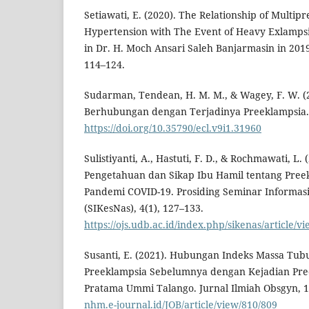
Setiawati, E. (2020). The Relationship of Multip
Hypertension with The Event of Heavy Exlamps
in Dr. H. Moch Ansari Saleh Banjarmasin in 2019.
114–124.
Sudarman, Tendean, H. M. M., & Wagey, F. W. (2
Berhubungan dengan Terjadinya Preeklampsia. E-
https://doi.org/10.35790/ecl.v9i1.31960
Sulistiyanti, A., Hastuti, F. D., & Rochmawati, L. 
Pengetahuan dan Sikap Ibu Hamil tentang Pree
Pandemi COVID-19. Prosiding Seminar Informas
(SIKesNas), 4(1), 127–133.
https://ojs.udb.ac.id/index.php/sikenas/article/v
Susanti, E. (2021). Hubungan Indeks Massa Tub
Preeklampsia Sebelumnya dengan Kejadian Pree
Pratama Ummi Talango. Jurnal Ilmiah Obsgyn, 1
nhm.e-journal.id/JOB/article/view/810/809