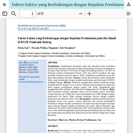
Faktor-Faktor yang Berhubungan dengan Kejadian Preeklamsia pada Ibu Hamil di RSUD Pambalah Batung