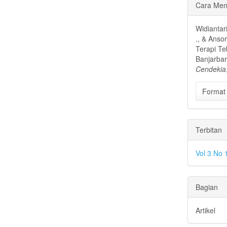
Rinci
Cara Men
Artike
Widiantari
., & Anso
Terapi T
Banjarba
Cendekia
Format 
Terbitan
Vol 3 No
Bagian
Artikel