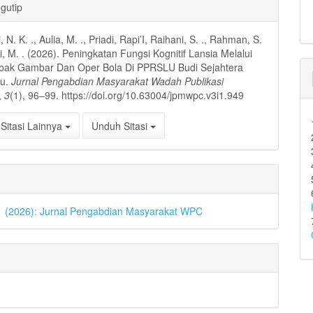
an
gutip
l
, N. K. ., Aulia, M. ., Priadi, Rapi’I, Raihani, S. ., Rahman, S.
ri, M. . (2026). Peningkatan Fungsi Kognitif Lansia Melalui
ebak Gambar Dan Oper Bola Di PPRSLU Budi Sejahtera
ru.
Jurnal Pengabdian Masyarakat Wadah Publikasi
,
3
(1), 96–99. https://doi.org/10.63004/jpmwpc.v3i1.949
Sitasi Lainnya
Unduh Sitasi
 1 (2026): Jurnal Pengabdian Masyarakat WPC