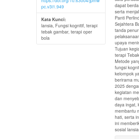
https://doi.org/10.63004/jpmw
dapat berda
pc.v3i1.949
serta menjal
Panti Perli
Kata Kunci:
Sejahtera B
lansia, Fungsi kognitif, terapi
tanda penuru
tebak gambar, terapi oper
pelaksanaa
bola
upaya mening
Tujuan kegia
terapi Teba
Metode yan
fungsi kogni
kelompok y
berirama mu
2025 dengan
kegiatan m
dan menyebu
daya ingat, 
membantu me
hati, serta 
ini memberik
sosial lansia