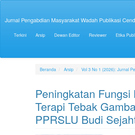
Navigasi
Utama
Isi
Jurnal Pengabdian Masyarakat Wadah Publikasi Cend
Utama
Bilah
Samping
Terkini
Arsip
Dewan Editor
Reviewer
Etika Publ
Beranda
Arsip
Vol 3 No 1 (2026): Jurnal
Peningkatan Fungsi K
Terapi Tebak Gamba
PPRSLU Budi Sejaht