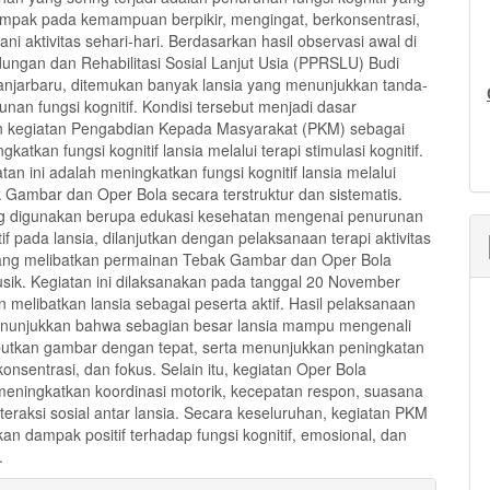
mpak pada kemampuan berpikir, mengingat, berkonsentrasi,
ani aktivitas sehari-hari. Berdasarkan hasil observasi awal di
ndungan dan Rehabilitasi Sosial Lanjut Usia (PPRSLU) Budi
anjarbaru, ditemukan banyak lansia yang menunjukkan tanda-
nan fungsi kognitif. Kondisi tersebut menjadi dasar
n kegiatan Pengabdian Kepada Masyarakat (PKM) sebagai
katkan fungsi kognitif lansia melalui terapi stimulasi kognitif.
tan ini adalah meningkatkan fungsi kognitif lansia melalui
k Gambar dan Oper Bola secara terstruktur dan sistematis.
g digunakan berupa edukasi kesehatan mengenai penurunan
tif pada lansia, dilanjutkan dengan pelaksanaan terapi aktivitas
ang melibatkan permainan Tebak Gambar dan Oper Bola
sik. Kegiatan ini dilaksanakan pada tanggal 20 November
 melibatkan lansia sebagai peserta aktif. Hasil pelaksanaan
enunjukkan bahwa sebagian besar lansia mampu mengenali
tkan gambar dengan tepat, serta menunjukkan peningkatan
konsentrasi, dan fokus. Selain itu, kegiatan Oper Bola
ningkatkan koordinasi motorik, kecepatan respon, suasana
interaksi sosial antar lansia. Secara keseluruhan, kegiatan PKM
an dampak positif terhadap fungsi kognitif, emosional, dan
.