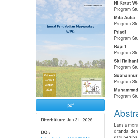
Bilah
Isi
Ni Ketut Wi
Program Stud
Samping
Artike
Mita Aulia
Artikel
Utam
Program Stud
Priadi
Program Stud
Rapi’I
Program Stud
Siti Raihan
Program Stud
Subhannur
Program Stud
Muhammad 
Program Stud
pdf
Abstr
Diterbitkan:
Jan 31, 2026
Lansia mer
ditandai den
DOI:
satu peruba