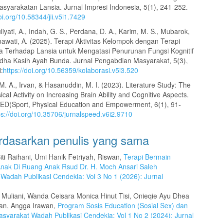
syarakatan Lansia. Jurnal Impresi Indonesia, 5(1), 241-252.
oi.org/10.58344/jii.v5i1.7429
Juliyati, A., Indah, G. S., Perdana, D. A., Karim, M. S., Mubarok,
rmawati, A. (2025). Terapi Aktivitas Kelompok dengan Terapi
 Terhadap Lansia untuk Mengatasi Penurunan Fungsi Kognitif
rdha Kasih Ayah Bunda. Jurnal Pengabdian Masyarakat, 5(3),
:
https://doi.org/10.56359/kolaborasi.v5i3.520
M. A., Irvan, & Hasanuddin, M. I. (2023). Literature Study: The
ical Activity on Increasing Brain Ability and Cognitive Aspects.
ED(Sport, Physical Education and Empowerment, 6(1), 91-
ps://doi.org/10.35706/jurnalspeed.v6i2.9710
erdasarkan penulis yang sama
 Siti Raihani, Umi Hanik Fetriyah, Riswan,
Terapi Bermain
Anak Di Ruang Anak Rsud Dr. H. Moch Ansari Saleh
Wadah Publikasi Cendekia: Vol 3 No 1 (2026): Jurnal
Muliani, Wanda Ceisara Monica Hinut Tisi, Onieqie Ayu Dhea
an, Angga Irawan,
Program Sosis Education (Sosial Sex) dan
syarakat Wadah Publikasi Cendekia: Vol 1 No 2 (2024): Jurnal