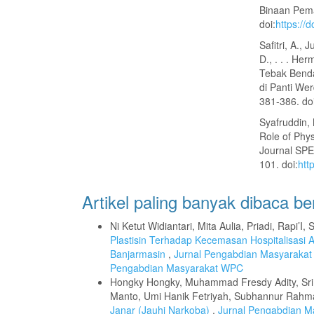
Binaan Pema
doi:
https://d
Safitri, A., 
D., . . . He
Tebak Benda
di Panti We
381-386. doi
Syafruddin, 
Role of Phys
Journal SPE
101. doi:
htt
Artikel paling banyak dibaca b
Ni Ketut Widiantari, Mita Aulia, Priadi, Rapi’I,
Plastisin Terhadap Kecemasan Hospitalisasi 
Banjarmasin
,
Jurnal Pengabdian Masyarakat 
Pengabdian Masyarakat WPC
Hongky Hongky, Muhammad Fresdy Adity, Sri 
Manto, Umi Hanik Fetriyah, Subhannur Rahm
Janar (Jauhi Narkoba)
,
Jurnal Pengabdian Ma