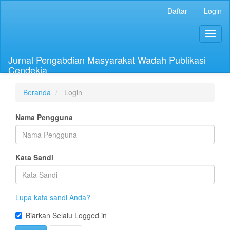
Navigasi
Daftar
Login
Utama
Isi
Toggl
Utama
naviga
Bilah
Samping
Jurnal Pengabdian Masyarakat Wadah Publikasi
Cendekia
Beranda
Login
Nama Pengguna
Kata Sandi
Lupa kata sandi Anda?
Biarkan Selalu Logged in