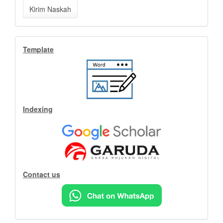
Kirim
Kirim Naskah
Naskah
Indeks
Template
Indexing
Contact us