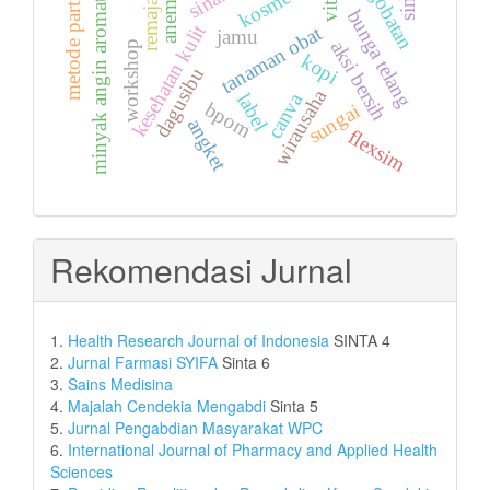
metode partisipatif
minyak angin aromaterapi
pengobatan
kosmetika
anemia
remaja
bunga telang
kesehatan kulit
tanaman obat
jamu
aksi bersih
workshop
kopi
dagusibu
wirausaha
canva
label
bpom
sungai
angket
flexsim
Rekomendasi Jurnal
1.
Health Research Journal of Indonesia
SINTA 4
2.
Jurnal Farmasi SYIFA
Sinta 6
3.
Sains Medisina
4.
Majalah Cendekia Mengabdi
Sinta 5
5.
Jurnal Pengabdian Masyarakat WPC
6.
International Journal of Pharmacy and Applied Health
Sciences