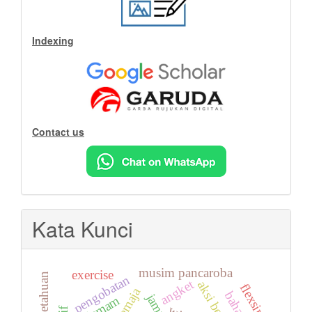
Indexing
Contact us
Kata Kunci
musim pancaroba
exercise
pengetahuan
pengobatan
angket
aksi bersih
flexsim
remaja
jamu
demam