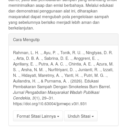
meminimalkan asap dan emisi berbahaya. Melalui edukasi
dan demonstrasi penggunaan alat ini, diharapkan
masyarakat dapat mengubah pola pengelolaan sampah
yang sebelumnya berisiko menjadi lebih aman dan
berkelanjutan.
Rincian
Cara Mengutip
Artikel
Rahman, L. H. ., Ayu, P. ., Tonik, R. U. ., Ningtyas, D. R.
., Arta, D. B. A. ., Sabrina, D. E. ., Anggreni, E. .,
Apriliany, E. ., Putra, A. A. C. ., Chintia, A. E. ., Azura, M.
S. ., Arsha, N. M. ., Nurfitriyani, D. ., Junianti, R. ., Izzati,
N. ., Hidayati, Maretmy, A. ., Yanti, H. ., Putri, M. G. .,
Auliandra, H. ., & Purnama, A. . (2026). Edukasi
Pembakaran Sampah Dengan Smokeless Burn Barrel.
Jurnal Pengabdian Masyarakat Wadah Publikasi
Cendekia
,
3
(1), 29–31.
https://doi.org/10.63004/jpmwpc.v3i1.931
Format Sitasi Lainnya
Unduh Sitasi