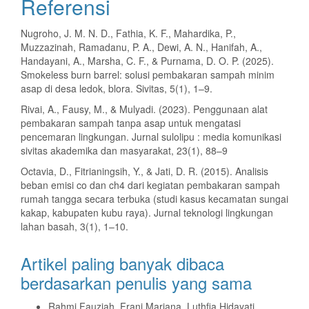
Referensi
Nugroho, J. M. N. D., Fathia, K. F., Mahardika, P.,
Muzzazinah, Ramadanu, P. A., Dewi, A. N., Hanifah, A.,
Handayani, A., Marsha, C. F., & Purnama, D. O. P. (2025).
Smokeless burn barrel: solusi pembakaran sampah minim
asap di desa ledok, blora. Sivitas, 5(1), 1–9.
Rivai, A., Fausy, M., & Mulyadi. (2023). Penggunaan alat
pembakaran sampah tanpa asap untuk mengatasi
pencemaran lingkungan. Jurnal sulolipu : media komunikasi
sivitas akademika dan masyarakat, 23(1), 88–9
Octavia, D., Fitrianingsih, Y., & Jati, D. R. (2015). Analisis
beban emisi co dan ch4 dari kegiatan pembakaran sampah
rumah tangga secara terbuka (studi kasus kecamatan sungai
kakap, kabupaten kubu raya). Jurnal teknologi lingkungan
lahan basah, 3(1), 1–10.
Artikel paling banyak dibaca
berdasarkan penulis yang sama
Rahmi Fauziah, Frani Mariana, Luthfia Hidayati