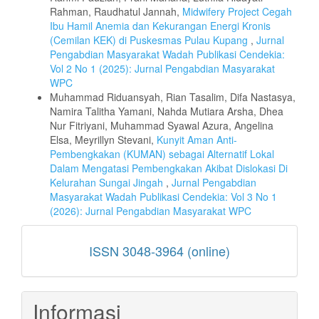
Rahman, Raudhatul Jannah,
Midwifery Project Cegah
Ibu Hamil Anemia dan Kekurangan Energi Kronis
(Cemilan KEK) di Puskesmas Pulau Kupang
,
Jurnal
Pengabdian Masyarakat Wadah Publikasi Cendekia:
Vol 2 No 1 (2025): Jurnal Pengabdian Masyarakat
WPC
Muhammad Riduansyah, Rian Tasalim, Difa Nastasya,
Namira Talitha Yamani, Nahda Mutiara Arsha, Dhea
Nur Fitriyani, Muhammad Syawal Azura, Angelina
Elsa, Meyrillyn Stevani,
Kunyit Aman Anti-
Pembengkakan (KUMAN) sebagai Alternatif Lokal
Dalam Mengatasi Pembengkakan Akibat Dislokasi Di
Kelurahan Sungai Jingah
,
Jurnal Pengabdian
Masyarakat Wadah Publikasi Cendekia: Vol 3 No 1
(2026): Jurnal Pengabdian Masyarakat WPC
ISSN
ISSN 3048-3964 (online)
Informasi