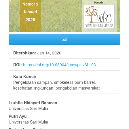
pdf
Diterbitkan:
Jan 14, 2026
DOI:
https://doi.org/10.63004/jpmwpc.v3i1.931
Kata Kunci:
Pengelolaan sampah, smokeless burn barrel,
kesehatan lingkungan, pengabdian masyarakat
Isi
Luthfia Hidayati Rahman
Universitas Sari Mulia
Artikel
Putri Ayu
Utama
Universitas Sari Mulia