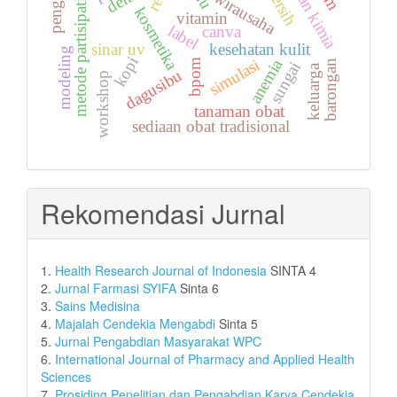
bahan kimia
wirausaha
metode partisipatif
kosmetika
vitamin
label
canva
sinar uv
kesehatan kulit
modeling
kopi
anemia
simulasi
bpom
barongan
sungai
keluarga
dagusibu
workshop
tanaman obat
sediaan obat tradisional
Rekomendasi Jurnal
1.
Health Research Journal of Indonesia
SINTA 4
2.
Jurnal Farmasi SYIFA
Sinta 6
3.
Sains Medisina
4.
Majalah Cendekia Mengabdi
Sinta 5
5.
Jurnal Pengabdian Masyarakat WPC
6.
International Journal of Pharmacy and Applied Health
Sciences
7.
Prosiding Penelitian dan Pengabdian Karya Cendekia