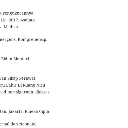
i & Pengukurannya.
 Lia. 2017. Asuhan
ba Medika
Emergensi Komprehensip.
i Bidan Menteri
Dan Sikap Perawat
ru Lahir Di Ruang Nicu
oad.portalgaruda. diakses
an. Jakarta: Rineka Cipta
ernal dan Neonatal.