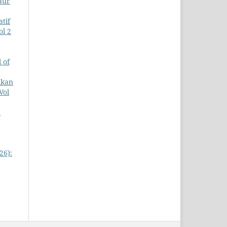
aur
tif
ol 2
 of
ikan
Vol
n
26):