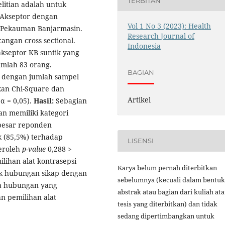
TERBITAN
itian adalah untuk
Akseptor dengan
Vol 1 No 3 (2023): Health
s Pekauman Banjarmasin.
Research Journal of
cangan cross sectional.
Indonesia
akseptor KB suntik yang
mlah 83 orang.
BAGIAN
g dengan jumlah sampel
kan Chi-Square dan
Artikel
α = 0,05).
Hasil:
Sebagian
n memiliki kategori
 besar reponden
 (85,5%) terhadap
LISENSI
peroleh
p-value
0,288 >
ihan alat kontrasepsi
Karya belum pernah diterbitkan
uk hubungan sikap dengan
sebelumnya (kecuali dalam bentuk
a hubungan yang
abstrak atau bagian dari kuliah at
n pemilihan alat
tesis yang diterbitkan) dan tidak
sedang dipertimbangkan untuk