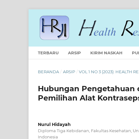
TERBARU
ARSIP
KIRIM NASKAH
PU
BERANDA
/
ARSIP
/
VOL 1 NO 3 (2023): HEALTH
Hubungan Pengetahuan d
Pemilihan Alat Kontrase
Nurul Hidayah
Diploma Tiga Kebidanan, Fakultas Kesehatan, Univ
Indonesia