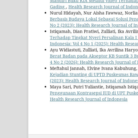
Mandiri Buku KIA Melalui Video Terhada
Gading
,
Health Research Journal of Indone
Nurul Hidayah, Nur Aisha Fawwaz, Norli
Berbasis Budaya Lokal Sebagai Solusi Pe
No 2 (2023): Health Research Journal of I
Istiqamah, Dian Pratiwi, Zulliati, Ika Avri
Terhadap Tingkat Nyeri Persalinan Kala I
Indonesia: Vol 4 No 1 (2025): Health Resea
Ayu Widiastuti, Zulliati, Ika Avrilina Har
Berat Badan pada Akseptor KB Suntik 3 
4 No 2 (2026): Health Research Journal of
Meftahul Jannah, Elvine Ivana Kabuhung
Kejadian Stunting di UPTD Puskesmas Ra
(2023): Health Research Journal of Indone
Maya Sari, Putri Yuliantie, Istiqamah Ist
Penggunaan Kontrasepsi IUD di UPT Pusk
Health Research Journal of Indonesia