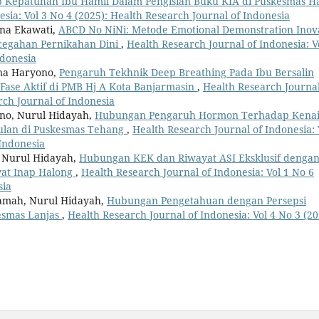
p Kepatuhan Ibu Hamil Dalam Pengisian Buku KIA di Puskesmas H
sia: Vol 3 No 4 (2025): Health Research Journal of Indonesia
ana Ekawati,
ABCD No NiNi: Metode Emotional Demonstration Inova
ncegahan Pernikahan Dini
,
Health Research Journal of Indonesia: V
ndonesia
lina Haryono,
Pengaruh Tekhnik Deep Breathing Pada Ibu Bersalin
 Fase Aktif di PMB Hj A Kota Banjarmasin
,
Health Research Journal
rch Journal of Indonesia
yono, Nurul Hidayah,
Hubungan Pengaruh Hormon Terhadap Kena
Bulan di Puskesmas Tehang
,
Health Research Journal of Indonesia: 
 Indonesia
, Nurul Hidayah,
Hubungan KEK dan Riwayat ASI Eksklusif denga
wat Inap Halong
,
Health Research Journal of Indonesia: Vol 1 No 6
sia
iqamah, Nurul Hidayah,
Hubungan Pengetahuan dengan Persepsi
esmas Lanjas
,
Health Research Journal of Indonesia: Vol 4 No 3 (20