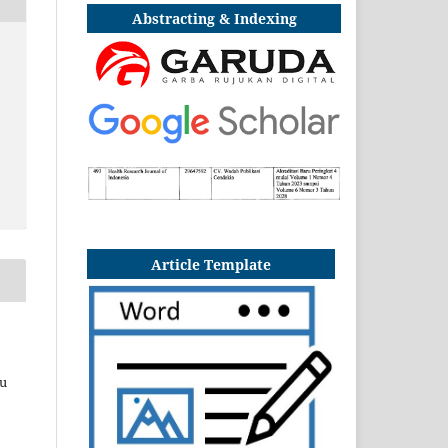
Abstracting & Indexing
Article Template
au