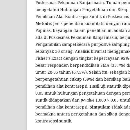
Puskesmas Pekauman Banjarmasin. Tujuan penel
mengetahui Hubungan Pengetahuan dan Sikap 
Pemilihan Alat Kontrasepsi Suntik di Puskesma
Metode
: Jenis penelitian kuantitatif dengan ran
Populasi bayangan dalam penelitian ini adalah 
ada di Puskesmas Pekauman Banjarmasin, berju
Pengambilan sampel secara purposive samplin
sebanyak 30 orang. Analisis bivariat mengguna
Fisher’s Exact dengan tingkat kepercayaan 95% 
besar responden berpendidikan SMA (33,7%) da
umur 20-35 tahun (67,5%). Selain itu, sebagian
berpengetahuan cukup (59%) dan bersikap baik
pemilihan alat kontrasepsi. Hasil uji statistik di
0,05 untuk hubungan pengetahuan dengan pemil
suntik didapatkan dan
p-value
1,000 > 0,05 unt
pemilihan alat kontrasepsi.
Simpulan:
Tidak ad
bermakna antara pengetahuan dan sikap denga
kontrasepsi suntik.