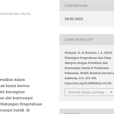
DITERBITKAN
ersitas Sari Mulia,
20-02-2023
CARA MENGUTIP
Hidayah, N., & Haryono, I. A. (2023).
Hubungan Pengetahuan dan Sikap
Akseptor dengan Pemilihan Alat
Kontrasepsi Suntik di Puskesmas
Pekauman.
Health Research Journal o
Indonesia
,
1
(3), 103–109.
sulitan dalam
https://doi.org/10.63004/hrji.v1i3.99
idak hanya karena
oleh kurangnya
Format Sitasi Lainnya
n alat kontrasepsi
i Hubungan Pengetahuan
rasepsi Suntik di