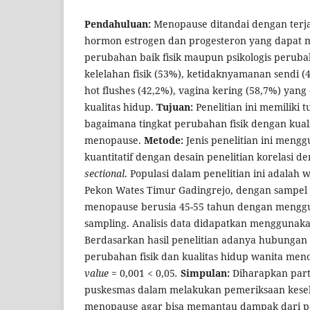
Pendahuluan:
Menopause ditandai dengan ter
hormon estrogen dan progesteron yang dapat
perubahan baik fisik maupun psikologis peruba
kelelahan fisik (53%), ketidaknyamanan sendi (
hot flushes (42,2%), vagina kering (58,7%) ya
kualitas hidup.
Tujuan:
Penelitian ini memiliki
bagaimana tingkat perubahan fisik dengan kual
menopause.
Metode:
Jenis penelitian ini meng
kuantitatif dengan desain penelitian korelasi 
sectional
. Populasi dalam penelitian ini adalah
Pekon Wates Timur Gadingrejo, dengan sampel t
menopause berusia 45-55 tahun dengan menggu
sampling. Analisis data didapatkan menggunaka
Berdasarkan hasil penelitian adanya hubungan 
perubahan fisik dan kualitas hidup wanita men
value
= 0,001 < 0,05
.
Simpulan:
Diharapkan parti
puskesmas dalam melakukan pemeriksaan kese
menopause agar bisa memantau dampak dari pe