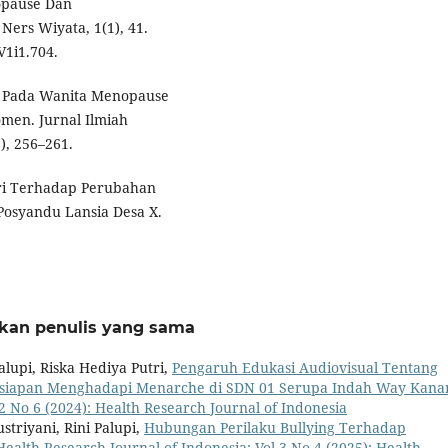
opause Dan
ers Wiyata, 1(1), 41.
V1i1.704.
up Pada Wanita Menopause
omen. Jurnal Ilmiah
), 256–261.
iri Terhadap Perubahan
Posyandu Lansia Desa X.
rkan penulis yang sama
alupi, Riska Hediya Putri,
Pengaruh Edukasi Audiovisual Tentang
siapan Menghadapi Menarche di SDN 01 Serupa Indah Way Kan
2 No 6 (2024): Health Research Journal of Indonesia
ustriyani, Rini Palupi,
Hubungan Perilaku Bullying Terhadap
Health Research Journal of Indonesia: Vol 3 No 4 (2025): Health