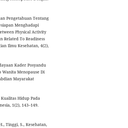
ungan Pengetahuan Tentang
Kesiapan Menghadapi
tween Physical Activity
n Related To Readiness
tian Ilmu Kesehatan, 4(2),
berdayaan Kader Posyandu
up Wanita Menopause Di
gabdian Mayarakat
 Kualitas Hidup Pada
esia, 1(2), 143–149.
H., Tinggi, S., Kesehatan,