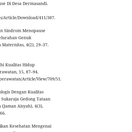
use Di Desa Dermasandi.
s/Article/Download/411/387.
ungan Sindrom Menopause
elurahan Genuk
aternitas, 4(2), 29–37.
uhi Kualitas Hidup
awatan, 15, 87–94.
eperawatan/Article/View/709/51.
logis Dengan Kualitas
 Sukaraja Gedong Tataan
(Jaman Aisyah), 4(3),
66.
idikan Kesehatan Mengenai