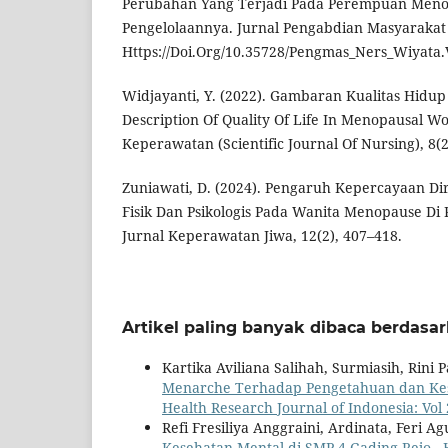
Perubahan Yang Terjadi Pada Perempuan Men
Pengelolaannya. Jurnal Pengabdian Masyarakat N
Https://Doi.Org/10.35728/Pengmas_Ners_Wiyata.
Widjayanti, Y. (2022). Gambaran Kualitas Hid
Description Of Quality Of Life In Menopausal W
Keperawatan (Scientific Journal Of Nursing), 8(2
Zuniawati, D. (2024). Pengaruh Kepercayaan D
Fisik Dan Psikologis Pada Wanita Menopause Di 
Jurnal Keperawatan Jiwa, 12(2), 407–418.
Artikel paling banyak dibaca berdasa
Kartika Aviliana Salihah, Surmiasih, Rini P
Menarche Terhadap Pengetahuan dan Ke
Health Research Journal of Indonesia: Vol 
Refi Fresiliya Anggraini, Ardinata, Feri Ag
Kesehatan Mental di SMP 4 Gading Rejo
,