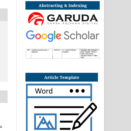
Abstracting & Indexing
Article Template
au