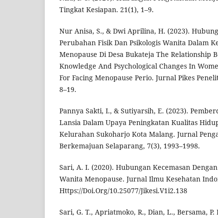
Tingkat Kesiapan. 21(1), 1–9.
Nur Anisa, S., & Dwi Aprilina, H. (2023). Hub
Perubahan Fisik Dan Psikologis Wanita Dalam 
Menopause Di Desa Bukateja The Relationship Be
Knowledge And Psychological Changes In Wome
For Facing Menopause Perio. Jurnal Pikes Peneli
8–19.
Pannya Sakti, I., & Sutiyarsih, E. (2023). Pem
Lansia Dalam Upaya Peningkatan Kualitas Hid
Kelurahan Sukoharjo Kota Malang. Jurnal Pen
Berkemajuan Selaparang, 7(3), 1993–1998.
Sari, A. I. (2020). Hubungan Kecemasan Dengan
Wanita Menopause. Jurnal Ilmu Kesehatan Indon
Https://Doi.Org/10.25077/Jikesi.V1i2.138
Sari, G. T., Apriatmoko, R., Dian, L., Bersama, P. 