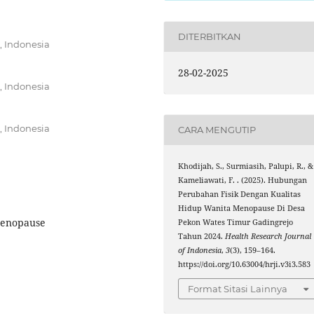
DITERBITKAN
, Indonesia
28-02-2025
, Indonesia
, Indonesia
CARA MENGUTIP
Khodijah, S., Surmiasih, Palupi, R., &
Kameliawati, F. . (2025). Hubungan
Perubahan Fisik Dengan Kualitas
Hidup Wanita Menopause Di Desa
 Menopause
Pekon Wates Timur Gadingrejo
Tahun 2024.
Health Research Journal
of Indonesia
,
3
(3), 159–164.
https://doi.org/10.63004/hrji.v3i3.583
Format Sitasi Lainnya