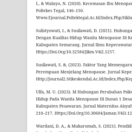
I., & Waluyo, N. (2020). Kecemasan Ibu Menopa
Poltekes Tegal, 146–150.
Www.Ejournal.Poltektegal.Ac.Id/Index.Php/Siklu
Sulistyowati, I., & Susilawati, D. (2021). Hub
Dengan Kualitas Hidup Wanita Menopause Di K
Kabupaten Semarang. Jurnal Ilmu Keperawatan M
Https://Doi.Org/10.32584/Jikm.V4i2.1257.
Susilawati, S. &. (2023). Faktor Yang Memengar
Perempuan Menjelang Menopause. Jurnal Keper
Http://Journal2.Stikeskendal.Ac.Id/Index.Php/K
Ulfa, M. U. (2023). M Hubungan Perubahan Psiko
Hidup Pada Wanita Menopause Di Dusun 1 Desa
Kabupaten Pesawaran. Jurnal Maternitas Aisyah 
210–217. Https://Doi.Org/10.30604/Jaman.V4i3.12
Wardani, D. A., & Mukaromah, S. (2021). Pend