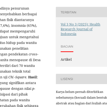
jadinya penurunan
TERBITAN
 menyebabkan berbagai
han fisik diantaranya
Vol 3 No 3 (2025): Health
47,6%), insomnia (65%),
Research Journal of
ng dapat mempengaruhi
Indonesia
 tujuan untuk mengetahui
itas hidup pada wanita
BAGIAN
gunakan penelitian
dengan pendekatan
cross-
Artikel
 wanita menopause di Desa
erdiri dari 70 wanita
nakan teknik total
n uji
Chi -Square
.
Hasil:
LISENSI
yang signifikan antara
opause dengan nilai
p-
Karya belum pernah diterbitkan
sipasi dari pihak
sebelumnya (kecuali dalam bentuk
hatan pada wanita
abstrak atau bagian dari kuliah at
rubahan fisik sehingga