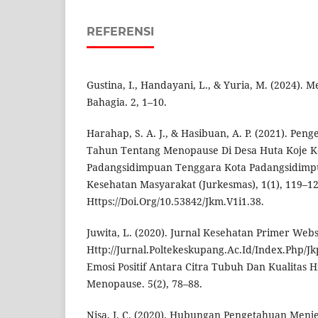
REFERENSI
Gustina, I., Handayani, L., & Yuria, M. (2024).
Bahagia. 2, 1–10.
Harahap, S. A. J., & Hasibuan, A. P. (2021). Pen
Tahun Tentang Menopause Di Desa Huta Koje 
Padangsidimpuan Tenggara Kota Padangsidimpu
Kesehatan Masyarakat (Jurkesmas), 1(1), 119–12
Https://Doi.Org/10.53842/Jkm.V1i1.38.
Juwita, L. (2020). Jurnal Kesehatan Primer Websi
Http://Jurnal.Poltekeskupang.Ac.Id/Index.Php/
Emosi Positif Antara Citra Tubuh Dan Kualitas
Menopause. 5(2), 78–88.
Nisa, I. C. (2020). Hubungan Pengetahuan Men