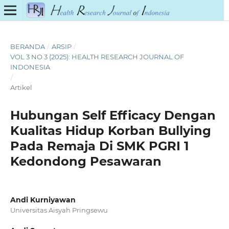
BERANDA
/
ARSIP
/
VOL 3 NO 3 (2025): HEALTH RESEARCH JOURNAL OF
INDONESIA
/
Artikel
Hubungan Self Efficacy Dengan
Kualitas Hidup Korban Bullying
Pada Remaja Di SMK PGRI 1
Kedondong Pesawaran
Andi Kurniyawan
Universitas Aisyah Pringsewu