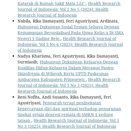
Katarak di Rumah Sakit Mata LEC
,
Health Research
Journal of Indonesia: Vol 2 No 5 (2024): Health
Research Journal of Indonesia
Nabila, Rika Damayanti, Feri Agustriyani, Ardinata,
Hubungan Dukungan Sosial Teman Sebaya Dengan
Kemampuan Bersosialisasi Pada Siswa Kelas x Di SMA
Negeri 1 Gading Rejo
,
Health Research Journal of
Indonesia: Vol 3 No 6 (2025): Health Research Journal
of Indonesia
Nadya Kharisma, Feri Agustriyani, Rika Damayanti,
Surmiasih,
Hubungan Dukungan Keluarga Dengan
Kualitias Hidup Keluarga Dalam Merawat Pasien
Skizofrenia di Wilayah Kerja UPTD Puskesmas
Ambarawa Kabupaten Pringsewu
,
Health Research
Journal of Indonesia: Vol 3 No 3 (2025): Health
Research Journal of Indonesia
Reni Nofita, Andi Susanto, Rika Damayanti, Feri
Agustriyani,
Pengaruh terapi peningkatan
kepercayaan diri dan spiritual terhadap penurunan
tingkat gejala depresi remaja di SMKN 1 gedong
tataan
,
Health Research Journal of Indonesia: Vol 3
No 3 (2025): Health Research Journal of Indonesia