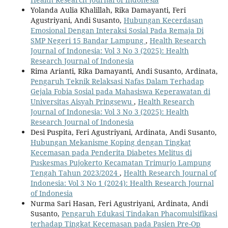
Yolanda Aulia Khalillah, Rika Damayanti, Feri
Agustriyani, Andi Susanto,
Hubungan Kecerdasan
Emosional Dengan Interaksi Sosial Pada Remaja Di
SMP Negeri 15 Bandar Lampung
,
Health Research
Journal of Indonesia: Vol 3 No 3 (2025): Health
Research Journal of Indonesia
Rima Arianti, Rika Damayanti, Andi Susanto, Ardinata,
Pengaruh Teknik Relaksasi Nafas Dalam Terhadap
Gejala Fobia Sosial pada Mahasiswa Keperawatan di
Universitas Aisyah Pringsewu
,
Health Research
Journal of Indonesia: Vol 3 No 3 (2025): Health
Research Journal of Indonesia
Desi Puspita, Feri Agustriyani, Ardinata, Andi Susanto,
Hubungan Mekanisme Koping dengan Tingkat
Kecemasan pada Penderita Diabetes Melitus di
Puskesmas Pujokerto Kecamatan Trimurjo Lampung
Tengah Tahun 2023/2024
,
Health Research Journal of
Indonesia: Vol 3 No 1 (2024): Health Research Journal
of Indonesia
Nurma Sari Hasan, Feri Agustriyani, Ardinata, Andi
Susanto,
Pengaruh Edukasi Tindakan Phacomulsifikasi
terhadap Tingkat Kecemasan pada Pasien Pre-Op