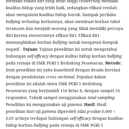
memiliki efikasi diri yang lebih tinggi cenderung memiliki
kualitas hidup yang lebih baik, sedangkan efikasi rendah
akan mengalami kualitas hidup buruk. Dampak perilaku
bullying
terhadap korbannya, akan membuat korban takut
terancam dan menjadi seorang yang tidak memiliki percaya
diri karena menurunnya efikasi diri. Efikasi diri
memungkinkan korban
bullying
untuk mengatasi dampak
negatif .
Tujuan:
Tujuan penelitian ini untuk mengetahui
hubungan
self efficacy
dengan kulitas hidup korban
bullying
pada remaja di SMK PGRI 1 Kedodong Pesawaran.
Metode:
Jenis penelitian ini yaitu kuantitatif dengan desain korelasi
dengan pendekatan
cross sectional
. Populasi dalam
penelitian ini adalah siswa SMK PGRI 1 Kedodong
Pesawaran yang berjumlah 116 kelas X, dengan sampel 54
responden. Teknik sampel menggunakan
total sampling
.
Penelitian ini menggunakan uji
gamma
.
Hasil:
Hasil
penelitian dari uji
gamma
diperoleh nilai
p-value 0,000 <
0,05
artinya terdapat hubungan
self efficacy
dengan kualitas
hidup korban
bullying
pada remaja di SMK PGRI 1