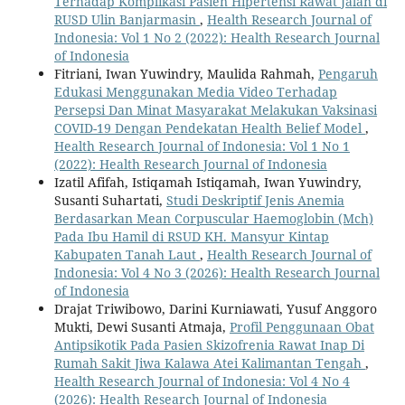
Terhadap Komplikasi Pasien Hipertensi Rawat Jalan di
RUSD Ulin Banjarmasin
,
Health Research Journal of
Indonesia: Vol 1 No 2 (2022): Health Research Journal
of Indonesia
Fitriani, Iwan Yuwindry, Maulida Rahmah,
Pengaruh
Edukasi Menggunakan Media Video Terhadap
Persepsi Dan Minat Masyarakat Melakukan Vaksinasi
COVID-19 Dengan Pendekatan Health Belief Model
,
Health Research Journal of Indonesia: Vol 1 No 1
(2022): Health Research Journal of Indonesia
Izatil Afifah, Istiqamah Istiqamah, Iwan Yuwindry,
Susanti Suhartati,
Studi Deskriptif Jenis Anemia
Berdasarkan Mean Corpuscular Haemoglobin (Mch)
Pada Ibu Hamil di RSUD KH. Mansyur Kintap
Kabupaten Tanah Laut
,
Health Research Journal of
Indonesia: Vol 4 No 3 (2026): Health Research Journal
of Indonesia
Drajat Triwibowo, Darini Kurniawati, Yusuf Anggoro
Mukti, Dewi Susanti Atmaja,
Profil Penggunaan Obat
Antipsikotik Pada Pasien Skizofrenia Rawat Inap Di
Rumah Sakit Jiwa Kalawa Atei Kalimantan Tengah
,
Health Research Journal of Indonesia: Vol 4 No 4
(2026): Health Research Journal of Indonesia