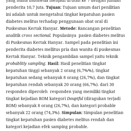
yang mana Indonesia menjadi urutan ke 7 dengan jumlah
penderita 10,7 juta.
Tujuan:
Tujuan umum dari penilitian
ini adalah untuk mengetahui tingkat kepatuhan pasien
diabetes melitus terhadap penggunaan obat oral di
Puskesmas Kertak Hanyar.
Metode:
Rancangan penelitian
analitik
cross sectional
.
Populasinya pasien diabetes melitus
di Puskesmas Kertak Hanyar. Sampel pada penelitian ini
penderita diabetes mellitus pria dan wanita di puskesmas
Kertak Hanyar. Teknik pengambilan sampel yaitu teknik
probablitiy sampling
.
Hasil:
Hasil penelitian tingkat
kepatuhan tinggi sebanyak 2 orang (6,7%%), tingkat
kepatuhan sedang sebanyak 8 orang (26,7%), dan tingkat
kepatuhan rendah sebanyak 20 orang (66,7%). dari 30
responden diperoleh responden yang memiliki tingkat
tingkat kejadian ROM kategori
Douptful
(diragukan terjadi
ROM) sebanyak 8 orang (26,7%), dan kategori probable
sebanyak 22 orang (74,3%).
Simpulan:
Simpulan penelitian
tingkat kepatuhan pasien diabetes melitus rendah dan
kategori kejadian efek samping probable.