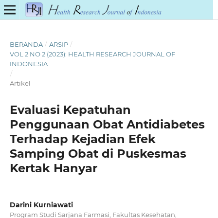
BERANDA
/
ARSIP
/
VOL 2 NO 2 (2023): HEALTH RESEARCH JOURNAL OF
INDONESIA
/
Artikel
Evaluasi Kepatuhan
Penggunaan Obat Antidiabetes
Terhadap Kejadian Efek
Samping Obat di Puskesmas
Kertak Hanyar
Darini Kurniawati
Program Studi Sarjana Farmasi, Fakultas Kesehatan,