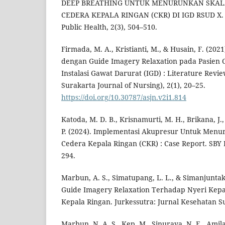
DEEP BREATHING UNTUK MENURUNKAN SKALA
CEDERA KEPALA RINGAN (CKR) DI IGD RSUD X. I
Public Health, 2(3), 504–510.
Firmada, M. A., Kristianti, M., & Husain, F. (20
dengan Guide Imagery Relaxation pada Pasien 
Instalasi Gawat Darurat (IGD) : Literature Revie
Surakarta Journal of Nursing), 2(1), 20–25.
https://doi.org/10.30787/asjn.v2i1.814
Katoda, M. D. B., Krisnamurti, M. H., Brikana, J.
P. (2024). Implementasi Akupresur Untuk Menu
Cedera Kepala Ringan (CKR) : Case Report. SBY P
294.
Marbun, A. S., Simatupang, L. L., & Simanjuntak, 
Guide Imagery Relaxation Terhadap Nyeri Kepa
Kepala Ringan. Jurkessutra: Jurnal Kesehatan S
Marbun, N. A. S., Kep, M., Sinuraya, N. E., Amila