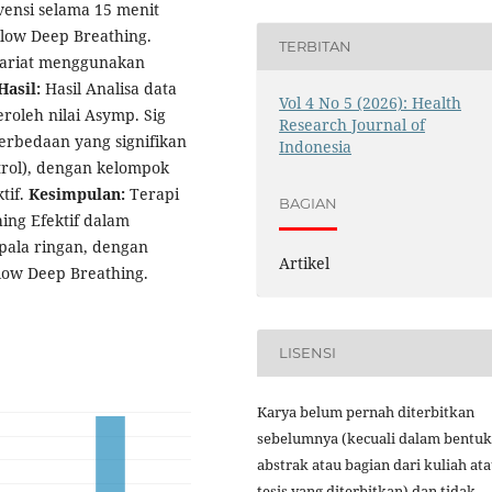
vensi selama 15 menit
low Deep Breathing.
TERBITAN
ivariat menggunakan
Hasil:
Hasil Analisa data
Vol 4 No 5 (2026): Health
roleh nilai Asymp. Sig
Research Journal of
perbedaan yang signifikan
Indonesia
trol), dengan kelompok
tif.
Kesimpulan:
Terapi
BAGIAN
ing Efektif dalam
pala ringan, dengan
Artikel
Slow Deep Breathing.
LISENSI
Karya belum pernah diterbitkan
sebelumnya (kecuali dalam bentuk
abstrak atau bagian dari kuliah at
tesis yang diterbitkan) dan tidak