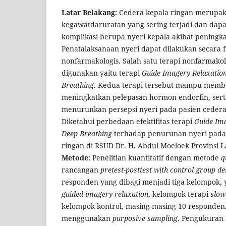
Latar Belakang:
Cedera kepala ringan merupaka
kegawatdaruratan yang sering terjadi dan da
komplikasi berupa nyeri kepala akibat peningka
Penatalaksanaan nyeri dapat dilakukan secara
nonfarmakologis. Salah satu terapi nonfarmakol
digunakan yaitu terapi
Guide Imagery Relaxatio
Breathing
. Kedua terapi tersebut mampu member
meningkatkan pelepasan hormon endorfin, se
menurunkan persepsi nyeri pada pasien cedera
Diketahui perbedaan efektifitas terapi
Guide Im
Deep Breathing
terhadap penurunan nyeri pada 
ringan di RSUD Dr. H. Abdul Moeloek Provinsi
Metode:
Penelitian kuantitatif dengan metode
q
rancangan
pretest-posttest with control group de
responden yang dibagi menjadi tiga kelompok, 
guided imagery relaxation
, kelompok terapi
slow
kelompok kontrol, masing-masing 10 responden
menggunakan
purposive sampling
. Pengukuran