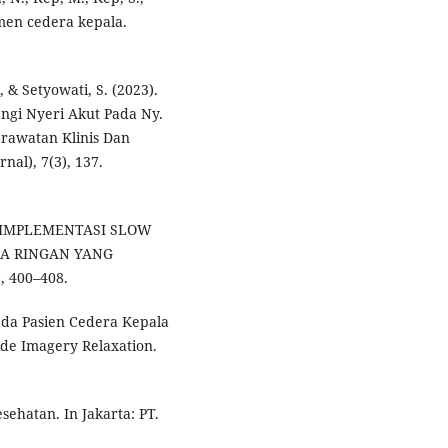
emen cedera kepala.
, & Setyowati, S. (2023).
ngi Nyeri Akut Pada Ny.
rawatan Klinis Dan
al), 7(3), 137.
25). IMPLEMENTASI SLOW
LA RINGAN YANG
, 400–408.
ada Pasien Cedera Kepala
ide Imagery Relaxation.
sehatan. In Jakarta: PT.