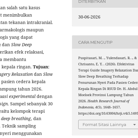
DITERBITKAN
n salah satu kasus
pat menimbulkan
30-06-2026
tan tekanan intrakranial.
 farmakologis maupun
ogis yang dapat
CARA MENGUTIP
n
dan
Slow Deep
ikan efek relaksasi,
Puspitasari, M. ., Yulendasari, R. ., &
rta membantu
Chrisanto, E. Y. . (2026). Efektivitas
 kepala ringan.
Tujuan:
Terapi Guide Imagery Relaxation Da
agery Relaxation
dan
Slow
Slow Deep Breathing Terhadap
pasien cedera kepala
Penurunan Nyeri Pada Pasien Ceder
 Lampung tahun 2026.
Kepala Ringan Di RSUD Dr. H. Abdul
Moeloek Provinsi Lampung Tahun
uasi experimental
dengan
2026.
Health Research Journal of
sign
. Sampel sebanyak 30
Indonesia
,
4
(5), 1648–1657.
yaitu kelompok terapi
https://doi.org/10.63004/hrji.v4i5.149
 deep breathing
, dan
Format Sitasi Lainnya
. Teknik sampling
 nyeri menggunakan