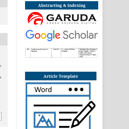
Abstracting & Indexing
n
Article Template
a
5