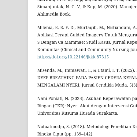
Simanjuntak, N. G. V., & Kep, M. (2020). Manaj
Ahlimedia Book.
Milenia, R. R. F. D., Murtaqib, M., Nistiandani, A.
Aplikasi Terapi Guided Imagery Untuk Mengura
S Dengan Ca Mammae: Studi Kasus. Jurnal Kepe
Komunitas (Clinical and Community Nursing Journ
https://doi.org/10.22146/jkkk.87315
Misenda, M., Immawati, I., & Utami, I. T. (20
DEEP BREATHING PADA PASIEN CEDERA KEPA
MENGALAMI NYERI. Jurnal Cendikia Muda, 5(3)
Nani Poniati, N. (2023). Asuhan Keperawatan p
Ringan (CKR): Nyeri Akut dengan Intervensi Gu
Universitas Kusuma Husada Surakarta.
Notoatmodjo, S. (2018). Metodologi Penelitian Ke
Rineka Cipta (pp. 139–142).