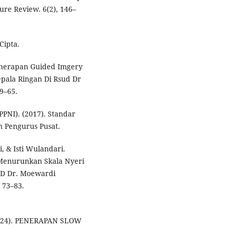
ure Review. 6(2), 146–
Cipta.
 Penerapan Guided Imgery
pala Ringan Di Rsud Dr
9–65.
PNI). (2017). Standar
n Pengurus Pusat.
 & Isti Wulandari.
 Menurunkan Skala Nyeri
UD Dr. Moewardi
 73–83.
(2024). PENERAPAN SLOW