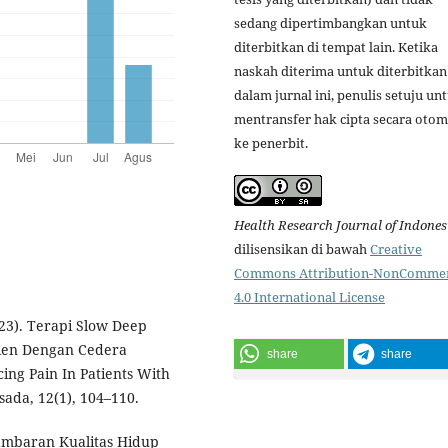
sedang dipertimbangkan untuk
diterbitkan di tempat lain. Ketika
naskah diterima untuk diterbitkan
dalam jurnal ini, penulis setuju un
mentransfer hak cipta secara otom
ke penerbit.
Health Research Journal of Indones
dilisensikan di bawah
Creative
Commons Attribution-NonCommer
4.0 International License
2023). Terapi Slow Deep
ien Dengan Cedera
share
share
ng Pain In Patients With
sada, 12(1), 104–110.
 Gambaran Kualitas Hidup