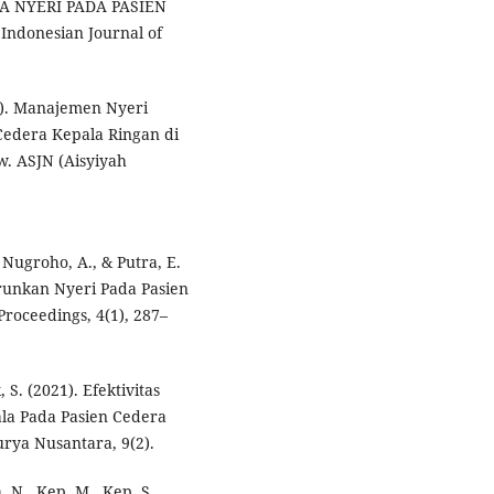
 NYERI PADA PASIEN
ndonesian Journal of
21). Manajemen Nyeri
Cedera Kepala Ringan di
w. ASJN (Aisyiyah
, Nugroho, A., & Putra, E.
runkan Nyeri Pada Pasien
roceedings, 4(1), 287–
S. (2021). Efektivitas
la Pada Pasien Cedera
urya Nusantara, 9(2).
, N., Kep, M., Kep, S.,