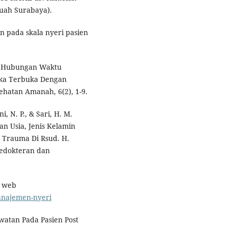
Tuah Surabaya).
in pada skala nyeri pasien
22). Hubungan Waktu
ka Terbuka Dengan
ehatan Amanah, 6(2), 1-9.
, N. P., & Sari, H. M.
an Usia, Jenis Kelamin
 Trauma Di Rsud. H.
edokteran dan
i web
manajemen-nyeri
watan Pada Pasien Post