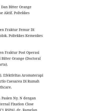
n Dan Bitter Orange
e Aktif. Poltekkes
ien Fraktur Femur Di
olok. Poltekkes Kemenkes
en Fraktur Post Operasi
 Bitter Orange (Doctoral
rta).
5). Efektivitas Aromaterapi
ectio Caesarea Di Rumah
thcare.
a Pasien Ny. N dengan
ernal Fixation Close
g C1 RSPAL dr. Ramelan