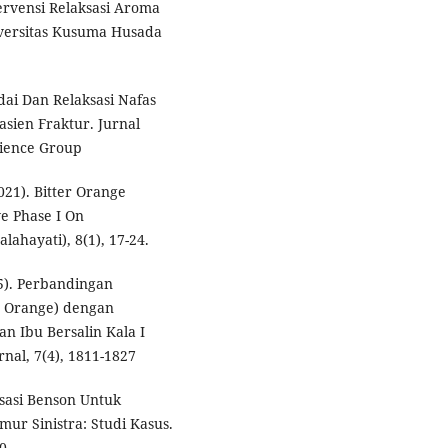
ervensi Relaksasi Aroma
niversitas Kusuma Husada
dai Dan Relaksasi Nafas
sien Fraktur. Jurnal
cience Group
2021). Bitter Orange
e Phase I On
ahayati), 8(1), 17-24.
25). Perbandingan
r Orange) dengan
 Ibu Bersalin Kala I
rnal, 7(4), 1811-1827
aksasi Benson Untuk
ur Sinistra: Studi Kasus.
0