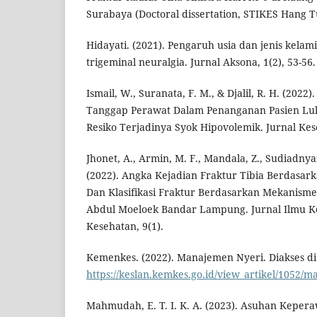
Surabaya (Doctoral dissertation, STIKES Hang 
Hidayati. (2021). Pengaruh usia dan jenis kelam
trigeminal neuralgia. Jurnal Aksona, 1(2), 53-56.
Ismail, W., Suranata, F. M., & Djalil, R. H. (20
Tanggap Perawat Dalam Penanganan Pasien Lu
Resiko Terjadinya Syok Hipovolemik. Jurnal Kes
Jhonet, A., Armin, M. F., Mandala, Z., Sudiadnyani
(2022). Angka Kejadian Fraktur Tibia Berdasark
Dan Klasifikasi Fraktur Berdasarkan Mekanisme
Abdul Moeloek Bandar Lampung. Jurnal Ilmu K
Kesehatan, 9(1).
Kemenkes. (2022). Manajemen Nyeri. Diakses d
https://keslan.kemkes.go.id/view_artikel/1052/
Mahmudah, E. T. I. K. A. (2023). Asuhan Kepera