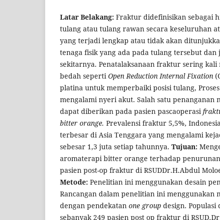
Latar Belakang:
Fraktur didefinisikan sebagai h
tulang atau tulang rawan secara keseluruhan at
yang terjadi lengkap atau tidak akan ditunjukk
tenaga fisik yang ada pada tulang tersebut dan 
sekitarnya. Penatalaksanaan fraktur sering ka
bedah seperti
Open Reduction Internal Fixation
(
platina untuk memperbaiki posisi tulang, Prose
mengalami nyeri akut. Salah satu penanganan 
dapat diberikan pada pasien pascaoperasi
frak
bitter orange.
Prevalensi fraktur 5,5%, Indones
terbesar di Asia Tenggara yang mengalami keja
sebesar 1,3 juta setiap tahunnya.
Tujuan:
Menge
aromaterapi bitter orange terhadap penurunan 
pasien post-op fraktur di RSUDDr.H.Abdul Molo
Metode:
Penelitian ini menggunakan desain penel
Rancangan dalam penelitian ini menggunakan
dengan pendekatan
one group
design. Populasi 
sebanyak 249 pasien post op fraktur di RSUD.Dr