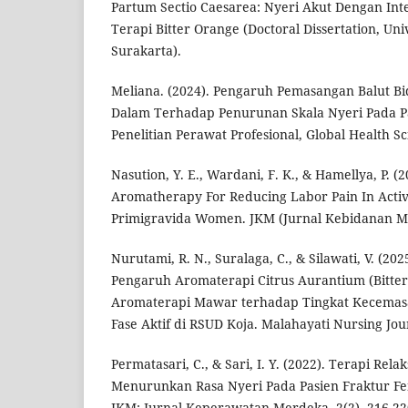
Partum Sectio Caesarea: Nyeri Akut Dengan Int
Terapi Bitter Orange (Doctoral Dissertation, U
Surakarta).
Meliana. (2024). Pengaruh Pemasangan Balut Bi
Dalam Terhadap Penurunan Skala Nyeri Pada Pa
Penelitian Perawat Profesional, Global Health S
Nasution, Y. E., Wardani, F. K., & Hamellya, P. (
Aromatherapy For Reducing Labor Pain In Activ
Primigravida Women. JKM (Jurnal Kebidanan Mal
Nurutami, R. N., Suralaga, C., & Silawati, V. (20
Pengaruh Aromaterapi Citrus Aurantium (Bitte
Aromaterapi Mawar terhadap Tingkat Kecemasan
Fase Aktif di RSUD Koja. Malahayati Nursing Jou
Permatasari, C., & Sari, I. Y. (2022). Terapi Rel
Menurunkan Rasa Nyeri Pada Pasien Fraktur Fem
JKM: Jurnal Keperawatan Merdeka, 2(2), 216-22