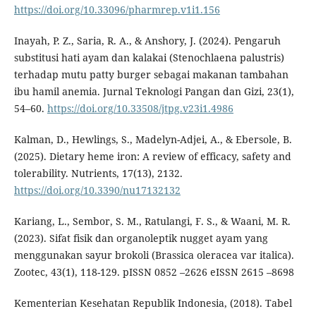
https://doi.org/10.33096/pharmrep.v1i1.156
Inayah, P. Z., Saria, R. A., & Anshory, J. (2024). Pengaruh
substitusi hati ayam dan kalakai (Stenochlaena palustris)
terhadap mutu patty burger sebagai makanan tambahan
ibu hamil anemia. Jurnal Teknologi Pangan dan Gizi, 23(1),
54–60.
https://doi.org/10.33508/jtpg.v23i1.4986
Kalman, D., Hewlings, S., Madelyn-Adjei, A., & Ebersole, B.
(2025). Dietary heme iron: A review of efficacy, safety and
tolerability. Nutrients, 17(13), 2132.
https://doi.org/10.3390/nu17132132
Kariang, L., Sembor, S. M., Ratulangi, F. S., & Waani, M. R.
(2023). Sifat fisik dan organoleptik nugget ayam yang
menggunakan sayur brokoli (Brassica oleracea var italica).
Zootec, 43(1), 118-129. pISSN 0852 –2626 eISSN 2615 –8698
Kementerian Kesehatan Republik Indonesia, (2018). Tabel