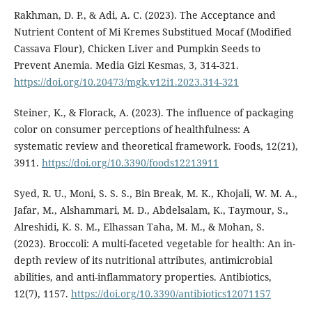
Rakhman, D. P., & Adi, A. C. (2023). The Acceptance and
Nutrient Content of Mi Kremes Substitued Mocaf (Modified
Cassava Flour), Chicken Liver and Pumpkin Seeds to
Prevent Anemia. Media Gizi Kesmas, 3, 314-321.
https://doi.org/10.20473/mgk.v12i1.2023.314-321
Steiner, K., & Florack, A. (2023). The influence of packaging
color on consumer perceptions of healthfulness: A
systematic review and theoretical framework. Foods, 12(21),
3911.
https://doi.org/10.3390/foods12213911
Syed, R. U., Moni, S. S. S., Bin Break, M. K., Khojali, W. M. A.,
Jafar, M., Alshammari, M. D., Abdelsalam, K., Taymour, S.,
Alreshidi, K. S. M., Elhassan Taha, M. M., & Mohan, S.
(2023). Broccoli: A multi-faceted vegetable for health: An in-
depth review of its nutritional attributes, antimicrobial
abilities, and anti-inflammatory properties. Antibiotics,
12(7), 1157.
https://doi.org/10.3390/antibiotics12071157