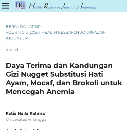
BERANDA
/
ARSIP
/
VOL 4 NO 5 (2026): HEALTH RESEARCH JOURNAL OF
INDONESIA
/
Artikel
Daya Terima dan Kandungan
Gizi Nugget Substitusi Hati
Ayam, Mocaf, dan Brokoli untuk
Mencegah Anemia
Fatia Naila Rahma
Universitas Airlangga