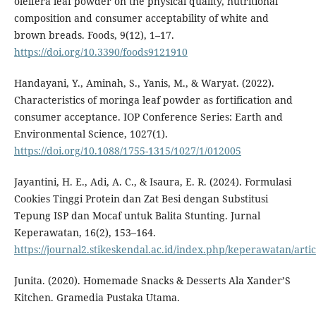
oleifera leaf powder on the physical quality, nutritional
composition and consumer acceptability of white and
brown breads. Foods, 9(12), 1–17.
https://doi.org/10.3390/foods9121910
Handayani, Y., Aminah, S., Yanis, M., & Waryat. (2022).
Characteristics of moringa leaf powder as fortification and
consumer acceptance. IOP Conference Series: Earth and
Environmental Science, 1027(1).
https://doi.org/10.1088/1755-1315/1027/1/012005
Jayantini, H. E., Adi, A. C., & Isaura, E. R. (2024). Formulasi
Cookies Tinggi Protein dan Zat Besi dengan Substitusi
Tepung ISP dan Mocaf untuk Balita Stunting. Jurnal
Keperawatan, 16(2), 153–164.
https://journal2.stikeskendal.ac.id/index.php/keperawatan/arti
Junita. (2020). Homemade Snacks & Desserts Ala Xander’S
Kitchen. Gramedia Pustaka Utama.