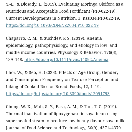
Y.-L., & Diosady, L. (2019). Evaluating Moringa Oleifera as a
Nutritious and Acceptable Food Fortificant (P10-022-19).
Current Developments in Nutrition, 3, nzz034.P10-022-19.
https://doi.org/10.1093/CDN/NZZ034.P10-022-19
Chaparro, C. M., & Suchdev, P. S. (2019). Anemia
epidemiology, pathophysiology, and etiology in low- and
middle-income countries. Physiology & Behavior, 176(3),
139–148.
https://doi.org/10.1111/nyas.14092.Anemia
Choi, W., & Seo, H. (2023). Effects of Age Group, Gender,
and Consumption Frequency on Texture Perception and
Liking of Cooked Rice or Bread. Foods, 12, 1–19.
https://doi.org/https://doi.org/10.3390/foods12091793
Chong, W. K., Mah, S. Y., Easa, A. M., & Tan, T. C. (2019).
Thermal inactivation of lipoxygenase in soya bean using
superheated steam to produce low beany flavour soya milk.
Journal of Food Science and Technology, 56(9), 4371–4379.