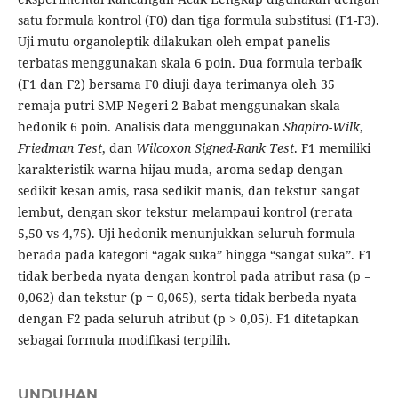
satu formula kontrol (F0) dan tiga formula substitusi (F1-F3).
Uji mutu organoleptik dilakukan oleh empat panelis
terbatas menggunakan skala 6 poin. Dua formula terbaik
(F1 dan F2) bersama F0 diuji daya terimanya oleh 35
remaja putri SMP Negeri 2 Babat menggunakan skala
hedonik 6 poin. Analisis data menggunakan
Shapiro-Wilk
,
Friedman Test
, dan
Wilcoxon Signed-Rank Test
. F1 memiliki
karakteristik warna hijau muda, aroma sedap dengan
sedikit kesan amis, rasa sedikit manis, dan tekstur sangat
lembut, dengan skor tekstur melampaui kontrol (rerata
5,50 vs 4,75). Uji hedonik menunjukkan seluruh formula
berada pada kategori “agak suka” hingga “sangat suka”. F1
tidak berbeda nyata dengan kontrol pada atribut rasa (p =
0,062) dan tekstur (p = 0,065), serta tidak berbeda nyata
dengan F2 pada seluruh atribut (p > 0,05). F1 ditetapkan
sebagai formula modifikasi terpilih.
UNDUHAN