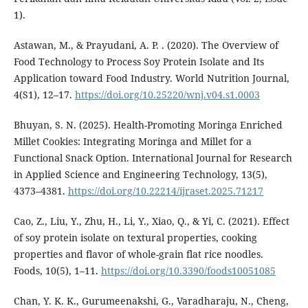
1).
Astawan, M., & Prayudani, A. P. . (2020). The Overview of
Food Technology to Process Soy Protein Isolate and Its
Application toward Food Industry. World Nutrition Journal,
4(S1), 12–17.
https://doi.org/10.25220/wnj.v04.s1.0003
Bhuyan, S. N. (2025). Health-Promoting Moringa Enriched
Millet Cookies: Integrating Moringa and Millet for a
Functional Snack Option. International Journal for Research
in Applied Science and Engineering Technology, 13(5),
4373–4381.
https://doi.org/10.22214/ijraset.2025.71217
Cao, Z., Liu, Y., Zhu, H., Li, Y., Xiao, Q., & Yi, C. (2021). Effect
of soy protein isolate on textural properties, cooking
properties and flavor of whole-grain flat rice noodles.
Foods, 10(5), 1–11.
https://doi.org/10.3390/foods10051085
Chan, Y. K. K., Gurumeenakshi, G., Varadharaju, N., Cheng,