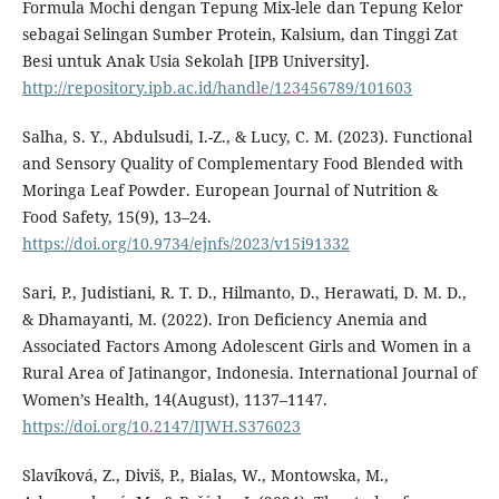
Formula Mochi dengan Tepung Mix-lele dan Tepung Kelor
sebagai Selingan Sumber Protein, Kalsium, dan Tinggi Zat
Besi untuk Anak Usia Sekolah [IPB University].
http://repository.ipb.ac.id/handle/123456789/101603
Salha, S. Y., Abdulsudi, I.-Z., & Lucy, C. M. (2023). Functional
and Sensory Quality of Complementary Food Blended with
Moringa Leaf Powder. European Journal of Nutrition &
Food Safety, 15(9), 13–24.
https://doi.org/10.9734/ejnfs/2023/v15i91332
Sari, P., Judistiani, R. T. D., Hilmanto, D., Herawati, D. M. D.,
& Dhamayanti, M. (2022). Iron Deficiency Anemia and
Associated Factors Among Adolescent Girls and Women in a
Rural Area of Jatinangor, Indonesia. International Journal of
Women’s Health, 14(August), 1137–1147.
https://doi.org/10.2147/IJWH.S376023
Slavíková, Z., Diviš, P., Bialas, W., Montowska, M.,