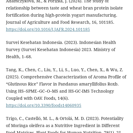
Adamczyková, M., & Pořízka, J. (2024). The study of
relationship between taste and wheat bran protein isolate
fortification during high-protein yogurt manufacturing.
Journal of Agriculture and Food Research, 16, 101185.
https://doi.org/10.1016/J.JAFR.2024.101185
Survei Kesehatan Indonesia. (2023). Indonesian Health
Survey (Survei Kesehatan Indonesia) 2023. Ministry of
Health, 1–68.
Tang, K., Chen, C., Liu, Y., Li, S., Luo, Y., Chen, X., & Wu, Z.
(2025). Comprehensive Characterization of Aroma Profile of
“Glutinous Rice” Flavor in Pandanus amaryllifolius Roxb.
Using HS–SPME–GC–O–MS and HS-GC-IMS Technology
Coupled with OAV. Foods, 14(6).
https://doi.org/10.3390/foods14060935
Trigo, C., Castelló, M. L., & Ortolá, M. D. (2023). Potentiality
of Moringa oleifera as a Nutritive Ingredient in Different
Food Matrices. Plant Foods for Human Nutrition, 78(1), 25–