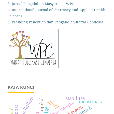
5.
Jurnal Pengabdian Masyarakat WPC
6.
International Journal of Pharmacy and Applied Health
Sciences
7.
Prosiding Penelitian dan Pengabdian Karya Cendekia
KATA KUNCI
pendidikan
stabilitas
slurry
menstruasi
daun nangka
kekerasan
rhodamin b