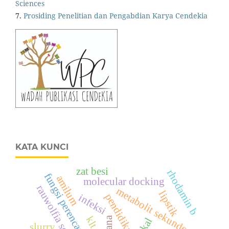
Sciences
7.
Prosiding Penelitian dan Pengabdian Karya Cendekia
KATA KUNCI
zat besi
rhodamin b
fungsi perencanaan
amilum
molecular docking
rauwolfia serpentina
metabolit sekunder
lipstik
pendidikan
infeksi
klt
slurry