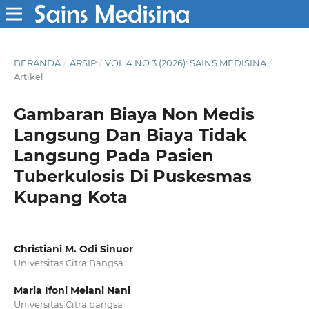
BERANDA
/
ARSIP
/
VOL 4 NO 3 (2026): SAINS MEDISINA
/
Artikel
Gambaran Biaya Non Medis
Langsung Dan Biaya Tidak
Langsung Pada Pasien
Tuberkulosis Di Puskesmas
Kupang Kota
Christiani M. Odi Sinuor
Universitas Citra Bangsa
Maria Ifoni Melani Nani
Universitas Citra bangsa