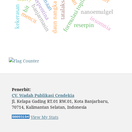
tatalaksana
formulasi topikal
daun nangka
banjarmasin
bit
kekerasan
nanoemulgel
mencit
insomnia
reserpin
Penerbit:
CV. Wadah Publikasi Cendekia
Jl. Kelapa Gading RT.01 RW.01, Kota Banjarbaru,
70714, Kalimantan Selatan, Indonesia
View My Stats