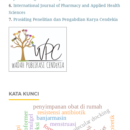
6.
International Journal of Pharmacy and Applied Health
Sciences
7.
Prosiding Penelitian dan Pengabdian Karya Cendekia
KATA KUNCI
penyimpanan obat di rumah
molecular docking
resistensi antibiotik
koformer
nanoemulgel
antipiretik
banjarmasin
menstruasi
bit