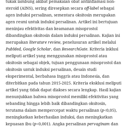
tukak lambung akibat pemakaian obat antiinflamasi non-
steroid (AINS), sering diresepkan secara
off-label
sebagai
agen induksi persalinan, sementara oksitosin merupakan
agen resmi untuk induksi persalinan. Artikel ini bertujuan
meninjau efektivitas dan keamanan misoprostol
dibandingkan oksitosin dalam induksi persalinan. Kajian ini
merupakan
literature review
, penelusuran artikel melalui
PubMed
,
Google Scholar
, dan
ResearchGate
. Kriteria inklusi
meliputi artikel yang menggunakan misoprostol atau
oksitosin sebagai objek, tujuan penggunaan misoprostol dan
oksitosin untuk induksi persalinan, desain studi
eksperimental, berbahasa Inggris atau Indonesia, dan
diterbitkan pada tahun 2015-2025. Kriteria eksklusi meliputi
artikel yang tidak dapat diakses secara lengkap. Hasil kajian
menunjukkan bahwa misoprostol memiliki efektivitas yang
sebanding hingga lebih baik dibandingkan oksitosin,
terutama dalam mempercepat waktu persalinan (
p<
0,05),
meningkatkan keberhasilan induksi, dan meningkatkan
kepuasan ibu (
p
<0,001). Angka persalinan
pervaginam
dan