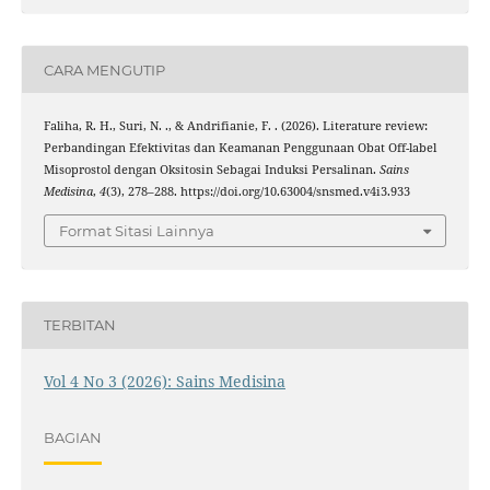
CARA MENGUTIP
Faliha, R. H., Suri, N. ., & Andrifianie, F. . (2026). Literature review:
Perbandingan Efektivitas dan Keamanan Penggunaan Obat Off-label
Misoprostol dengan Oksitosin Sebagai Induksi Persalinan.
Sains
Medisina
,
4
(3), 278–288. https://doi.org/10.63004/snsmed.v4i3.933
Format Sitasi Lainnya
TERBITAN
Vol 4 No 3 (2026): Sains Medisina
BAGIAN