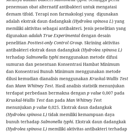
penemuan obat alternatif antibakteri untuk mengatasi
demam tifoid. Terapi non farmakologi yang digunakan
adalah ekstrak daun dadangkak
(Hydrolea spinosa L
) yang
memiliki aktivitas sebagai antibakteri. Jenis penelitian yang
digunakan
adalah True Experimental
dengan desain
penelitian
Posttest-only Control Group
. Skrining aktivitas
antibakteri ekstrak daun dadangkak
(Hydrolea spinosa L)
terhadap
Salmonella typhi
menggunakan metode difusi
sumuran dan penentuan Konsentrasi Hambat Minimum
dan Konsentrasi Bunuh Minimum menggunakan metode
dilusi kemudian dianalisis menggunakan
Kruskal-Wallis Test
dan
Mann Whitney Test
. Hasil analisis statistik menunjukan
terdapat perbedaan bermakna dengan
p
value
0,007 pada
Kruskal-Wallis Test
dan pada
Man Whitney Tes
t
menunjukan
p value
0,025. Ekstrak daun dadangkak
(Hydrolea spinosa L)
tidak memiliki kemampuan daya
bunuh terhadap
Salmonella typhi
. Ekstrak daun dadangkak
(Hydrolea spinosa L)
memiliki aktivitas antibakteri terhadap