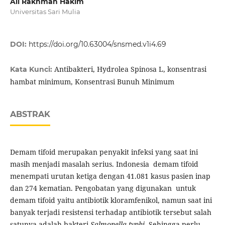
Ali Rakhman Hakim
Universitas Sari Mulia
DOI:
https://doi.org/10.63004/snsmed.v1i4.69
Antibakteri, Hydrolea Spinosa L, konsentrasi
Kata Kunci:
hambat minimum, Konsentrasi Bunuh Minimum
ABSTRAK
Demam tifoid merupakan penyakit infeksi yang saat ini
masih menjadi masalah serius. Indonesia demam tifoid
menempati urutan ketiga dengan 41.081 kasus pasien inap
dan 274 kematian. Pengobatan yang digunakan untuk
demam tifoid yaitu antibiotik kloramfenikol, namun saat ini
banyak terjadi resistensi terhadap antibiotik tersebut salah
satunya adalah bakteri
Salmonella typhi
. Sehingga perlu