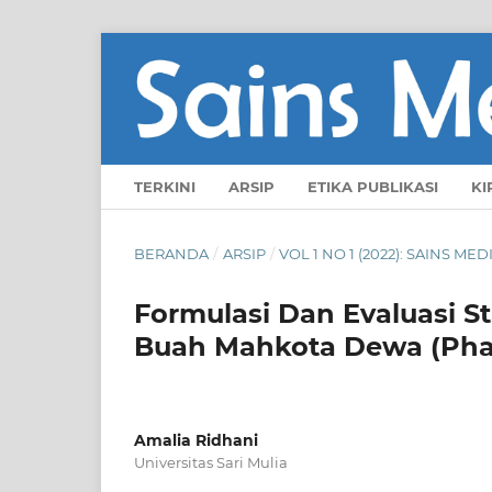
TERKINI
ARSIP
ETIKA PUBLIKASI
KI
BERANDA
/
ARSIP
/
VOL 1 NO 1 (2022): SAINS MED
Formulasi Dan Evaluasi St
Buah Mahkota Dewa (Phal
Amalia Ridhani
Universitas Sari Mulia