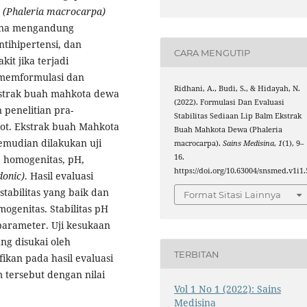
a
(Phaleria macrocarpa)
rena mengandung
ntihipertensi, dan
CARA MENGUTIP
it jika terjadi
 memformulasi dan
Ridhani, A., Budi, S., & Hidayah, N.
ekstrak buah mahkota dewa
(2022). Formulasi Dan Evaluasi
 penelitian pra-
Stabilitas Sediaan Lip Balm Ekstrak
hot. Ekstrak buah Mahkota
Buah Mahkota Dewa (Phaleria
emudian dilakukan uji
macrocarpa).
Sains Medisina
,
1
(1), 9–
16.
k, homogenitas, pH,
https://doi.org/10.63004/snsmed.v1i1.
donic)
. Hasil evaluasi
abilitas yang baik dan
Format Sitasi Lainnya
ogenitas. Stabilitas pH
parameter. Uji kesukaan
g disukai oleh
TERBITAN
ikan pada hasil evaluasi
m tersebut dengan nilai
Vol 1 No 1 (2022): Sains
Medisina