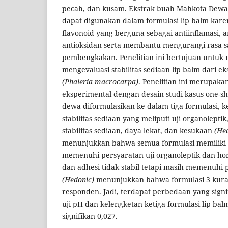
pecah, dan kusam. Ekstrak buah Mahkota Dew
dapat digunakan dalam formulasi lip balm ka
flavonoid yang berguna sebagai antiinflamasi, a
antioksidan serta membantu mengurangi rasa sak
pembengkakan. Penelitian ini bertujuan untuk
mengevaluasi stabilitas sediaan lip balm dari 
(Phaleria macrocarpa)
. Penelitian ini merupakan
eksperimental dengan desain studi kasus one-s
dewa diformulasikan ke dalam tiga formulasi, k
stabilitas sediaan yang meliputi uji organolepti
stabilitas sediaan, daya lekat, dan kesukaan
(He
menunjukkan bahwa semua formulasi memiliki st
memenuhi persyaratan uji organoleptik dan hom
dan adhesi tidak stabil tetapi masih memenuhi 
(Hedonic)
menunjukkan bahwa formulasi 3 kuran
responden. Jadi, terdapat perbedaan yang signif
uji pH dan kelengketan ketiga formulasi lip bal
signifikan 0,027.