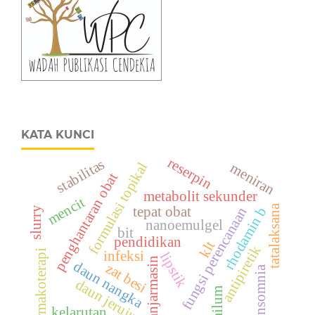
KATA KUNCI
reserpin
stabilitas
formulasi topikal
meniran
penghantaran obat
metabolit sekunder
mencit
tatalaksana
tepat obat
fungsi perencanaan
rhodamin b
slurry
nanoemulgel
bit
pendidikan
klt
antipiretik
farmakoterapi
infeksi
lipstik
banjarmasin
daun nangka
zat besi
insomnia
daun jeruju
amilum
kelarutan