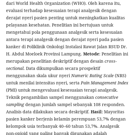
dari World Health Organization (WHO). Oleh karena itu,
evaluasi terhadap kesesuaian terapi analgesik dengan
derajat nyeri pasien penting untuk meningkatkan kualitas
pelayanan kesehatan. Penelitian ini bertujuan untuk
mengetahui pola penggunaan analgesik serta kesesuaian
antara terapi analgesik dengan derajat nyeri pada pasien
kanker di Poliklinik Onkologi Instalasi Rawat Jalan RSUD Dr.
H. Abdul Moeloek Provinsi Lampung.
Metode
: Penelitian ini
merupakan penelitian deskriptif dengan desain
cross-
sectional
. Data dikumpulkan secara prospektif
menggunakan skala ukur nyeri
Numeric Rating Scale
(NRS)
untuk menilai intensitas nyeri, serta
Pain Management Index
(PMI) untuk mengevaluasi kesesuaian terapi analgesik.
Teknik pengambilan sampel menggunakan
consecutive
sampling
dengan jumlah sampel sebanyak 108 responden.
Analisis data dilakukan secara deskriptif.
Hasil:
Mayoritas
pasien kanker berjenis kelamin perempuan 53,7% dengan
kelompok usia terbanyak 40–60 tahun 53,7%. Analgesik
non-opioid yang paling banyak digunakan adalah