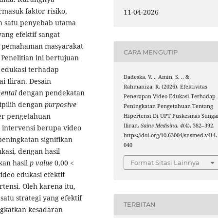
masuk faktor risiko,
11-04-2026
ah satu penyebab utama
ang efektif sangat
an pemahaman masyarakat
CARA MENGUTIP
enelitian ini bertujuan
o edukasi terhadap
Dadeska, V. ., Amin, S. ., &
 Iliran. Desain
Rahmaniza, R. (2026). Efektivitas
ental
dengan pendekatan
Penerapan Video Edukasi Terhadap
ipilih dengan
purposive
Peningkatan Pengetahuan Tentang
ner pengetahuan
Hipertensi Di UPT Puskesmas Sunga
Iliran.
Sains Medisina
,
4
(4), 382–392.
 intervensi berupa video
https://doi.org/10.63004/snsmed.v4i4.
peningkatan signifikan
040
kasi, dengan hasil
tkan hasil
p value
0,00 <
Format Sitasi Lainnya
deo edukasi efektif
ensi. Oleh karena itu,
atu strategi yang efektif
TERBITAN
ngkatkan kesadaran