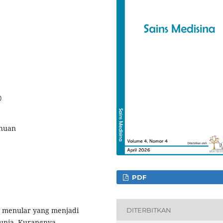
0
ahuan
PDF
k menular yang menjadi
DITERBITKAN
dunia. Kurangnya