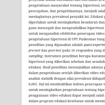
pengetahuan masyarakat tentang hipertensi, ter
pencegahan, dan pengelolaannya, menjadi sal
meningkatnya prevalensi penyakit ini. Edukasi y
diperlukan untuk meningkatkan kesadaran d
guna mencegah dan mengendalikan hipertensi. P
untuk menganalisis efektivitas penerapan vide
pengetahuan hipertensi di UPT Puskesmas Sungai
penelitian yang digunakan adalah
quasi-experim
pre-test
dan
post-test
pada 16 responden yang d
sampling
. Instrumen penelitian berupa kuesio
hipertensi yang diberikan sebelum dan sesudah
edukasi. Hasil penelitian menunjukkan adanya 
dalam pengetahuan setelah diberikan video edu
analisis statistik dengan nilai prevalensi didapa
0,005. Hal ini membuktikan bahwa penerapan vi
untuk meningkatkan pengetahuan tentang hipert
penggunaan video edukasi dapat menjadi salah s
dalam program edukasi kesehatan untuk meni