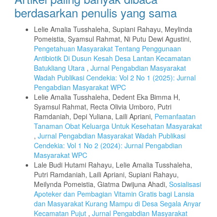
berdasarkan penulis yang sama
Lelie Amalia Tusshaleha, Supiani Rahayu, Meylinda
Pomeistia, Syamsul Rahmat, Ni Putu Dewi Agustini,
Pengetahuan Masyarakat Tentang Penggunaan
Antibiotik Di Dusun Kesah Desa Lantan Kecamatan
Batukliang Utara
,
Jurnal Pengabdian Masyarakat
Wadah Publikasi Cendekia: Vol 2 No 1 (2025): Jurnal
Pengabdian Masyarakat WPC
Lelie Amalia Tusshaleha, Dedent Eka Bimma H,
Syamsul Rahmat, Recta Olivia Umboro, Putri
Ramdaniah, Depi Yuliana, Laili Apriani,
Pemanfaatan
Tanaman Obat Keluarga Untuk Kesehatan Masyarakat
,
Jurnal Pengabdian Masyarakat Wadah Publikasi
Cendekia: Vol 1 No 2 (2024): Jurnal Pengabdian
Masyarakat WPC
Lale Budi Hutami Rahayu, Lelie Amalia Tusshaleha,
Putri Ramdaniah, Laili Apriani, Supiani Rahayu,
Meilynda Pomeistia, Giatma Dwijuna Ahadi,
Sosialisasi
Apoteker dan Pembagian Vitamin Gratis bagi Lansia
dan Masyarakat Kurang Mampu di Desa Segala Anyar
Kecamatan Pujut
,
Jurnal Pengabdian Masyarakat