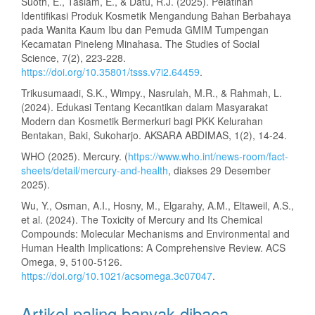
Suoth, E., Tasiam, E., & Datu, R.J. (2025). Pelatihan
Identifikasi Produk Kosmetik Mengandung Bahan Berbahaya
pada Wanita Kaum Ibu dan Pemuda GMIM Tumpengan
Kecamatan Pineleng Minahasa. The Studies of Social
Science, 7(2), 223-228.
https://doi.org/10.35801/tsss.v7i2.64459
.
Trikusumaadi, S.K., Wimpy., Nasrulah, M.R., & Rahmah, L.
(2024). Edukasi Tentang Kecantikan dalam Masyarakat
Modern dan Kosmetik Bermerkuri bagi PKK Kelurahan
Bentakan, Baki, Sukoharjo. AKSARA ABDIMAS, 1(2), 14-24.
WHO (2025). Mercury. (
https://www.who.int/news-room/fact-
sheets/detail/mercury-and-health
, diakses 29 Desember
2025).
Wu, Y., Osman, A.I., Hosny, M., Elgarahy, A.M., Eltaweil, A.S.,
et al. (2024). The Toxicity of Mercury and Its Chemical
Compounds: Molecular Mechanisms and Environmental and
Human Health Implications: A Comprehensive Review. ACS
Omega, 9, 5100-5126.
https://doi.org/10.1021/acsomega.3c07047
.
Artikel paling banyak dibaca