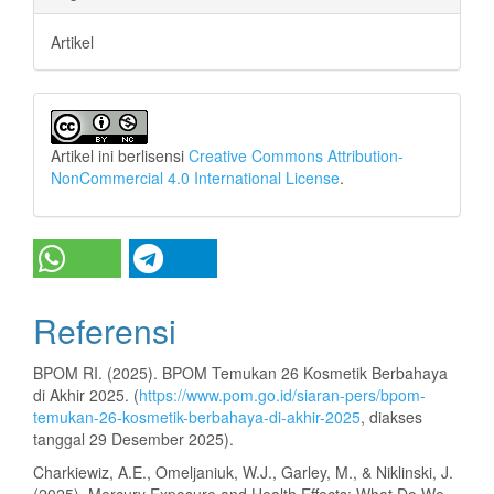
Artikel
Artikel ini berlisensi
Creative Commons Attribution-
NonCommercial 4.0 International License
.
Referensi
BPOM RI. (2025). BPOM Temukan 26 Kosmetik Berbahaya
di Akhir 2025. (
https://www.pom.go.id/siaran-pers/bpom-
temukan-26-kosmetik-berbahaya-di-akhir-2025
, diakses
tanggal 29 Desember 2025).
Charkiewiz, A.E., Omeljaniuk, W.J., Garley, M., & Niklinski, J.
(2025). Mercury Exposure and Health Effects: What Do We