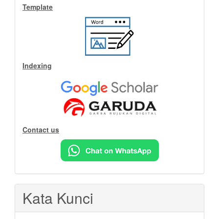
Indeks
Template
Indexing
Contact us
Kata Kunci