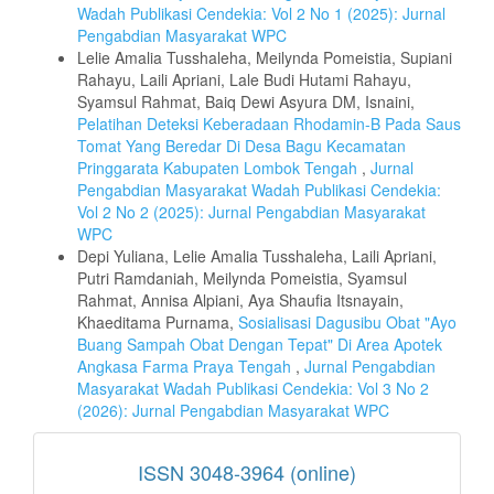
Wadah Publikasi Cendekia: Vol 2 No 1 (2025): Jurnal
Pengabdian Masyarakat WPC
Lelie Amalia Tusshaleha, Meilynda Pomeistia, Supiani
Rahayu, Laili Apriani, Lale Budi Hutami Rahayu,
Syamsul Rahmat, Baiq Dewi Asyura DM, Isnaini,
Pelatihan Deteksi Keberadaan Rhodamin-B Pada Saus
Tomat Yang Beredar Di Desa Bagu Kecamatan
Pringgarata Kabupaten Lombok Tengah
,
Jurnal
Pengabdian Masyarakat Wadah Publikasi Cendekia:
Vol 2 No 2 (2025): Jurnal Pengabdian Masyarakat
WPC
Depi Yuliana, Lelie Amalia Tusshaleha, Laili Apriani,
Putri Ramdaniah, Meilynda Pomeistia, Syamsul
Rahmat, Annisa Alpiani, Aya Shaufia Itsnayain,
Khaeditama Purnama,
Sosialisasi Dagusibu Obat "Ayo
Buang Sampah Obat Dengan Tepat" Di Area Apotek
Angkasa Farma Praya Tengah
,
Jurnal Pengabdian
Masyarakat Wadah Publikasi Cendekia: Vol 3 No 2
(2026): Jurnal Pengabdian Masyarakat WPC
ISSN
ISSN 3048-3964 (online)