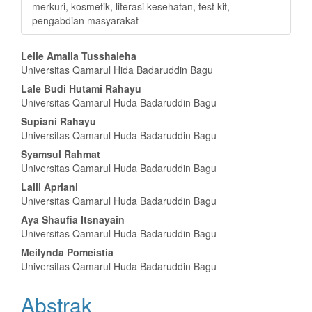
merkuri, kosmetik, literasi kesehatan, test kit,
pengabdian masyarakat
Isi
Lelie Amalia Tusshaleha
Universitas Qamarul Hida Badaruddin Bagu
Artikel
Lale Budi Hutami Rahayu
Utama
Universitas Qamarul Huda Badaruddin Bagu
Supiani Rahayu
Universitas Qamarul Huda Badaruddin Bagu
Syamsul Rahmat
Universitas Qamarul Huda Badaruddin Bagu
Laili Apriani
Universitas Qamarul Huda Badaruddin Bagu
Aya Shaufia Itsnayain
Universitas Qamarul Huda Badaruddin Bagu
Meilynda Pomeistia
Universitas Qamarul Huda Badaruddin Bagu
Abstrak