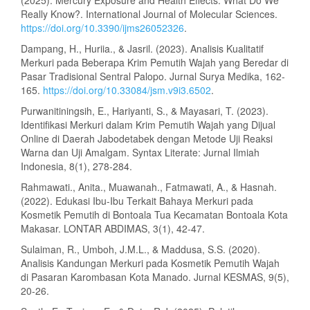
Really Know?. International Journal of Molecular Sciences.
https://doi.org/10.3390/ijms26052326
.
Dampang, H., Huriia., & Jasril. (2023). Analisis Kualitatif
Merkuri pada Beberapa Krim Pemutih Wajah yang Beredar di
Pasar Tradisional Sentral Palopo. Jurnal Surya Medika, 162-
165.
https://doi.org/10.33084/jsm.v9i3.6502
.
Purwanitiningsih, E., Hariyanti, S., & Mayasari, T. (2023).
Identifikasi Merkuri dalam Krim Pemutih Wajah yang Dijual
Online di Daerah Jabodetabek dengan Metode Uji Reaksi
Warna dan Uji Amalgam. Syntax Literate: Jurnal Ilmiah
Indonesia, 8(1), 278-284.
Rahmawati., Anita., Muawanah., Fatmawati, A., & Hasnah.
(2022). Edukasi Ibu-Ibu Terkait Bahaya Merkuri pada
Kosmetik Pemutih di Bontoala Tua Kecamatan Bontoala Kota
Makasar. LONTAR ABDIMAS, 3(1), 42-47.
Sulaiman, R., Umboh, J.M.L., & Maddusa, S.S. (2020).
Analisis Kandungan Merkuri pada Kosmetik Pemutih Wajah
di Pasaran Karombasan Kota Manado. Jurnal KESMAS, 9(5),
20-26.