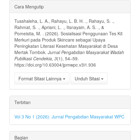
Rincian
Cara Mengutip
Artikel
Tusshaleha, L. A., Rahayu, L. B. H. ., Rahayu, S. .,
Rahmat, S. ., Apriani, L. ., Itsnayain, A. S. ., &
Pomeistia, M. . (2026). Sosialisasi Penggunaan Tes Kit
Merkuri pada Produk Skincare sebagai Upaya
Peningkatan Literasi Kesehatan Masyarakat di Desa
Mertak Tombok.
Jurnal Pengabdian Masyarakat Wadah
Publikasi Cendekia
,
3
(1), 54–59.
https://doi.org/10.63004/jpmwpc.v3i1.936
Format Sitasi Lainnya
Unduh Sitasi
Terbitan
Vol 3 No 1 (2026): Jurnal Pengabdian Masyarakat WPC
Bagian