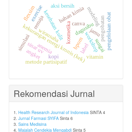
aksi bersih
exercise
flexsim
bahan kimia
modeling
kesehatan kulit
pengelolaan obat
remaja
pengobatan
canva
dagusibu
kosmetika
kekurangan energi kronis (kek)
jamu
wirausaha
workshop
simulasi
bpom
sungai
sinar uv
anemia
label
angket
kopi
vitamin
metode partisipatif
Rekomendasi Jurnal
1.
Health Research Journal of Indonesia
SINTA 4
2.
Jurnal Farmasi SYIFA
Sinta 6
3.
Sains Medisina
4.
Majalah Cendekia Mengabdi
Sinta 5