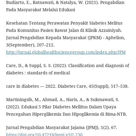
Budiarto, E., Ratnawati, & Natalya, W. (2021). Pengabdian
Pada Masyarakat Melalui Edukasi
Kesehatan Tentang Perawatan Penyakit Siabetes Melitus
Pada Komunitas Pasien Rawat Jalan di Klinik Azzainiyah.
Jurnal Pengabdian Kepada Masyarakat (JPKM) - Aphelion,
3(September), 207–212.
http://jurnal.globalhealthsciencegroup.com/index.php/JPM
Care, D., & Suppl, S. S. (2022). Classification and diagnosis of
diabetes : standards of medical
care in diabetes — 2022. Diabetes Care, 45(Suppl), 517–538.
Martiningsih, M., Ahmad, A., Haris, A., & Sukmawati, S.
(2022). Edukasi 5 Pilar Diabetes Mellitus Dalam Upaya
Pencegahan Hiperglikemia Dan Hipoglikemia di Bima-NTB.
Jurnal Pengabdian Masyarakat Jajama (JPMJ), 1(2), 67.
https://doi.org/10.47218/jpmj.v1i2.230