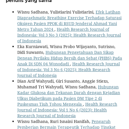
penulis yang sama
Wisnu Sadhana, Yulistiarini Yulistiarini,
Efek Latihan
Diapraghmatic Breathing Exercise Terhadap Saturasi
Oksigen Pasien PPOK di RSUD Jenderal Ahmad Yani
Metro Tahun 2024
,
Health Research Journal of
Indonesia: Vol 3 No 3 (2025): Health Research Journal
of Indonesia
Eka Kurniawati, Wisnu Probo Wijayanto, Sutrisno,
Didi Suwanto,
Hubungan Pengetahuan Dan Sikap
Dengan Perilaku Hidup Bersih dan Sehat (PHBS) Pada
Anak Di SDN 04 Wonodadi
,
Health Research Journal
of Indonesia: Vol 3 No 6 (2025): Health Research
Journal of Indonesia
Dian Arif Wahyudi, Giri Susanto, Anggie Stiexs,
Muhamad Tri Wahyudi, Wisnu Sadhana,
Hubungan
Kadar Glukosa dan Tekanan Darah dengan Kejadian
Ulkus Diabetikum pada Pasien DM Tipe 2 di
Puskesmas Tiuh Tohou Menggala
,
Health Research
Journal of Indonesia: Vol 1 No 6 (2023): Health
Research Journal of Indonesia
Wisnu Sadhana, Ruri Isnaini Hanifah,
Pengaruh
Pemberian Bermain Terapeutik Terhadap Tingkat