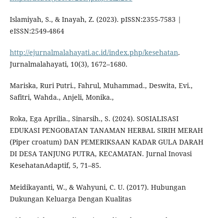
Islamiyah, S., & Inayah, Z. (2023). pISSN:2355-7583 |
eISSN:2549-4864
http://ejurnalmalahayati.ac.id/index.php/kesehatan
.
Jurnalmalahayati, 10(3), 1672–1680.
Mariska, Ruri Putri., Fahrul, Muhammad., Deswita, Evi.,
Safitri, Wahda., Anjeli, Monika.,
Roka, Ega Aprilia., Sinarsih., S. (2024). SOSIALISASI
EDUKASI PENGOBATAN TANAMAN HERBAL SIRIH MERAH
(Piper croatum) DAN PEMERIKSAAN KADAR GULA DARAH
DI DESA TANJUNG PUTRA, KECAMATAN. Jurnal Inovasi
KesehatanAdaptif, 5, 71–85.
Meidikayanti, W., & Wahyuni, C. U. (2017). Hubungan
Dukungan Keluarga Dengan Kualitas