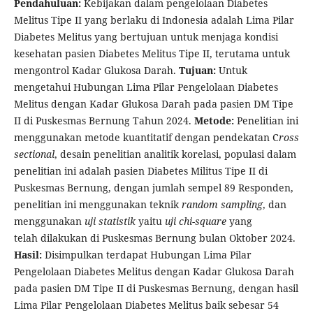
Pendahuluan:
Kebijakan dalam pengelolaan Diabetes
Melitus Tipe II yang berlaku di Indonesia adalah Lima Pilar
Diabetes Melitus yang bertujuan untuk menjaga kondisi
kesehatan pasien Diabetes Melitus Tipe II, terutama untuk
mengontrol Kadar Glukosa Darah.
Tujuan:
Untuk
mengetahui Hubungan Lima Pilar Pengelolaan Diabetes
Melitus dengan Kadar Glukosa Darah pada pasien DM Tipe
II di Puskesmas Bernung Tahun 2024.
Metode:
Penelitian ini
menggunakan metode kuantitatif dengan pendekatan C
ross
sectional
, desain penelitian analitik korelasi, populasi dalam
penelitian ini adalah pasien Diabetes Militus Tipe II di
Puskesmas Bernung, dengan jumlah sempel 89 Responden,
penelitian ini menggunakan teknik
random sampling
, dan
menggunakan
uji statistik
yaitu
uji
chi-square
yang
telah dilakukan di Puskesmas Bernung bulan Oktober 2024.
Hasil:
Disimpulkan terdapat Hubungan Lima Pilar
Pengelolaan Diabetes Melitus dengan Kadar Glukosa Darah
pada pasien DM Tipe II di Puskesmas Bernung, dengan hasil
Lima Pilar Pengelolaan Diabetes Melitus baik sebesar 54