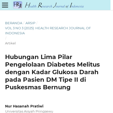
BERANDA
/
ARSIP
/
VOL 3 NO 3 (2025): HEALTH RESEARCH JOURNAL OF
INDONESIA
/
Artikel
Hubungan Lima Pilar
Pengelolaan Diabetes Melitus
dengan Kadar Glukosa Darah
pada Pasien DM Tipe II di
Puskesmas Bernung
Nur Hasanah Pratiwi
Universitas Aisyah Pringsewu