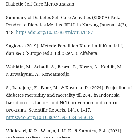
Diabetic Self Care Menggunakan
Summary of Diabetes Self Care Activities (SDSCA) Pada
Penderita Diabetes Melitus. REAL in Nursing Journal, 4(3),
148.
https://doi.org/10.32883/rnj.v4i3.1487
Sugiono. (2019). Metode Penelitian Kuantitatif Kualitatif,
dan R&D (Sutopo (ed.); Ed.2 Cet.3). Alfabeta.
Wahidin, M., Achadi, A., Besral, B., Kosen, S., Nadjib, M.,
Nurwahyuni, A., Ronoatmodjo,
S., Rahajeng, E., Pane, M., & Kusuma, D. (2024). Projection of
diabetes morbidity and mortality till 2045 in Indonesia
based on risk factors and NCD prevention and control
programs. Scientific Reports, 14(1), 1–17.
https://doi.org/10.1038/s41598-024-54563-2
Widiasari, K. R., Wijaya, I. M. K., & Suputra, P. A. (2021).