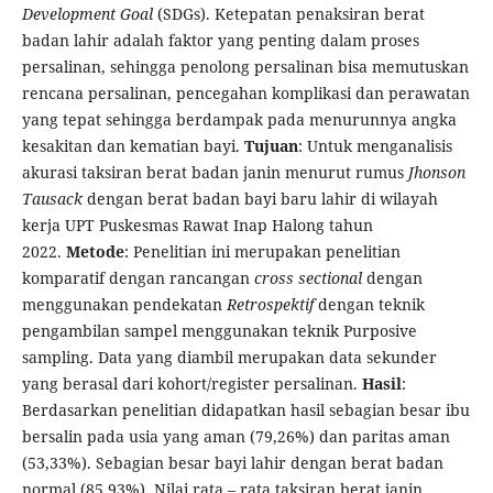
Development Goal
(SDGs). Ketepatan penaksiran berat
badan lahir adalah faktor yang penting dalam proses
persalinan, sehingga penolong persalinan bisa memutuskan
rencana persalinan, pencegahan komplikasi dan perawatan
yang tepat sehingga berdampak pada menurunnya angka
kesakitan dan kematian bayi.
Tujuan
: Untuk menganalisis
akurasi taksiran berat badan janin menurut rumus
Jhonson
Tausack
dengan berat badan bayi baru lahir di wilayah
kerja UPT Puskesmas Rawat Inap Halong tahun
2022.
Metode
: Penelitian ini merupakan penelitian
komparatif dengan rancangan
cross sectional
dengan
menggunakan pendekatan
Retrospektif
dengan teknik
pengambilan sampel menggunakan teknik Purposive
sampling. Data yang diambil merupakan data sekunder
yang berasal dari kohort/register persalinan.
Hasil
:
Berdasarkan penelitian didapatkan hasil sebagian besar ibu
bersalin pada usia yang aman (79,26%) dan paritas aman
(53,33%). Sebagian besar bayi lahir dengan berat badan
normal (85,93%). Nilai rata – rata taksiran berat janin