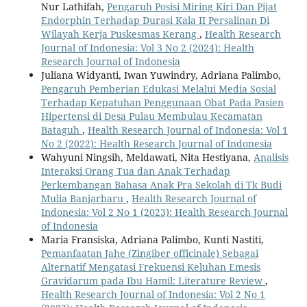
Nur Lathifah,
Pengaruh Posisi Miring Kiri Dan Pijat
Endorphin Terhadap Durasi Kala II Persalinan Di
Wilayah Kerja Puskesmas Kerang
,
Health Research
Journal of Indonesia: Vol 3 No 2 (2024): Health
Research Journal of Indonesia
Juliana Widyanti, Iwan Yuwindry, Adriana Palimbo,
Pengaruh Pemberian Edukasi Melalui Media Sosial
Terhadap Kepatuhan Penggunaan Obat Pada Pasien
Hipertensi di Desa Pulau Membulau Kecamatan
Bataguh
,
Health Research Journal of Indonesia: Vol 1
No 2 (2022): Health Research Journal of Indonesia
Wahyuni Ningsih, Meldawati, Nita Hestiyana,
Analisis
Interaksi Orang Tua dan Anak Terhadap
Perkembangan Bahasa Anak Pra Sekolah di Tk Budi
Mulia Banjarbaru
,
Health Research Journal of
Indonesia: Vol 2 No 1 (2023): Health Research Journal
of Indonesia
Maria Fransiska, Adriana Palimbo, Kunti Nastiti,
Pemanfaatan Jahe (Zingiber officinale) Sebagai
Alternatif Mengatasi Frekuensi Keluhan Emesis
Gravidarum pada Ibu Hamil: Literature Review
,
Health Research Journal of Indonesia: Vol 2 No 1