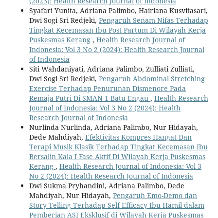
(2023): Health Research Journal of Indonesia
Syafari Yunita, Adriana Palimbo, Hairiana Kusvitasari,
Dwi Sogi Sri Redjeki,
Pengaruh Senam Nifas Terhadap
Tingkat Kecemasan Ibu Post Partum Di Wilayah Kerja
Puskesmas Kerang
,
Health Research Journal of
Indonesia: Vol 3 No 2 (2024): Health Research Journal
of Indonesia
Siti Wahdaniyati, Adriana Palimbo, Zulliati Zulliati,
Dwi Sogi Sri Redjeki,
Pengaruh Abdominal Stretching
Exercise Terhadap Penurunan Dismenore Pada
Remaja Putri Di SMAN 1 Batu Engau
,
Health Research
Journal of Indonesia: Vol 3 No 2 (2024): Health
Research Journal of Indonesia
Nurlinda Nurlinda, Adriana Palimbo, Nur Hidayah,
Dede Mahdiyah,
Efektivitas Kompres Hangat Dan
Terapi Musik Klasik Terhadap Tingkat Kecemasan Ibu
Bersalin Kala I Fase Aktif Di Wilayah Kerja Puskesmas
Kerang
,
Health Research Journal of Indonesia: Vol 3
No 2 (2024): Health Research Journal of Indonesia
Dwi Sukma Pryhandini, Adriana Palimbo, Dede
Mahdiyah, Nur Hidayah,
Pengaruh Emo-Demo dan
Story Telling Terhadap Self Efficacy Ibu Hamil dalam
Pemberian ASI Eksklusif di Wilayah Kerja Puskesmas