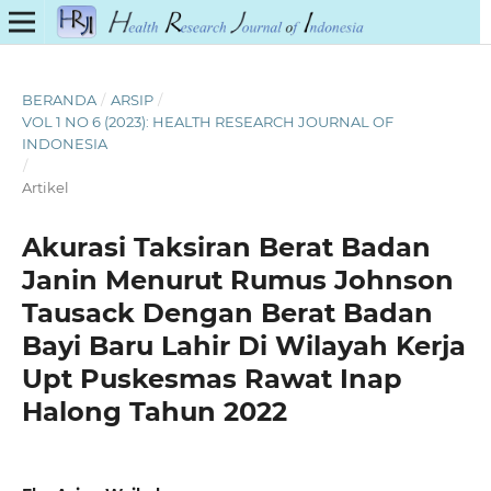
BERANDA
/
ARSIP
/
VOL 1 NO 6 (2023): HEALTH RESEARCH JOURNAL OF
INDONESIA
/
Artikel
Akurasi Taksiran Berat Badan
Janin Menurut Rumus Johnson
Tausack Dengan Berat Badan
Bayi Baru Lahir Di Wilayah Kerja
Upt Puskesmas Rawat Inap
Halong Tahun 2022