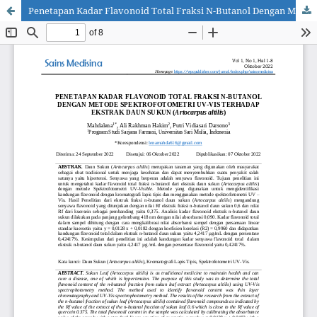
Penetapan Kadar Flavonoid Total Fraksi N-Butanol Dengan Metode Spektrofotometri UV-Vis Terhadap Ekstrak Daun Sukun (Artocarpus altilis)