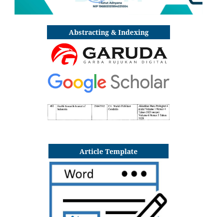
Abstracting & Indexing
Article Template