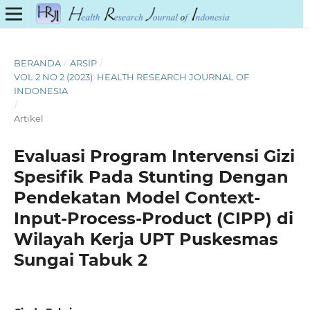
BERANDA
/
ARSIP
/
VOL 2 NO 2 (2023): HEALTH RESEARCH JOURNAL OF
INDONESIA
/
Artikel
Evaluasi Program Intervensi Gizi
Spesifik Pada Stunting Dengan
Pendekatan Model Context-
Input-Process-Product (CIPP) di
Wilayah Kerja UPT Puskesmas
Sungai Tabuk 2