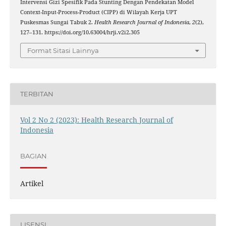
Intervensi Gizi Spesifik Pada Stunting Dengan Pendekatan Model
Context-Input-Process-Product (CIPP) di Wilayah Kerja UPT
Puskesmas Sungai Tabuk 2.
Health Research Journal of Indonesia
,
2
(2),
127–131. https://doi.org/10.63004/hrji.v2i2.305
Format Sitasi Lainnya
TERBITAN
Vol 2 No 2 (2023): Health Research Journal of
Indonesia
BAGIAN
Artikel
LISENSI