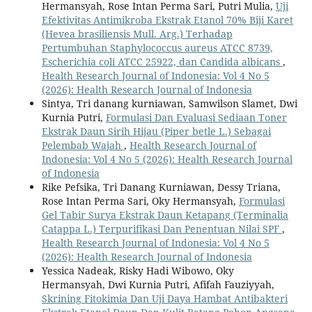
Hermansyah, Rose Intan Perma Sari, Putri Mulia,
Uji
Efektivitas Antimikroba Ekstrak Etanol 70% Biji Karet
(Hevea brasiliensis Mull. Arg.) Terhadap
Pertumbuhan Staphylococcus aureus ATCC 8739,
Escherichia coli ATCC 25922, dan Candida albicans
,
Health Research Journal of Indonesia: Vol 4 No 5
(2026): Health Research Journal of Indonesia
Sintya, Tri danang kurniawan, Samwilson Slamet, Dwi
Kurnia Putri,
Formulasi Dan Evaluasi Sediaan Toner
Ekstrak Daun Sirih Hijau (Piper betle L.) Sebagai
Pelembab Wajah
,
Health Research Journal of
Indonesia: Vol 4 No 5 (2026): Health Research Journal
of Indonesia
Rike Pefsika, Tri Danang Kurniawan, Dessy Triana,
Rose Intan Perma Sari, Oky Hermansyah,
Formulasi
Gel Tabir Surya Ekstrak Daun Ketapang (Terminalia
Catappa L.) Terpurifikasi Dan Penentuan Nilai SPF
,
Health Research Journal of Indonesia: Vol 4 No 5
(2026): Health Research Journal of Indonesia
Yessica Nadeak, Risky Hadi Wibowo, Oky
Hermansyah, Dwi Kurnia Putri, Afifah Fauziyyah,
Skrining Fitokimia Dan Uji Daya Hambat Antibakteri