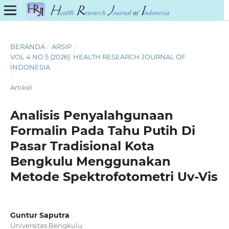
BERANDA
/
ARSIP
/
VOL 4 NO 5 (2026): HEALTH RESEARCH JOURNAL OF
INDONESIA
/
Artikel
Analisis Penyalahgunaan
Formalin Pada Tahu Putih Di
Pasar Tradisional Kota
Bengkulu Menggunakan
Metode Spektrofotometri Uv-Vis
Guntur Saputra
Universitas Bengkulu