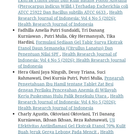
Ekstrak Etanol Daun Dan Kulit Batang Pohon Angsana
(Pterocarpus indicus Willd.) Terhadap Escherichia coli
ATCC 25922 Dan Bacillus subtilis ATCC 6633
,
Health
Research Journal of Indonesia: Vol 4 No 5 (2026):
Health Research Journal of Indonesia
Fadhilla Amelia Putri Sundaidi, Tri Danang
Kurniawan , Putri Mulia, Oky Hermansyah, Tika
Hardini,
Formulasi Sediaan Gel Tabir Surya Ekstrak
Etanol Daun Semangka (Citrullus Lanatus) Dan
Penentuan Nilai SPF
,
Health Research Journal of
Indonesia: Vol 4 No 5 (2026): Health Research Journal
of Indonesia
Hera Olani Jaya Ningsih, Dessy Triana, Suci
Rahmawati, Dwi Kurnia Putri, Putri Mulia,
Pengaruh
Pengetahuan Ibu Hamil tentang Tablet Zat Besi
dengan Perilaku Pencegahan Anemia di Wilayah
Kerja Puskesmas Hulu Palik Bengkulu Utara
,
Health
Research Journal of Indonesia: Vol 4 No 5 (2026):
Health Research Journal of Indonesia
Charly Agustin, Oktoviani Oktoviani, Tri Danang
Kurniawan, Ikhsan Ikhsan, Reza Rahmawati,
Uji
Efektivitas Antiinflamasi Gel Ekstrak Etanol 70% Kulit
Buah Jeruk Gerga Lebong Pada Mencit
,
Health