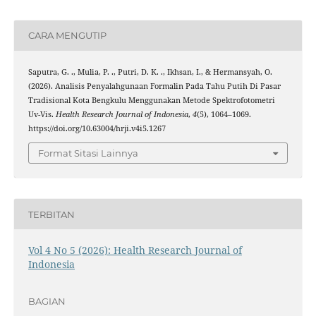
CARA MENGUTIP
Saputra, G. ., Mulia, P. ., Putri, D. K. ., Ikhsan, I., & Hermansyah, O.
(2026). Analisis Penyalahgunaan Formalin Pada Tahu Putih Di Pasar
Tradisional Kota Bengkulu Menggunakan Metode Spektrofotometri
Uv-Vis.
Health Research Journal of Indonesia
,
4
(5), 1064–1069.
https://doi.org/10.63004/hrji.v4i5.1267
Format Sitasi Lainnya
TERBITAN
Vol 4 No 5 (2026): Health Research Journal of
Indonesia
BAGIAN