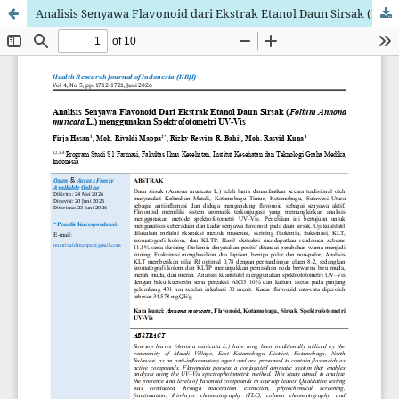
Analisis Senyawa Flavonoid dari Ekstrak Etanol Daun Sirsak (Folium Annona muricata L.) menggunakan Spektrofotometri UV-Vis