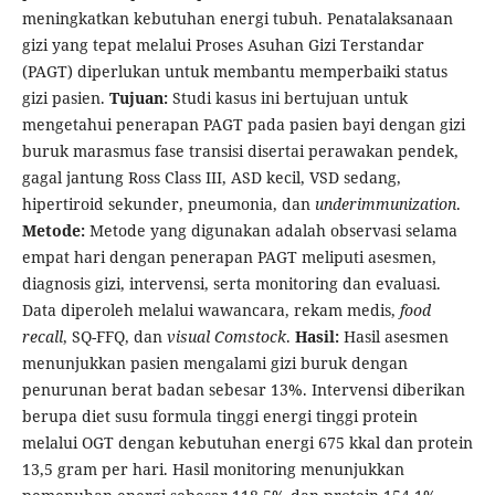
meningkatkan kebutuhan energi tubuh. Penatalaksanaan
gizi yang tepat melalui Proses Asuhan Gizi Terstandar
(PAGT) diperlukan untuk membantu memperbaiki status
gizi pasien.
Tujuan:
Studi kasus ini bertujuan untuk
mengetahui penerapan PAGT pada pasien bayi dengan gizi
buruk marasmus fase transisi disertai perawakan pendek,
gagal jantung Ross Class III, ASD kecil, VSD sedang,
hipertiroid sekunder, pneumonia, dan
underimmunization
.
Metode:
Metode yang digunakan adalah observasi selama
empat hari dengan penerapan PAGT meliputi asesmen,
diagnosis gizi, intervensi, serta monitoring dan evaluasi.
Data diperoleh melalui wawancara, rekam medis,
food
recall
, SQ-FFQ, dan
visual Comstock
.
Hasil:
Hasil asesmen
menunjukkan pasien mengalami gizi buruk dengan
penurunan berat badan sebesar 13%. Intervensi diberikan
berupa diet susu formula tinggi energi tinggi protein
melalui OGT dengan kebutuhan energi 675 kkal dan protein
13,5 gram per hari. Hasil monitoring menunjukkan