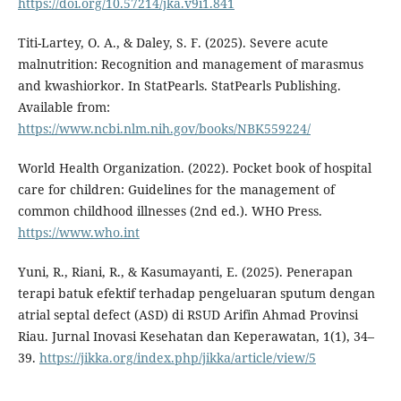
https://doi.org/10.57214/jka.v9i1.841
Titi-Lartey, O. A., & Daley, S. F. (2025). Severe acute
malnutrition: Recognition and management of marasmus
and kwashiorkor. In StatPearls. StatPearls Publishing.
Available from:
https://www.ncbi.nlm.nih.gov/books/NBK559224/
World Health Organization. (2022). Pocket book of hospital
care for children: Guidelines for the management of
common childhood illnesses (2nd ed.). WHO Press.
https://www.who.int
Yuni, R., Riani, R., & Kasumayanti, E. (2025). Penerapan
terapi batuk efektif terhadap pengeluaran sputum dengan
atrial septal defect (ASD) di RSUD Arifin Ahmad Provinsi
Riau. Jurnal Inovasi Kesehatan dan Keperawatan, 1(1), 34–
39.
https://jikka.org/index.php/jikka/article/view/5