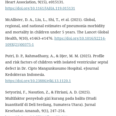
Heart Association, 9(15), e015131.
https://doi.org/10.1161/JAHA.119.015131
McAllister, D. A., Liu, L., Shi, T., et al. (2021). Global,
regional, and national estimates of pneumonia morbidity
and mortality in children under 5 years. The Lancet Global
Health, 9(10), e1463–e1476.
https://doi.org/10.1016/S2214-
109X(21)00375-1
Putri, D. P., Rahmadhany, A., & Djer, M. M. (2025). Profile
and risk factors of children with isolated ventricular septal
defect in Dr. Cipto Mangunkusumo Hospital. eJournal
Kedokteran Indonesia.
https://doi.org/10.23886/ejki.13.1120.1
Setyorini, F., Nasution, Z., & Fitriani, A. D. (2025).
Multifaktor penyebab gizi kurang pada balita (Studi
kuantitatif di Deli Serdang, Sumatera Utara). Jurnal
Kesehatan Amanah, 9(1), 247–254.