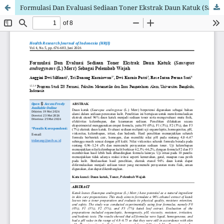
Formulasi Dan Evaluasi Sediaan Toner Ekstrak Daun Katuk (Sauropus androgynous (L) Merr) Sebagai Pelembab Wajah