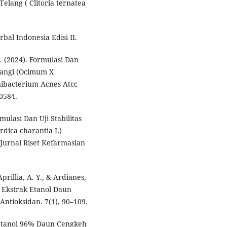
elang ( Clitoria ternatea
al Indonesia Edisi II.
A. (2024). Formulasi Dan
mangi (Ocimum X
nibacterium Acnes Atcc
0584.
rmulasi Dan Uji Stabilitas
dica charantia L)
 Jurnal Riset Kefarmasian
Aprillia, A. Y., & Ardianes,
 Ekstrak Etanol Daun
ntioksidan. 7(1), 90–109.
k Etanol 96% Daun Cengkeh