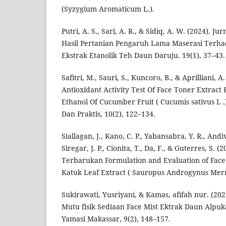
(Syzygium Aromaticum L.).
Putri, A. S., Sari, A. R., & Sidiq, A. W. (2024). 
Hasil Pertanian Pengaruh Lama Maserasi Terha
Ekstrak Etanolik Teh Daun Daruju. 19(1), 37–43.
Safitri, M., Sauri, S., Kuncoro, B., & Aprilliani, 
Antioxidant Activity Test Of Face Toner Extrac
Ethanol Of Cucumber Fruit ( Cucumis sativus L .)
Dan Praktis, 10(2), 122–134.
Siallagan, J., Kano, C. P., Yabansabra, Y. R., Andiv
Siregar, J. P., Cionita, T., Da, F., & Guterres, S.
Terbarukan Formulation and Evaluation of Face
Katuk Leaf Extract ( Sauropus Androgynus Merr 
Sukirawati, Yusriyani, & Kamas, afifah nur. (20
Mutu fisik Sediaan Face Mist Ektrak Daun Alpuk
Yamasi Makassar, 9(2), 148–157.