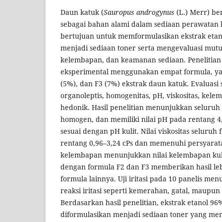
Daun katuk (
Sauropus androgynus
(L.) Merr) be
sebagai bahan alami dalam sediaan perawatan kul
bertujuan untuk memformulasikan ekstrak eta
menjadi sediaan toner serta mengevaluasi mutu f
kelembapan, dan keamanan sediaan. Penelitian
eksperimental menggunakan empat formula, yait
(5%), dan F3 (7%) ekstrak daun katuk. Evaluasi 
organoleptis, homogenitas, pH, viskositas, kelem
hedonik. Hasil penelitian menunjukkan seluruh
homogen, dan memiliki nilai pH pada rentang 4
sesuai dengan pH kulit. Nilai viskositas seluru
rentang 0,96–3,24 cPs dan memenuhi persyarata
kelembapan menunjukkan nilai kelembapan kuli
dengan formula F2 dan F3 memberikan hasil le
formula lainnya. Uji iritasi pada 10 panelis me
reaksi iritasi seperti kemerahan, gatal, maupun 
Berdasarkan hasil penelitian, ekstrak etanol 9
diformulasikan menjadi sediaan toner yang m