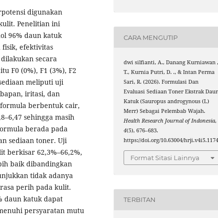
rpotensi digunakan
it. Penelitian ini
nol 96% daun katuk
CARA MENGUTIP
isik, efektivitas
 dilakukan secara
dwi silfianti, A., Danang Kurniawan 
u F0 (0%), F1 (3%), F2
T., Kurnia Putri, D. ., & Intan Perma
sediaan meliputi uji
Sari, R. (2026). Formulasi Dan
Evaluasi Sediaan Toner Ekstrak Dau
bapan, iritasi, dan
Katuk (Sauropus androgynous (L)
 formula berbentuk cair,
Merr) Sebagai Pelembab Wajah.
,8–6,47 sehingga masih
Health Research Journal of Indonesia
,
h formula berada pada
4
(5), 676–683.
n sediaan toner. Uji
https://doi.org/10.63004/hrji.v4i5.117
t berkisar 62,3%–66,2%,
Format Sitasi Lainnya
bih baik dibandingkan
nunjukkan tidak adanya
rasa perih pada kulit.
6% daun katuk dapat
TERBITAN
emenuhi persyaratan mutu