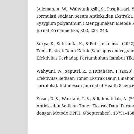
Suleman, A. W., Wahyuningsih, S., Puspitasari, Y.
Formulasi Sediaan Serum Antioksidan Ekstrak E
Syzygium polyanthum ) Menggunakan Metode R
Jurnal Farmamedika, 8(2), 235–243.
Surya, S., Sefrianita, K., & Putri, eka lusia. (20
Tonic Ekstrak Daun Katuk (Sauropus androgynou
Efektivitas Terhadap Pertumbuhan Rambut Tikus
Wahyuni, W., Saputri, R., & Hutahaen, T. (2023)
Efektivitas Sediaan Toner Ekstrak Daun Binah
cordifolia). Indonesian Journal of Health Science
Yusuf, D. S., Wardani, T. S., & Rahmatillah, A. (
Antioksidan Sediaan Toner Ekstrak Daun Peranc
dengan Metode DPPH. 6(September), 13791–138