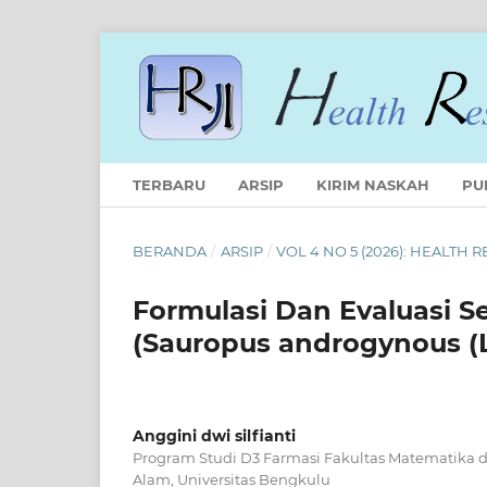
TERBARU
ARSIP
KIRIM NASKAH
PU
BERANDA
/
ARSIP
/
VOL 4 NO 5 (2026): HEALTH
Formulasi Dan Evaluasi S
(Sauropus androgynous (
Anggini dwi silfianti
Program Studi D3 Farmasi Fakultas Matematika
Alam, Universitas Bengkulu