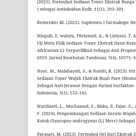
(2025). Formulasi Sediaan Toner Ekstrak Bunga T
) sebagai Antioksidan Kulit. 11(1), 293–301.
Kemenkes RI. (2022). Suplemen I Farmakope Herb
Ningsih, E. wahyu, Fitriawati, A., & Listyani, T. 
Uji Mutu Fisik Sediaan Toner Ekstrak Daun Ke
Africanum L) Terpurifikasi Sebagai Anti Propio
6919. Jurnal Kesehatan Tambusai, 5(4), 10571–1
Noor, M., Malahayati, S., & Nastiti, K. (2023). Fo
Sediaan Toner Wajah Ekstrak Buah Pare (Momor
Sebagai Anti Jerawat Dengan Variasi Surfaktan.
Indonesia, 5(1), 133–145.
Nurdianti, L., Mochamad, F., Riska, P., Fajar, S., 
F. (2024). Pengembangan Sediaan Serum Wajah
Katuk (Sauropus androgynus (L) Merr) Sebagai A
Parasari, M. (2023). Formulasi Gel dari Ekstra