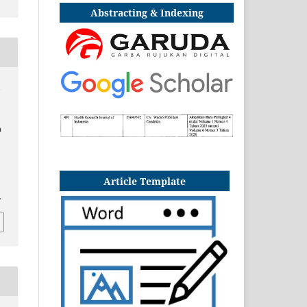
Abstracting & Indexing
,
n
Article Template
4