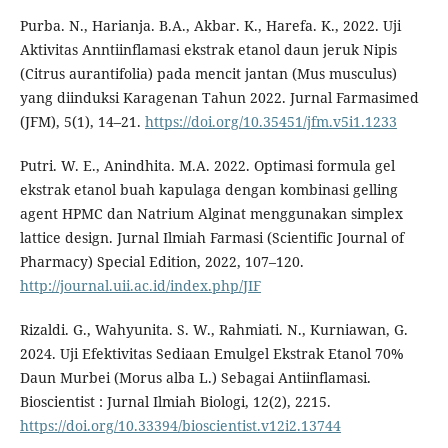
Purba. N., Harianja. B.A., Akbar. K., Harefa. K., 2022. Uji
Aktivitas Anntiinflamasi ekstrak etanol daun jeruk Nipis
(Citrus aurantifolia) pada mencit jantan (Mus musculus)
yang diinduksi Karagenan Tahun 2022. Jurnal Farmasimed
(JFM), 5(1), 14–21.
https://doi.org/10.35451/jfm.v5i1.1233
Putri. W. E., Anindhita. M.A. 2022. Optimasi formula gel
ekstrak etanol buah kapulaga dengan kombinasi gelling
agent HPMC dan Natrium Alginat menggunakan simplex
lattice design. Jurnal Ilmiah Farmasi (Scientific Journal of
Pharmacy) Special Edition, 2022, 107–120.
http://journal.uii.ac.id/index.php/JIF
Rizaldi. G., Wahyunita. S. W., Rahmiati. N., Kurniawan, G.
2024. Uji Efektivitas Sediaan Emulgel Ekstrak Etanol 70%
Daun Murbei (Morus alba L.) Sebagai Antiinflamasi.
Bioscientist : Jurnal Ilmiah Biologi, 12(2), 2215.
https://doi.org/10.33394/bioscientist.v12i2.13744