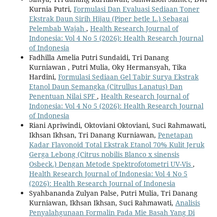
Kurnia Putri,
Formulasi Dan Evaluasi Sediaan Toner
Ekstrak Daun Sirih Hijau (Piper betle L.) Sebagai
Pelembab Wajah
,
Health Research Journal of
Indonesia: Vol 4 No 5 (2026): Health Research Journal
of Indonesia
Fadhilla Amelia Putri Sundaidi, Tri Danang
Kurniawan , Putri Mulia, Oky Hermansyah, Tika
Hardini,
Formulasi Sediaan Gel Tabir Surya Ekstrak
Etanol Daun Semangka (Citrullus Lanatus) Dan
Penentuan Nilai SPF
,
Health Research Journal of
Indonesia: Vol 4 No 5 (2026): Health Research Journal
of Indonesia
Riani Apriwindi, Oktoviani Oktoviani, Suci Rahmawati,
Ikhsan Ikhsan, Tri Danang Kurniawan,
Penetapan
Kadar Flavonoid Total Ekstrak Etanol 70% Kulit Jeruk
Gerga Lebong (Citrus nobilis Blanco x sinensis
Osbeck.) Dengan Metode Spektrofotometri UV-Vis
,
Health Research Journal of Indonesia: Vol 4 No 5
(2026): Health Research Journal of Indonesia
Syahbananda Zulyan Palse, Putri Mulia, Tri Danang
Kurniawan, Ikhsan Ikhsan, Suci Rahmawati,
Analisis
Penyalahgunaan Formalin Pada Mie Basah Yang Di