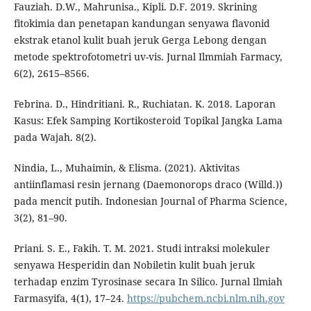
Fauziah. D.W., Mahrunisa., Kipli. D.F. 2019. Skrining
fitokimia dan penetapan kandungan senyawa flavonid
ekstrak etanol kulit buah jeruk Gerga Lebong dengan
metode spektrofotometri uv-vis. Jurnal Ilmmiah Farmacy,
6(2), 2615–8566.
Febrina. D., Hindritiani. R., Ruchiatan. K. 2018. Laporan
Kasus: Efek Samping Kortikosteroid Topikal Jangka Lama
pada Wajah. 8(2).
Nindia, L., Muhaimin, & Elisma. (2021). Aktivitas
antiinflamasi resin jernang (Daemonorops draco (Willd.))
pada mencit putih. Indonesian Journal of Pharma Science,
3(2), 81–90.
Priani. S. E., Fakih. T. M. 2021. Studi intraksi molekuler
senyawa Hesperidin dan Nobiletin kulit buah jeruk
terhadap enzim Tyrosinase secara In Silico. Jurnal Ilmiah
Farmasyifa, 4(1), 17–24.
https://pubchem.ncbi.nlm.nih.gov