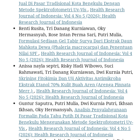
Jual Di Pasar Tradisional Kota Bengkulu Dengan
Metode Spektrofotometri Uv-Vis
,
Health Research
Journal of Indonesia: Vol 4 No 5 (2026): Health
Research Journal of Indonesia
Renti Rusita, Tri Danang Kurniawan, Oky
Hermasnyah, Rose Intan Perma Sari, Putri Mulia,
Formulasi Sediaan Gel Tabir Surya Dari Ekstrak Daun
Mahkota Dewa (Phaleria macrocarpa) dan Penentuan
Nilai SPF
,
Health Research Journal of Indonesia: Vol 4
No 5 (2026): Health Research Journal of Indonesia
Anissa nayla septri, Risky Hadi Wibowo, Suci
Rahmawati, Tri Danang Kurniawan, Dwi Kurnia Putri,
Skrining Fitokimia Dan Uji Aktivitas Antimikroba
Ekstrak Etanol 70% Kulit Buah Aren (Arenga Pinnata
Merr.)
,
Health Research Journal of Indonesia: Vol 4
No 5 (2026): Health Research Journal of Indonesia
Guntur Saputra, Putri Mulia, Dwi Kurnia Putri, Ikhsan
Ikhsan, Oky Hermansyah,
Analisis Penyalahgunaan
Formalin Pada Tahu Putih Di Pasar Tradisional Kota
Bengkulu Menggunakan Metode Spektrofotometri Uv-
Vis
,
Health Research Journal of Indonesia: Vol 4 No 5
(2026): Health Research Journal of Indonesia