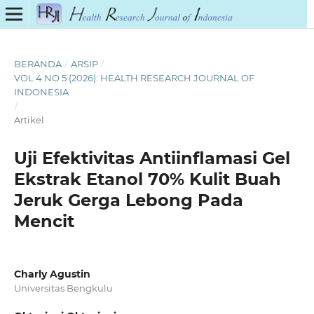
BERANDA
/
ARSIP
/
VOL 4 NO 5 (2026): HEALTH RESEARCH JOURNAL OF
INDONESIA
/
Artikel
Uji Efektivitas Antiinflamasi Gel
Ekstrak Etanol 70% Kulit Buah
Jeruk Gerga Lebong Pada
Mencit
Charly Agustin
Universitas Bengkulu