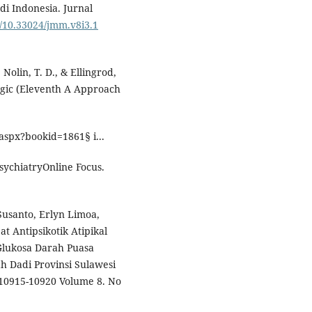
i Indonesia. Jurnal
g/10.33024/jmm.v8i3.1
, Nolin, T. D., & Ellingrod,
ogic (Eleventh A Approach
spx?bookid=1861§ i...
PsychiatryOnline Focus.
Susanto, Erlyn Limoa,
 Antipsikotik Atipikal
Glukosa Darah Puasa
h Dadi Provinsi Sulawesi
 10915-10920 Volume 8. No