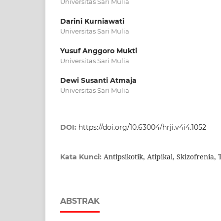
Universitas Sari Mulia
Darini Kurniawati
Universitas Sari Mulia
Yusuf Anggoro Mukti
Universitas Sari Mulia
Dewi Susanti Atmaja
Universitas Sari Mulia
DOI:
https://doi.org/10.63004/hrji.v4i4.1052
Antipsikotik, Atipikal, Skizofrenia, 
Kata Kunci:
ABSTRAK