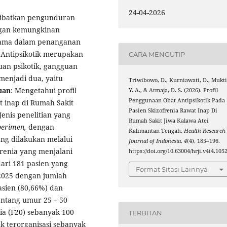
24-04-2026
elibatkan pengunduran
engan kemungkinan
utama dalam penanganan
. Antipsikotik merupakan
CARA MENGUTIP
an psikotik, gangguan
menjadi dua, yaitu
Triwibowo, D., Kurniawati, D., Mukti
uan
: Mengetahui profil
Y. A., & Atmaja, D. S. (2026). Profil
Penggunaan Obat Antipsikotik Pada
t inap di Rumah Sakit
Pasien Skizofrenia Rawat Inap Di
 Jenis penelitian yang
Rumah Sakit Jiwa Kalawa Atei
perimen,
dengan
Kalimantan Tengah.
Health Research
ng dilakukan melalui
Journal of Indonesia
,
4
(4), 185–196.
frenia yang menjalani
https://doi.org/10.63004/hrji.v4i4.105
dari 181 pasien yang
Format Sitasi Lainnya
 2025 dengan jumlah
pasien (80,66%) dan
entang umur 25 – 50
ia (F20) sebanyak 100
TERBITAN
ak terorganisasi sebanyak