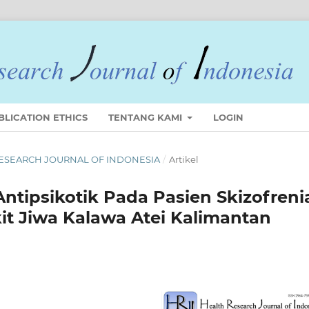
BLICATION ETHICS
TENTANG KAMI
LOGIN
 RESEARCH JOURNAL OF INDONESIA
/
Artikel
ntipsikotik Pada Pasien Skizofreni
t Jiwa Kalawa Atei Kalimantan