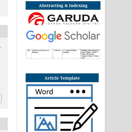
Abstracting & Indexing
,
Article Template
2