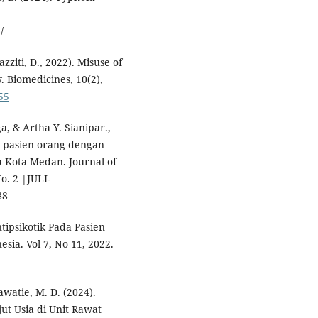
/
azziti, D., 2022). Misuse of
. Biomedicines, 10(2),
55
a, & Artha Y. Sianipar.,
a pasien orang dengan
a Kota Medan. Journal of
o. 2 |JULI-
88
tipsikotik Pada Pasien
esia. Vol 7, No 11, 2022.
awatie, M. D. (2024).
ut Usia di Unit Rawat