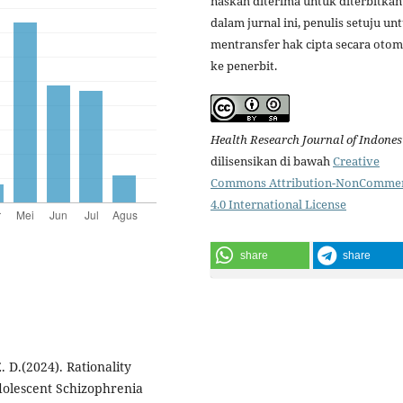
naskah diterima untuk diterbitkan
dalam jurnal ini, penulis setuju un
mentransfer hak cipta secara otom
ke penerbit.
Health Research Journal of Indones
dilisensikan di bawah
Creative
Commons Attribution-NonCommer
4.0 International License
share
share
 D.(2024). Rationality
dolescent Schizophrenia