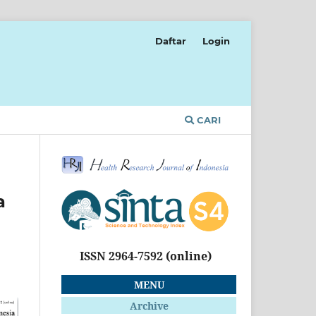
Daftar
Login
CARI
a
ISSN 2964-7592
(online)
MENU
Archive