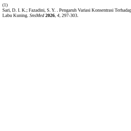
(1)
Sari, D. I. K.; Fazadini, S. Y. . Pengaruh Variasi Konsentrasi Terha
Labu Kuning.
SnsMed
2026
,
4
, 297-303.