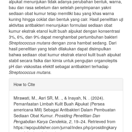
alpukat menunjukan tidak adanya perubahan bentuk, warna,
bau dan rasa sebelum dan setelah penyimpanan yakni
sediaan obat kumur tetap memiliki bau yang khas warna
kuning hingga coklat dan bentuk yang cair. Hasil penelitian uji
aktivitas antibakteri menunjukan formulasi sediaan obat
kumur ekstrak etanol kulit buah alpukat dengan konsentrasi
3%, 6%, dan 9% dapat menghambat pertumbuhan bakteri
Streptococcus mutans
dengan zona hambat sedang. Dari
hasil penelitian yang telah dilakukan dapat disimpulkan
bahwa sediaan obat kumur ekstrak etanol kulit buah alpukat
stabil secara fisika dan kimia untuk pengujian organoleptis
pH dan viskositas efektif sebagai antibakteri terhadap
Streptococcus mutans.
Article
How to Cite
Details
Mirawati, M., Asri SR, M. ., & Inayah, N. . (2024).
Pemanfaatan Limbah Kulit Buah Alpukat (Persea
americana Mill) Sebagai Antibakteri Dalam Pembuatan
Sediaan Obat Kumur.
Prosiding Penelitian Dan
Pengabdian Karya Cendekia
,
2
, 19–24. Retrieved from
https://wpcpublisher.com/jurnal/index.php/prosidingkary