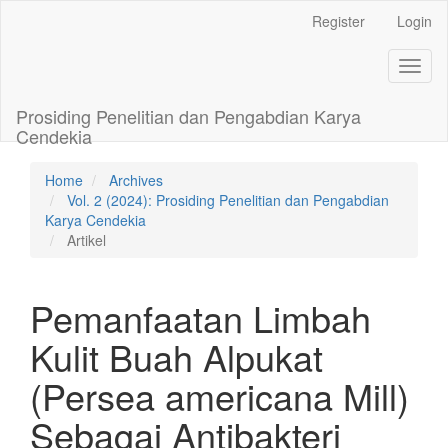
Main
Register
Login
Navigation
Main
Toggl
Content
naviga
Sidebar
Prosiding Penelitian dan Pengabdian Karya
Cendekia
Home
Archives
Vol. 2 (2024): Prosiding Penelitian dan Pengabdian
Karya Cendekia
Artikel
Pemanfaatan Limbah
Kulit Buah Alpukat
(Persea americana Mill)
Sebagai Antibakteri