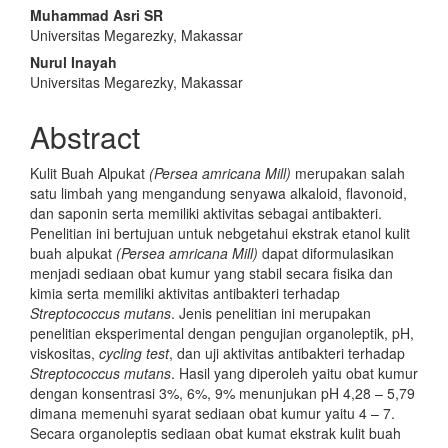
Article
Muhammad Asri SR
Content
Universitas Megarezky, Makassar
Nurul Inayah
Universitas Megarezky, Makassar
Abstract
Kulit Buah Alpukat
(Persea amricana Mill)
merupakan salah
satu limbah yang mengandung senyawa alkaloid, flavonoid,
dan saponin serta memiliki aktivitas sebagai antibakteri.
Penelitian ini bertujuan untuk nebgetahui ekstrak etanol kulit
buah alpukat
(Persea amricana Mill)
dapat diformulasikan
menjadi sediaan obat kumur yang stabil secara fisika dan
kimia serta memiliki aktivitas antibakteri terhadap
Streptococcus mutans
. Jenis penelitian ini merupakan
penelitian eksperimental dengan pengujian organoleptik, pH,
viskositas,
cycling test
, dan uji aktivitas antibakteri terhadap
Streptococcus mutans
. Hasil yang diperoleh yaitu obat kumur
dengan konsentrasi 3%, 6%, 9% menunjukan pH 4,28 – 5,79
dimana memenuhi syarat sediaan obat kumur yaitu 4 – 7.
Secara organoleptis sediaan obat kumat ekstrak kulit buah